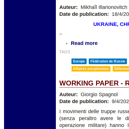
Auteur:
Mikhaîl Illarionovitc
Date de publication:
18/4/2
UKRAINE, CH
»
Read more
TAGS:
Europe
Fédération de Russie
Affaires européennes
Défense/
WORKING PAPER - 
Auteur:
Giorgio Spagnol
Date de publication:
9/4/20
I movimenti delle truppe russ
(senza peraltro avere le 
operazione militare) hanno