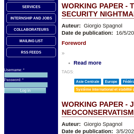
WORKING PAPER - T
SERVICES
SECURITY NIGHTM
INTERNSHIP AND JOBS
Auteur:
Giorgio Spagnol
COLLABORATEURS
Date de publication:
16/5/2
MAILING LIST
Foreword
»
RSS FEEDS
Read more
Username:
*
TAGS:
Password:
*
Asie Centrale
Europe
Fédéra
Système international et stabilité 
WORKING PAPER - 
NEOCONSERVATISM
Auteur:
Giorgio Spagnol
Date de publication:
3/5/20