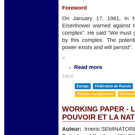
Foreword
On January 17, 1961, in hi
Eisenhower warned against the
complex”. He said “We must gu
by this complex. The potenti
power exists and will persist”.
»
Read more
TAGS:
Europe
Fédération de Russie
Affaires européennes
Défense/
WORKING PAPER - 
POUVOIR ET LA NAT
Auteur:
Irnerio SEMINATOR