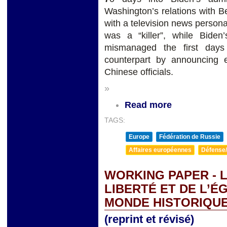
Washington’s relations with 
with a television news persona
was a “killer”, while Biden
mismanaged the first days
counterpart by announcing 
Chinese officials.
»
Read more
TAGS:
Europe
Fédération de Russie
Affaires européennes
Défense/
WORKING PAPER - L
LIBERTÉ ET DE L’É
MONDE HISTORIQU
(reprint et révisé)