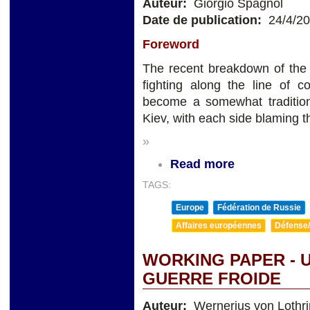
Auteur:
Giorgio Spagnol
Date de publication:
24/4/2
Foreword
The recent breakdown of the 
fighting along the line of 
become a somewhat traditi
Kiev, with each side blaming t
»
Read more
TAGS:
Europe
Fédération de Russie
Affaires européennes
Défense/
WORKING PAPER - 
GUERRE FROIDE
Auteur:
Wernerius von Lothr