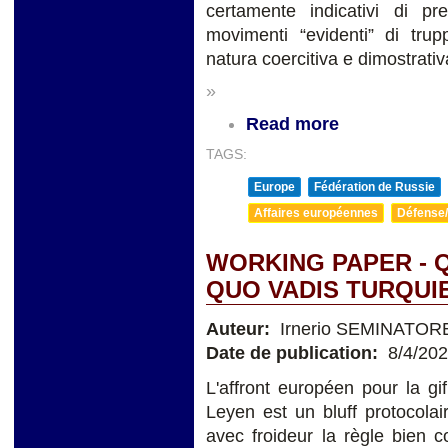
certamente indicativi di pr
movimenti “evidenti” di tru
natura coercitiva e dimostrativ
»
Read more
TAGS:
Europe
Fédération de Russie
Affaires européennes
Défense/
WORKING PAPER - 
QUO VADIS TURQUIE
Auteur:
Irnerio SEMINATOR
Date de publication:
8/4/20
L'affront européen pour la g
Leyen est un bluff protocola
avec froideur la règle bien 