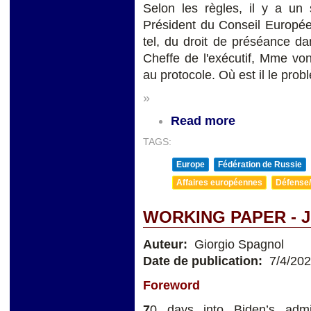
Selon les règles, il y a un s
Président du Conseil Europée
tel, du droit de préséance da
Cheffe de l'exécutif, Mme vo
au protocole. Où est il le pro
»
Read more
TAGS:
Europe
Fédération de Russie
Affaires européennes
Défense/
WORKING PAPER - 
Auteur:
Giorgio Spagnol
Date de publication:
7/4/20
Foreword
7
0 days into Biden’s admin