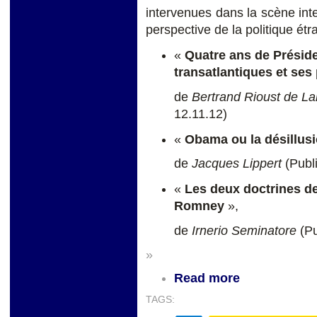
intervenues dans la scène inte
perspective de la politique ét
«
Quatre ans de Présid
transatlantiques et ses
de
Bertrand Rioust de L
12.11.12)
«
Obama ou la désillus
de
Jacques Lippert
(Publ
«
Les deux doctrines de
Romney
»,
de
Irnerio Seminatore
(P
»
Read more
TAGS: