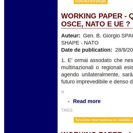
Défense/Stratégie
WORKING PAPER - 
OSCE, NATO E UE ?
Auteur:
Gen. B. Giorgio SPA
SHAPE - NATO
Date de publication:
28/9/2
1. E’ ormai assodato che ness
multinazionali o regionali es
agendo unilateralmente, sarà
futuro imprevedibile e denso di
»
Read more
TAGS:
Système international et stabilité 