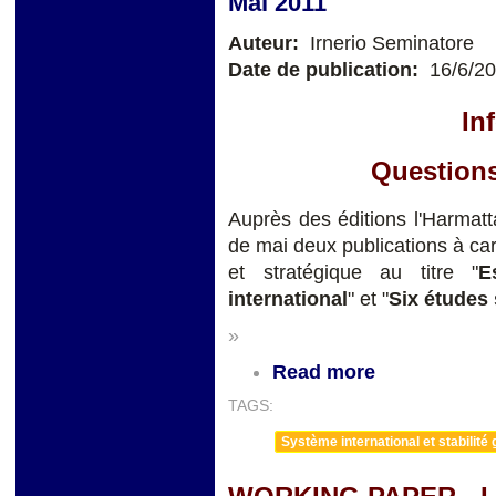
Mai 2011
Auteur:
Irnerio Seminatore
Date de publication:
16/6/2
In
Question
Auprès des éditions l'Harmatt
de mai deux publications à car
et stratégique au titre "
E
international
" et "
Six études 
»
Read more
TAGS:
Système international et stabilité 