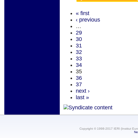
« first
‹ previous
…
29
30
31
32
33
34
35
36
37
next ›
last »
Copyright © 1998-2017 IERI (Institut Eur
Ne