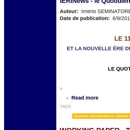
IERINews - le Quotidie
Auteur:
Irnerio SEMINATOR
Date de publication:
6/9/20
LE 1
ET LA NOUVELLE ÈRE D
LE QUOT
»
Read more
TAGS:
Système international et stabilité 