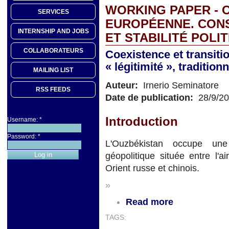
WORKING PAPER - 
SERVICES
EUROPÉENNE. CON
INTERNSHIP AND JOBS
ET STABILITÉ POLI
COLLABORATEURS
Coexistence et transiti
« légitimité », traditio
MAILING LIST
Auteur:
Irnerio Seminatore
RSS FEEDS
Date de publication:
28/9/2
Introduction
Username:
*
Password:
*
L'Ouzbékistan occupe une
géopolitique située entre l'a
Orient russe et chinois.
»
Read more
TAGS: