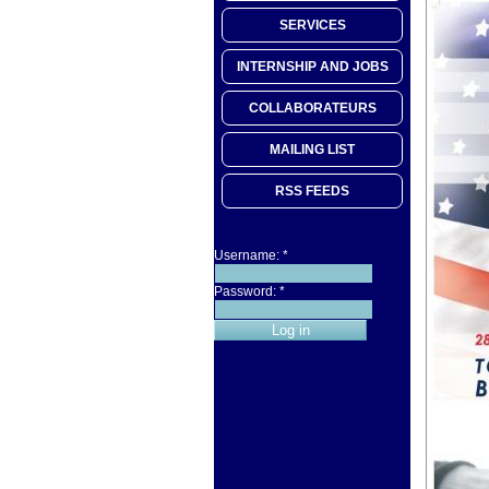
SERVICES
INTERNSHIP AND JOBS
COLLABORATEURS
MAILING LIST
RSS FEEDS
Username:
*
Password:
*