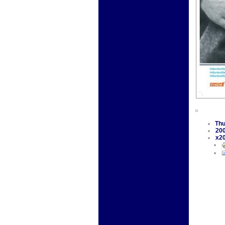
»
Thu
20
x2