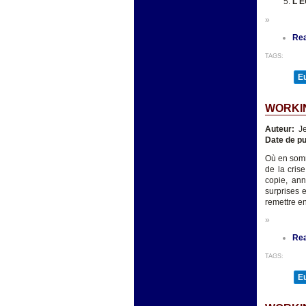
L'
»
Re
TAGS:
E
WORKIN
Auteur:
Je
Date de pu
Où en somm
de la cris
copie, an
surprises 
remettre en
»
Re
TAGS:
E