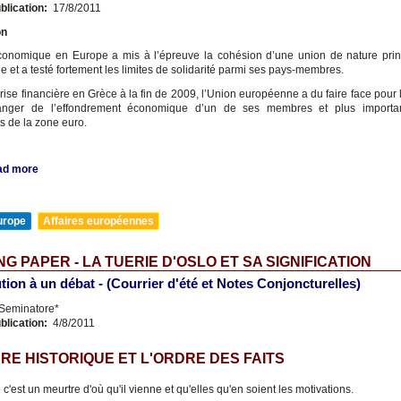
blication:
17/8/2011
on
conomique en Europe a mis à l’épreuve la cohésion d’une union de nature pri
 et a testé fortement les limites de solidarité parmi ses pays-membres.
crise financière en Grèce à la fin de 2009, l’Union européenne a du faire face pour
anger de l’effondrement économique d’un de ses membres et plus importa
 de la zone euro.
ad more
urope
Affaires européennes
G PAPER - LA TUERIE D'OSLO ET SA SIGNIFICATION
tion à un débat - (Courrier d'été et Notes Conjoncturelles)
 Seminatore*
blication:
4/8/2011
RE HISTORIQUE ET L'ORDRE DES FAITS
c'est un meurtre d'où qu'il vienne et qu'elles qu'en soient les motivations.