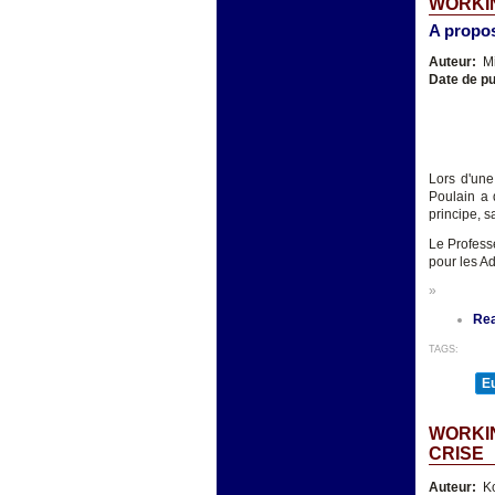
WORKIN
A propos
Auteur:
Mi
Date de pu
Lors d'une
Poulain a 
principe, s
Le Profess
pour les Ad
»
Re
TAGS:
E
WORKIN
CRISE
Auteur:
K