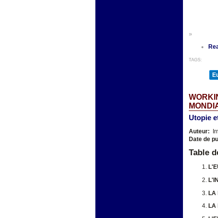
»
Re
TAGS:
E
WORKIN
MONDIA
Utopie e
Auteur:
Ir
Date de pu
Table d
L'
L'
LA
LA