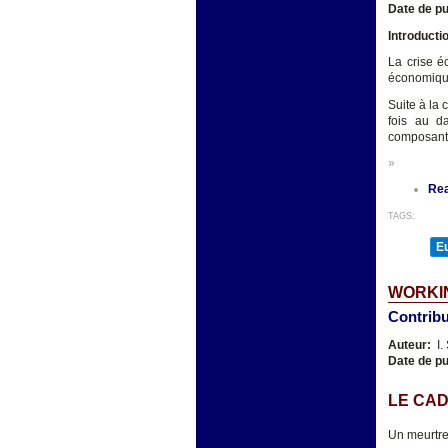
Date de pu
Introducti
La crise é
économique
Suite à la 
fois au d
composants
»
Re
TAGS:
E
WORKIN
Contribu
Auteur:
I.
Date de pu
LE CAD
Un meurtre 