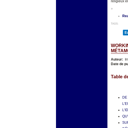
religieux 
»
Re
TAGS:
E
WORKIN
MÉTAM
Auteur:
Ir
Date de pu
Table d
DE
L'E
L'
QU
SUR