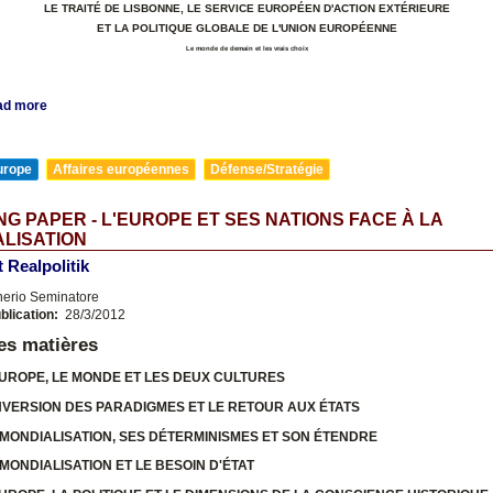
LE TRAITÉ DE LISBONNE, LE SERVICE EUROPÉEN D'ACTION EXTÉRIEURE
ET LA POLITIQUE GLOBALE DE L'UNION EUROPÉENNE
Le monde de demain et les vrais choix
ad more
urope
Affaires européennes
Défense/Stratégie
G PAPER - L'EUROPE ET SES NATIONS FACE À LA
LISATION
t Realpolitik
nerio Seminatore
blication:
28/3/2012
es matières
EUROPE, LE MONDE ET LES DEUX CULTURES
INVERSION DES PARADIGMES ET LE RETOUR AUX ÉTATS
 MONDIALISATION, SES DÉTERMINISMES ET SON ÉTENDRE
 MONDIALISATION ET LE BESOIN D'ÉTAT