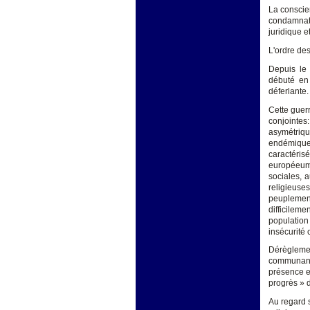
La conscien
condamnati
juridique e
L'ordre des
Depuis le 
débuté en 
déferlante.
Cette guerr
conjointes:
asymétriq
endémique
caractéris
européeum 
sociales, 
religieuse
peuplement
difficilem
population
insécurité 
Dérègleme
communant
présence et
progrès » 
Au regard 