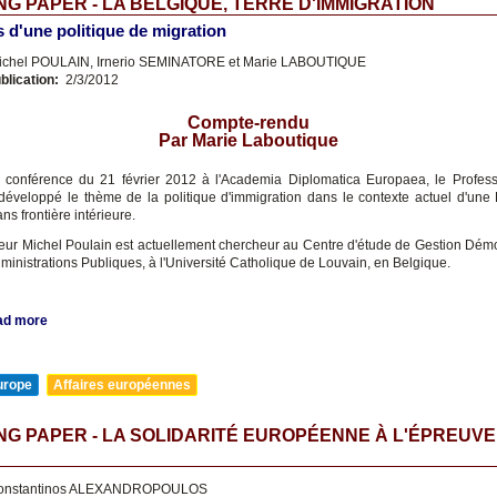
G PAPER - LA BELGIQUE, TERRE D'IMMIGRATION
 d'une politique de migration
chel POULAIN, Irnerio SEMINATORE et Marie LABOUTIQUE
blication:
2/3/2012
Compte-rendu
Par Marie Laboutique
 conférence du 21 février 2012 à l'Academia Diplomatica Europaea, le Profes
développé le thème de la politique d'immigration dans le contexte actuel d'une
ans frontière intérieure.
eur Michel Poulain est actuellement chercheur au Centre d'étude de Gestion Dé
ministrations Publiques, à l'Université Catholique de Louvain, en Belgique.
ad more
urope
Affaires européennes
G PAPER - LA SOLIDARITÉ EUROPÉENNE À L'ÉPREUVE
onstantinos ALEXANDROPOULOS