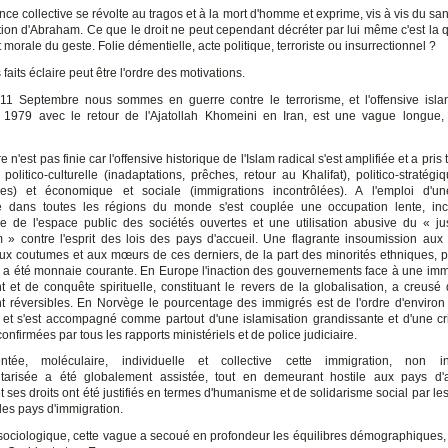
ce collective se révolte au tragos et à la mort d'homme et exprime, vis à vis du san
on d'Abraham. Ce que le droit ne peut cependant décréter par lui même c'est la qu
t morale du geste. Folie démentielle, acte politique, terroriste ou insurrectionnel ?
 faits éclaire peut être l'ordre des motivations.
11 Septembre nous sommes en guerre contre le terrorisme, et l'offensive isla
1979 avec le retour de l'Ajatollah Khomeini en Iran, est une vague longue,
e n'est pas finie car l'offensive historique de l'Islam radical s'est amplifiée et a pris 
 politico-culturelle (inadaptations, prêches, retour au Khalifat), politico-stratégiq
ues) et économique et sociale (immigrations incontrôlées). A l'emploi d'un
 dans toutes les régions du monde s'est couplée une occupation lente, inc
ée de l'espace public des sociétés ouvertes et une utilisation abusive du « j
» contre l'esprit des lois des pays d'accueil. Une flagrante insoumission aux 
aux coutumes et aux mœurs de ces derniers, de la part des minorités ethniques, po
s a été monnaie courante. En Europe l'inaction des gouvernements face à une imm
 et de conquête spirituelle, constituant le revers de la globalisation, a creusé
ent réversibles. En Norvège le pourcentage des immigrés est de l'ordre d'enviro
 et s'est accompagné comme partout d'une islamisation grandissante et d'une cri
confirmées par tous les rapports ministériels et de police judiciaire.
ntée, moléculaire, individuelle et collective cette immigration, non i
arisée a été globalement assistée, tout en demeurant hostile aux pays d'a
 ses droits ont été justifiés en termes d'humanisme et de solidarisme social par les
des pays d'immigration.
sociologique, cette vague a secoué en profondeur les équilibres démographiques, c