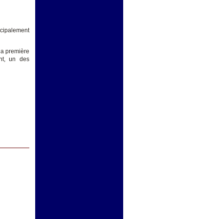
ncipalement
 la première
nt, un des