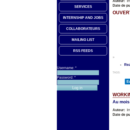
Auteur:
Ir
Date de pu
SERVICES
OUVER
INTERNSHIP AND JOBS
COLLABORATEURS
MAILING LIST
RSS FEEDS
»
Re
Username:
*
TAGS:
Password:
*
E
WORKIN
Au mois
Auteur:
Ir
Date de pu