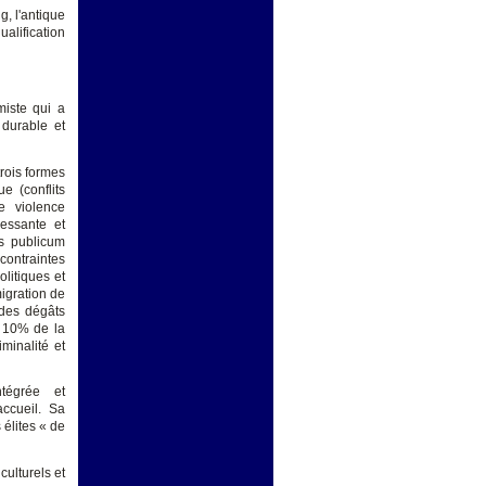
g, l'antique
alification
miste qui a
 durable et
trois formes
ue (conflits
e violence
essante et
us publicum
contraintes
litiques et
igration de
 des dégâts
n 10% de la
minalité et
ntégrée et
ccueil. Sa
 élites « de
ulturels et