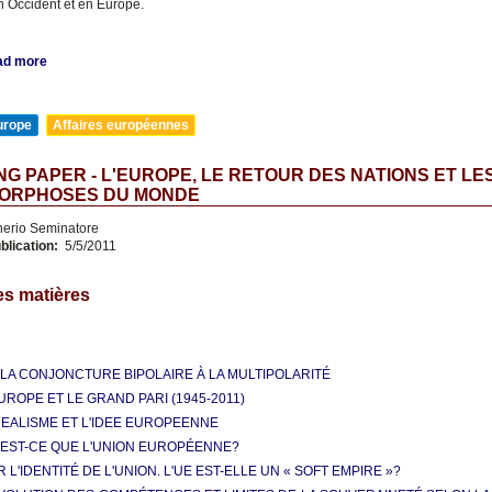
en Occident et en Europe.
ad more
urope
Affaires européennes
G PAPER - L'EUROPE, LE RETOUR DES NATIONS ET LE
ORPHOSES DU MONDE
nerio Seminatore
blication:
5/5/2011
es matières
 LA CONJONCTURE BIPOLAIRE À LA MULTIPOLARITÉ
UROPE ET LE GRAND PARI (1945-2011)
IDEALISME ET L'IDEE EUROPEENNE
'EST-CE QUE L'UNION EUROPÉENNE?
 L'IDENTITÉ DE L'UNION. L'UE EST-ELLE UN « SOFT EMPIRE »?