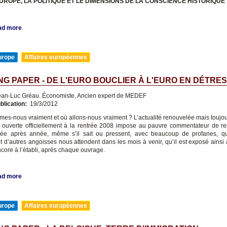
EUROPE, LA POLITIQUE ET LE DIMENSIONS DE LA CONSCIENCE HISTORIQUE
ad more
urope
Affaires européennes
G PAPER - DE L'EURO BOUCLIER À L'EURO EN DÉTRE
an-Luc Gréau. Économiste, Ancien expert de MEDEF
blication:
19/3/2012
es-nous vraiment et où allons-nous vraiment ? L’actualité renouvelée mais toujou
e ouverte officiellement à la rentrée 2008 impose au pauvre commentateur de r
née après année, même s’il sait ou pressent, avec beaucoup de profanes, qu
et d’autres angoisses nous attendent dans les mois à venir, qu’il est exposé ainsi 
core à l’établi, après chaque ouvrage.
ad more
urope
Affaires européennes