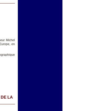
seur Michel
 Europe, en
mographique
 DE LA