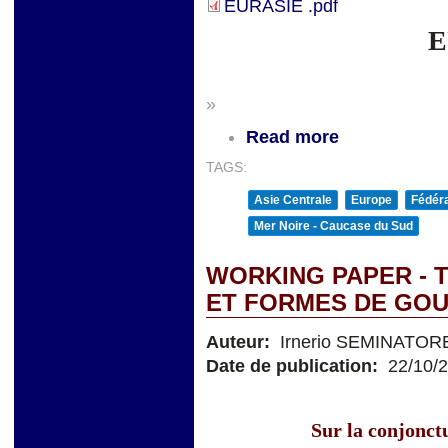
EURASIE .pdf
E
»
Read more
TAGS:
Asie Centrale
Europe
Fédéra
Mer Noire - Caucase du Sud
WORKING PAPER - 
ET FORMES DE GO
Auteur:
Irnerio SEMINATOR
Date de publication:
22/10/
Sur la conjonctu