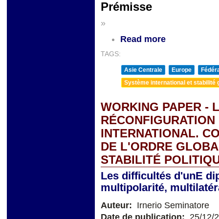
Prémisse
»
Read more
TAGS:
Asie Centrale
Europe
Fédéra
Système international et stabilité 
WORKING PAPER - L
RÉCONFIGURATION
INTERNATIONAL. C
DE L'ORDRE GLOBA
STABILITÉ POLITIQ
Les difficultés d'unE di
multipolarité, multilat
Auteur:
Irnerio Seminatore
Date de publication:
25/12/