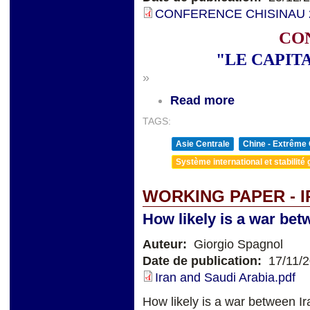
CONFERENCE CHISINAU 20
CO
"LE CAPIT
»
Read more
TAGS:
Asie Centrale
Chine - Extrême 
Système international et stabilité 
WORKING PAPER - I
How likely is a war bet
Auteur:
Giorgio Spagnol
Date de publication:
17/11/
Iran and Saudi Arabia.pdf
How likely is a war between I