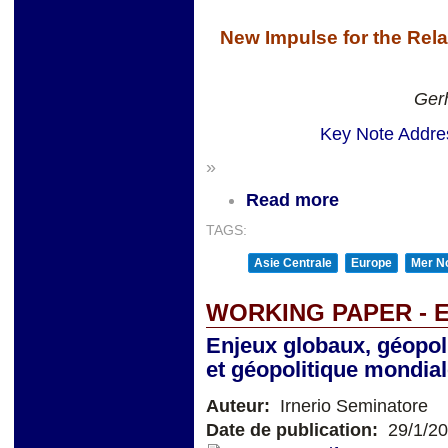
New Impulse for the Rel
Gerh
Key Note Addres
»
Read more
TAGS:
Asie Centrale
Europe
Mer No
WORKING PAPER - 
Enjeux globaux, géopol
et géopolitique mondia
Auteur:
Irnerio Seminatore
Date de publication:
29/1/2