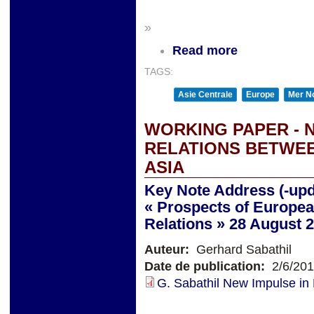
»
Read more
TAGS:
Asie Centrale
Europe
Mer No
WORKING PAPER - 
RELATIONS BETWE
ASIA
Key Note Address (-upd
« Prospects of Europea
Relations » 28 August 
Auteur:
Gerhard Sabathil
Date de publication:
2/6/20
G. Sabathil New Impulse in 