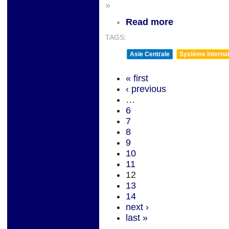
»
Read more
TAGS:
Asie Centrale
Système internati
« first
‹ previous
…
6
7
8
9
10
11
12
13
14
next ›
last »