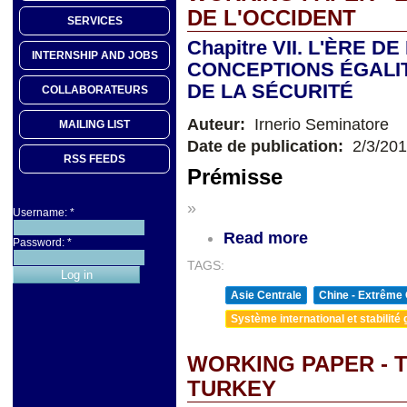
DE L'OCCIDENT
SERVICES
Chapitre VII. L'ÈRE D
INTERNSHIP AND JOBS
CONCEPTIONS ÉGALI
DE LA SÉCURITÉ
COLLABORATEURS
Auteur:
Irnerio Seminatore
MAILING LIST
Date de publication:
2/3/20
RSS FEEDS
Prémisse
»
Username:
*
Read more
Password:
*
TAGS:
Asie Centrale
Chine - Extrême 
Système international et stabilité 
WORKING PAPER - 
TURKEY