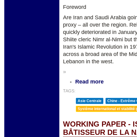
Foreword
Are Iran and Saudi Arabia goin
proxy – all over the region. R
quickly deteriorated in Januar
Shiite cleric Nimr al-Nimi but 
Iran's Islamic Revolution in 1
across a broad area of the Mid
Lebanon in the west.
»
Read more
TAGS:
Asie Centrale
Chine - Extrême 
Système international et stabilité 
WORKING PAPER - 
BÂTISSEUR DE LA N