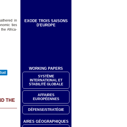
athered in
EXODE TROIS SAISONS
D'EUROPE
onomic ties
the Africa-
WORKING PAPERS
 Sud
SYSTÈME
INTERNATIONAL ET
STABILITÉ GLOBALE
AFFAIRES
EUROPÉENNES
ND THE
DÉFENSE/STRATÉGIE
AIRES GÉOGRAPHIQUES