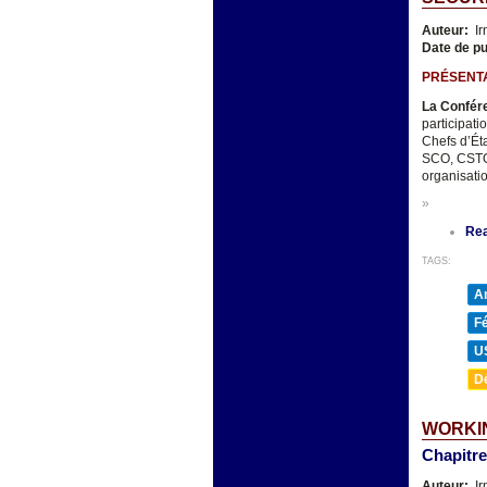
Auteur:
Ir
Date de pu
PRÉSENT
La Confére
participati
Chefs d’Ét
SCO, CSTO,
organisatio
»
Re
TAGS:
A
F
U
D
WORKIN
Chapitr
Auteur:
Ir