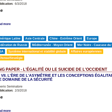
blication:
6/3/2018
se
ad more
mérique Latine
Asie Centrale
Chine - Extrême Orient
Europe
édération de Russie
Méditerranée - Moyen Orient
Mer Noire - Caucase du
SA
Système international et stabilité globale
Affaires européennes
éfense/Stratégie
G PAPER - L'ÉGALITÉ OU LE SUICIDE DE L'OCCIDENT
e VII. L'ÈRE DE L'ASYMÉTRIE ET LES CONCEPTIONS ÉGALIT
E DOMAINE DE LA SÉCURITÉ
nerio Seminatore
blication:
2/3/2018
se
ad more