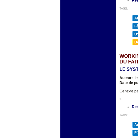
Re
TAGS:
A
F
U
D
WORKIN
DU FAI
LE SYS
Auteur:
Ir
Date de pu
Ce texte pa
»
Re
TAGS:
A
F