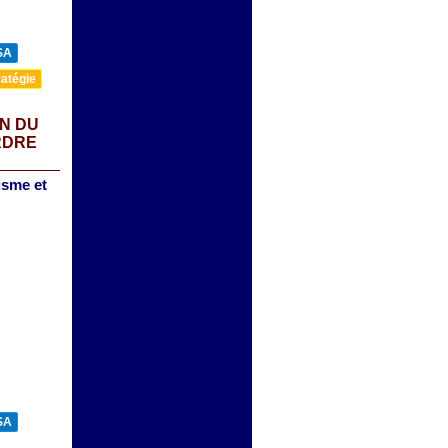
SA
atégie
ON DU
RDRE
lisme et
SA