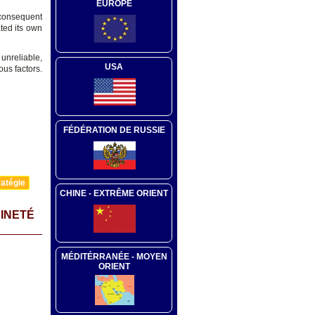
EUROPE
 consequent
ted its own
unreliable,
USA
ous factors.
FÉDÉRATION DE RUSSIE
atégie
CHINE - EXTRÊME ORIENT
AINETÉ
MÉDITÉRRANÉE - MOYEN
ORIENT