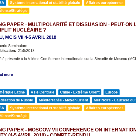
SA
Système international et stabilité globale
Affaires européennes
éfense/Stratégie
G PAPER - MULTIPOLARITÉ ET DISSUASION - PEUT-ON 
FLIT NUCLÉAIRE ?
 MCIS VII 4-5 AVRIL 2018
nerio Seminatore
blication:
21/5/2018
 été présenté à la VIIème Conférence Internationale sur la Sécurité de Moscou (MC
ad more
mérique Latine
Asie Centrale
Chine - Extrême Orient
Europe
édération de Russie
Méditerranée - Moyen Orient
Mer Noire - Caucase du
SA
Système international et stabilité globale
Affaires européennes
éfense/Stratégie
G PAPER - MOSCOW VII CONFERENCE ON INTERNATIO
TY (4-5 AVRIL 2018) - COMPTE-RENDU