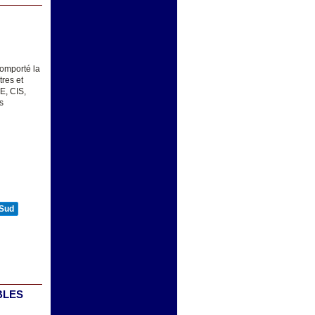
comporté la
tres et
E, CIS,
s
 Sud
IBLES