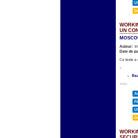
U
D
WORKIN
UN CON
MOSCOU,
Auteur:
Ir
Date de pu
Ce texte a
»
Re
TAGS:
A
F
U
D
WORKIN
SECURI