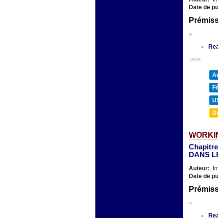
Date de pu
Prémis
»
Re
TAGS:
A
F
U
D
WORKIN
Chapitr
DANS L
Auteur:
Ir
Date de pu
Prémis
»
Re