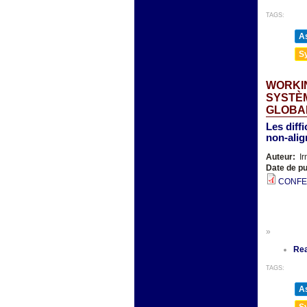
TAGS:
As
Sy
WORKIN
SYSTÈM
GLOBAL
Les diff
non-ali
Auteur:
Ir
Date de pu
CONFER
»
Re
TAGS:
As