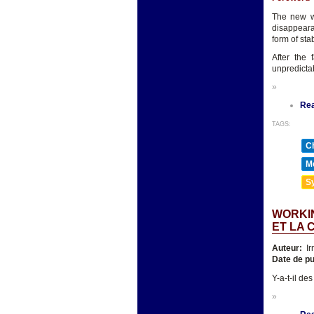
The new wo
disappeara
form of stabi
After the 
unpredictab
»
Re
TAGS:
Ch
Mé
Sy
WORKIN
ET LA 
Auteur:
Ir
Date de pu
Y-a-t-il de
»