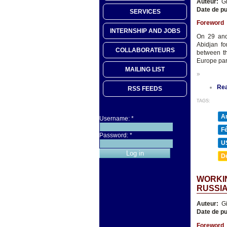
Auteur:
Gi
Date de pu
SERVICES
Foreword
INTERNSHIP AND JOBS
On 29 and
Abidjan fo
COLLABORATEURS
between th
Europe par
MAILING LIST
»
Re
RSS FEEDS
TAGS:
A
Username:
*
F
Password:
*
U
D
WORKI
RUSSIA
Auteur:
Gi
Date de pu
Foreword