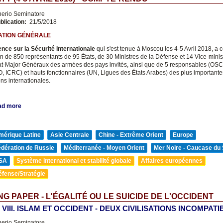
nerio Seminatore
blication:
21/5/2018
ATION GÉNÉRALE
nce sur la Sécurité Internationale
qui s'est tenue à Moscou les 4-5 Avril 2018, a 
on de 850 représentants de 95 États, de 30 Ministres de la Défense et 14 Vice-minis
at-Major Généraux des armées des pays invités, ainsi que de 5 responsables (OSC
 ICRC) et hauts fonctionnaires (UN, Ligues des États Arabes) des plus importante
ns internationales.
ad more
mérique Latine
Asie Centrale
Chine - Extrême Orient
Europe
édération de Russie
Méditerranée - Moyen Orient
Mer Noire - Caucase du
SA
Système international et stabilité globale
Affaires européennes
éfense/Stratégie
G PAPER - L'ÉGALITÉ OU LE SUICIDE DE L'OCCIDENT
e VIII. ISLAM ET OCCIDENT - DEUX CIVILISATIONS INCOMPAT
nerio Seminatore