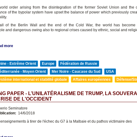
rld order arising from the disintegration of the former Soviet Union and the
nce of the bypolar system have upset the balance of power which previously crea
lity.
fall of the Berlin Wall and the end of the Cold War, the world has become 
le and dangerous owing also to regional crises caused by ethnic, social and religi
ad more
ine - Extrême Orient
Europe
Fédération de Russie
diterranée - Moyen Orient
Mer Noire - Caucase du Sud
USA
stème international et stabilité globale
Affaires européennes
Défense/Str
G PAPER - L’UNILATÉRALISME DE TRUMP, LA SOUVER
CRISE DE L'OCCIDENT
nerio Seminatore
blication:
14/6/2018
s enseignements à tirer de l'échec du G7 à la Malbaie et du pathos victimaire des