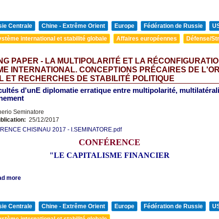
ie Centrale
Chine - Extrême Orient
Europe
Fédération de Russie
U
stème international et stabilité globale
Affaires européennes
Défense/Str
G PAPER - LA MULTIPOLARITÉ ET LA RÉCONFIGURATI
E INTERNATIONAL. CONCEPTIONS PRÉCAIRES DE L'O
 ET RECHERCHES DE STABILITÉ POLITIQUE
icultés d'unE diplomatie erratique entre multipolarité, multilatéra
gnement
nerio Seminatore
blication:
25/12/2017
ENCE CHISINAU 2017 - I.SEMINATORE.pdf
CONFÉRENCE
"LE CAPITALISME FINANCIER
ad more
ie Centrale
Chine - Extrême Orient
Europe
Fédération de Russie
U