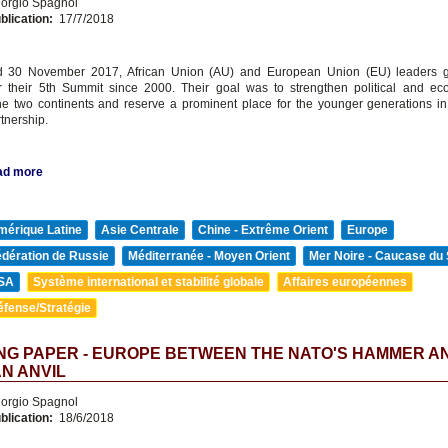
orgio Spagnol
blication:
17/7/2018
 30 November 2017, African Union (AU) and European Union (EU) leaders g
r their 5th Summit since 2000. Their goal was to strengthen political and ec
e two continents and reserve a prominent place for the younger generations in 
tnership.
ad more
mérique Latine
Asie Centrale
Chine - Extrême Orient
Europe
édération de Russie
Méditerranée - Moyen Orient
Mer Noire - Caucase du
SA
Système international et stabilité globale
Affaires européennes
éfense/Stratégie
NG PAPER - EUROPE BETWEEN THE NATO'S HAMMER A
N ANVIL
orgio Spagnol
blication:
18/6/2018