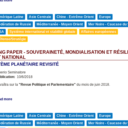
ad more
mérique Latine
Asie Centrale
Chine - Extrême Orient
Europe
édération de Russie
Méditerranée - Moyen Orient
Mer Noire - Caucase du
SA
Système international et stabilité globale
Affaires européennes
éfense/Stratégie
G PAPER - SOUVERAINETÉ, MONDIALISATION ET RÉSIL
T NATIONAL
TÈME PLANÉTAIRE REVISITÉ
nerio Seminatore
blication:
10/6/2018
raîtra sur la
"Revue Politique et Parlementaire"
du mois de juin 2018.
ad more
mérique Latine
Asie Centrale
Chine - Extrême Orient
Europe
édération de Russie
Méditerranée - Moyen Orient
Mer Noire - Caucase du