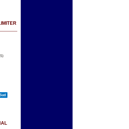
LIMITER
IS)
 Sud
NAL