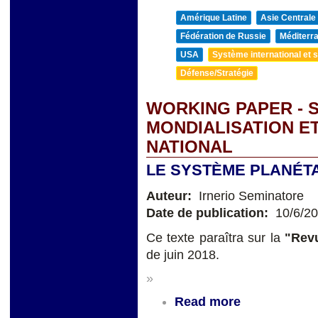
Amérique Latine
Asie Centrale
Fédération de Russie
Méditerra
USA
Système international et st
Défense/Stratégie
WORKING PAPER - 
MONDIALISATION ET
NATIONAL
LE SYSTÈME PLANÉTA
Auteur:
Irnerio Seminatore
Date de publication:
10/6/2
Ce texte paraîtra sur la
"Revu
de juin 2018.
»
Read more