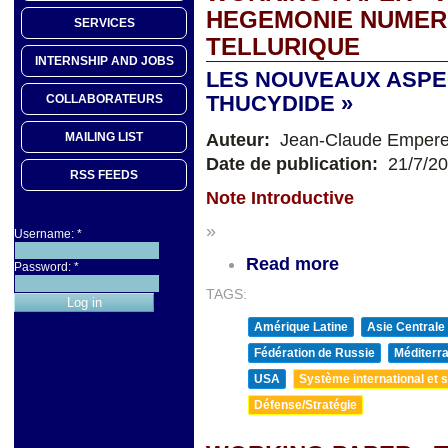
HEGEMONIE NUMER
SERVICES
TELLURIQUE
INTERNSHIP AND JOBS
LES NOUVEAUX ASPEC
THUCYDIDE »
COLLABORATEURS
Auteur:
Jean-Claude Empere
MAILING LIST
Date de publication:
21/7/2
RSS FEEDS
Note Introductive
»
Username:
*
Read more
Password:
*
TAGS:
Amérique Latine
Asie Centrale
Fédération de Russie
Méditerra
USA
Système international et st
Défense/Stratégie