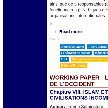
ainsi que de 5 responsables
fonctionnaires (UN, Ligues de
organisations internationales.
»
Read more
TAGS:
Amérique Latine
Asie Centrale
Fédération de Russie
Méditerra
USA
Système international et st
Défense/Stratégie
WORKING PAPER - L
DE L'OCCIDENT
Chapitre VIII. ISLAM 
CIVILISATIONS INCOM
Auteur:
Irnerio Seminatore