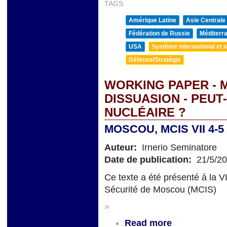
TAGS:
Amérique Latine
Asie Centrale
Fédération de Russie
Méditerra
USA
Système international et st
Défense/Stratégie
WORKING PAPER - 
DISSUASION - PEUT
NUCLÉAIRE ?
MOSCOU, MCIS VII 4-5
Auteur:
Irnerio Seminatore
Date de publication:
21/5/2
Ce texte a été présenté à la V
Sécurité de Moscou (MCIS)
»
Read more