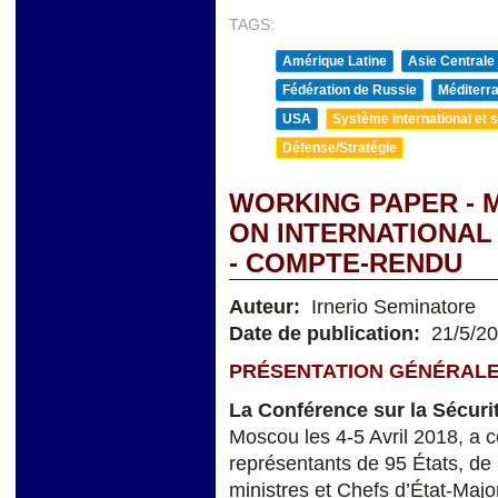
TAGS:
Amérique Latine
Asie Centrale
Fédération de Russie
Méditerra
USA
Système international et st
Défense/Stratégie
WORKING PAPER - 
ON INTERNATIONAL S
- COMPTE-RENDU
Auteur:
Irnerio Seminatore
Date de publication:
21/5/2
PRÉSENTATION GÉNÉRAL
La Conférence sur la Sécurit
Moscou les 4-5 Avril 2018, a c
représentants de 95 États, de 
ministres et Chefs d’État-Maj