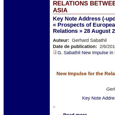
RELATIONS BETWE
ASIA
Key Note Address (-upd
« Prospects of Europea
Relations » 28 August 
Auteur:
Gerhard Sabathil
Date de publication:
2/6/20
G. Sabathil New Impulse in 
New Impulse for the Rel
Gerh
Key Note Addres
»