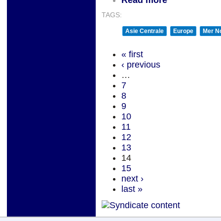
Read more
TAGS:
Asie Centrale
Europe
Mer No
« first
‹ previous
…
7
8
9
10
11
12
13
14
15
next ›
last »