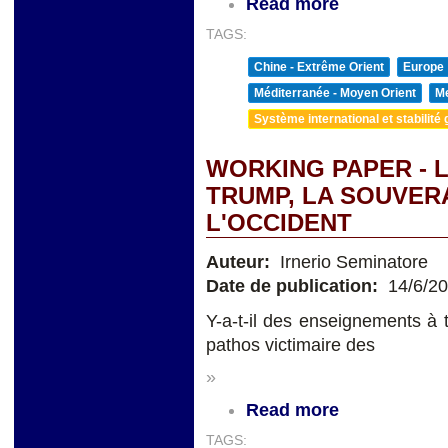
Read more
TAGS:
Chine - Extrême Orient
Europe
Méditerranée - Moyen Orient
Me
Système international et stabilité 
WORKING PAPER - 
TRUMP, LA SOUVERA
L'OCCIDENT
Auteur:
Irnerio Seminatore
Date de publication:
14/6/2
Y-a-t-il des enseignements à 
pathos victimaire des
»
Read more
TAGS: