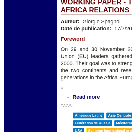
WORKING PAPER - 
AFRICA RELATIONS
Auteur:
Giorgio Spagnol
Date de publication:
17/7/2
Foreword
On 29 and 30 November 201
Union (EU) leaders gathered
2000. Their goal was to stren
the two continents and rese
generations in the Africa-Euro
»
Read more
TAGS:
Amérique Latine
Asie Centrale
Fédération de Russie
Méditerra
USA
Système international et st