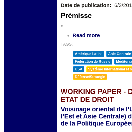
Date de publication:
6/3/20
Prémisse
»
Read more
TAGS:
Amérique Latine
Asie Centrale
Fédération de Russie
Méditerra
USA
Système international et st
Défense/Stratégie
WORKING PAPER - 
ETAT DE DROIT
Voisinage oriental de 
l’Est et Asie Centrale) 
de la Politique Europé