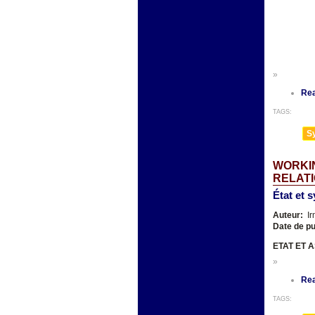
»
Re
TAGS:
Sy
WORKIN
RELATI
État et 
Auteur:
Ir
Date de pu
ETAT ET 
»
Re
TAGS: