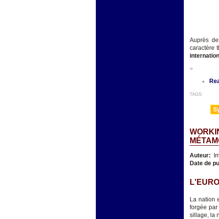
Auprès des
caractère t
internatio
»
Re
TAGS:
Sy
WORKIN
MÉTAM
Auteur:
Ir
Date de pu
L'EURO
La nation 
forgée par 
sillage, la