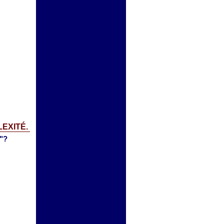
EXITÉ.
r"?