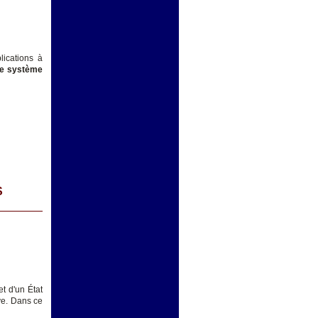
lications à
 le système
S
t d'un État
ive. Dans ce