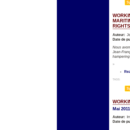
Sy
WORKIN
MARITI
RIGHT
Auteur:
Je
Date de pu
Nous avons
Jean-Franç
hampering 
»
Re
TAGS:
Sy
WORKI
Mai 2011
Auteur:
Ir
Date de pu