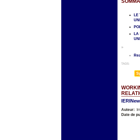
SOMMA
LE
UN
PO
LA
UN
»
Re
TAGS:
Sy
WORKIN
RELATI
IERINews
Auteur:
Ir
Date de pu