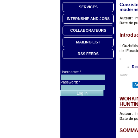
Coexisten
SERVICES
moderne
Auteur:
Ir
INTERNSHIP AND JOBS
Date de pu
COLLABORATEURS
Introdu
MAILING LIST
L'Ouzbékis
de l'Eurasi
RSS FEEDS
»
Re
Username:
*
TAGS:
Password:
*
As
WORKIN
HUNTIN
Auteur:
Ir
Date de pu
SOMMA