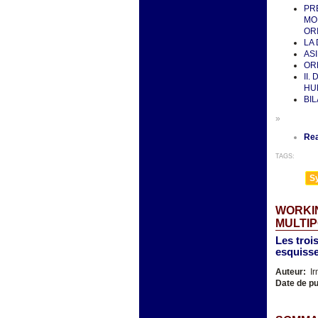
PR
MO
ORI
LA
AS
OR
II.
HU
BI
»
Re
TAGS:
Sy
WORKIN
MULTIP
Les troi
esquisse
Auteur:
Ir
Date de pu