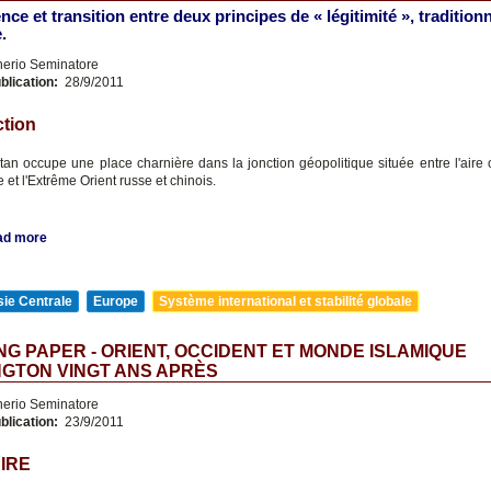
ce et transition entre deux principes de « légitimité », traditionn
.
nerio Seminatore
blication:
28/9/2011
ction
tan occupe une place charnière dans la jonction géopolitique située entre l'aire 
e et l'Extrême Orient russe et chinois.
ad more
ie Centrale
Europe
Système international et stabilité globale
G PAPER - ORIENT, OCCIDENT ET MONDE ISLAMIQUE
GTON VINGT ANS APRÈS
nerio Seminatore
blication:
23/9/2011
IRE