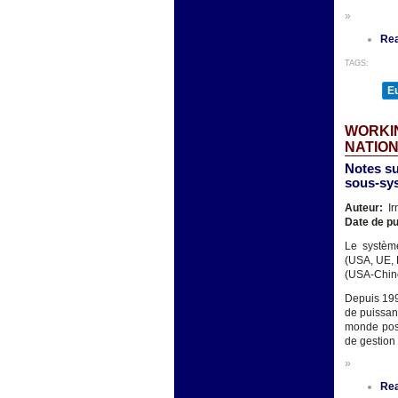
»
Re
TAGS:
E
WORKIN
NATIO
Notes su
sous-sy
Auteur:
Ir
Date de pu
Le système
(USA, UE, R
(USA-Chine)
Depuis 199
de puissan
monde post
de gestion
»
Re