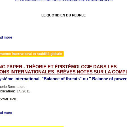
ET LA NOUVELLE ÈRE DES RELATIONS INTERNATIONALES
LE QUOTIDIEN DU PEUPLE
ad more
stème international et stabilité globale
G PAPER - THÉORIE ET ÉPISTÉMOLOGIE DANS LES
ONS INTERNATIONALES. BRÈVES NOTES SUR LA COMPL
système international. "Balance of threats" ou " Balance of powe
nerio Seminatore
blication:
1/8/2011
ASYMETRIE
ad more