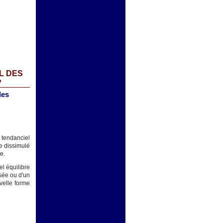
L DES
?
les
 tendanciel
me dissimulé
e.
l équilibre
sée ou d'un
velle forme