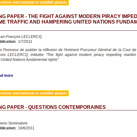
stème international et stabilité globale
G PAPER - THE FIGHT AGAINST MODERN PIRACY IMPE
ME TRAFFIC AND HAMPERING UNITED NATIONS FUNDA
S
an-François LECLERCQ
blication:
1/7/2011
 l'honneur de publier la réflexion de l'éminent Procureur Général de la Cour de
ois LECLERCQ, intitulée "The fight against modern piracy impeding maritim 
United Nations fundamental rights".
ad more
stème international et stabilité globale
NG PAPER - QUESTIONS CONTEMPORAINES
nerio Seminatore
blication:
16/6/2011