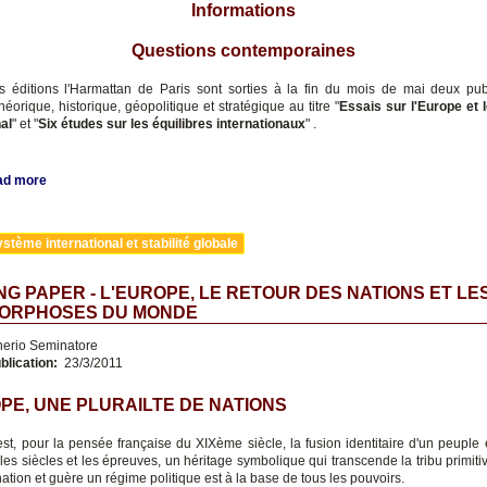
Informations
Questions contemporaines
 éditions l'Harmattan de Paris sont sorties à la fin du mois de mai deux pub
héorique, historique, géopolitique et stratégique au titre "
Essais sur l'Europe et
nal
" et "
Six études sur les équilibres internationaux
" .
ad more
stème international et stabilité globale
G PAPER - L'EUROPE, LE RETOUR DES NATIONS ET LE
ORPHOSES DU MONDE
nerio Seminatore
blication:
23/3/2011
PE, UNE PLURAILTE DE NATIONS
est, pour la pensée française du XIXème siècle, la fusion identitaire d'un peuple e
les siècles et les épreuves, un héritage symbolique qui transcende la tribu primit
 nation et guère un régime politique est à la base de tous les pouvoirs.