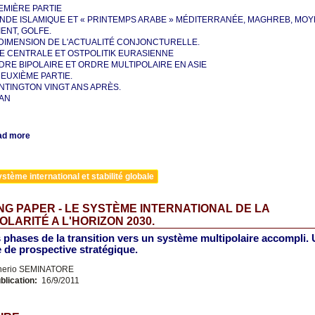
EMIÈRE PARTIE
NDE ISLAMIQUE ET « PRINTEMPS ARABE » MÉDITERRANÉE, MAGHREB, MO
ENT, GOLFE.
 DIMENSION DE L'ACTUALITÉ CONJONCTURELLE.
IE CENTRALE ET OSTPOLITIK EURASIENNE
DRE BIPOLAIRE ET ORDRE MULTIPOLAIRE EN ASIE
 DEUXIÈME PARTIE.
NTINGTON VINGT ANS APRÈS.
LAN
ad more
stème international et stabilité globale
G PAPER - LE SYSTÈME INTERNATIONAL DE LA
OLARITÉ A L'HORIZON 2030.
s phases de la transition vers un système multipolaire accompli.
 de prospective stratégique.
nerio SEMINATORE
blication:
16/9/2011