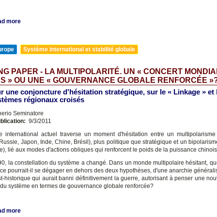
ad more
urope
Système international et stabilité globale
G PAPER - LA MULTIPOLARITÉ. UN « CONCERT MONDIA
NS » OU UNE « GOUVERNANCE GLOBALE RENFORCÉE »
r une conjoncture d'hésitation stratégique, sur le « Linkage » et 
stèmes régionaux croisés
nerio Seminatore
blication:
9/3/2011
 international actuel traverse un moment d'hésitation entre un multipolarisme
ussie, Japon, Inde, Chine, Brésil), plus politique que stratégique et un bipolaris
, lié aux modes d'actions obliques qui renforcent le poids de la puissance chinois
0, la constellation du système a changé. Dans un monde multipolaire hésitant, que
ce pourrait-il se dégager en dehors des deux hypothèses, d'une anarchie générali
-historique qui aurait banni définitivement la guerre, autorisant à penser une nou
 du système en termes de gouvernance globale renforcée?
ad more