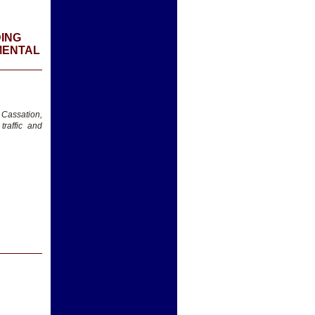
DING
MENTAL
 Cassation,
traffic and