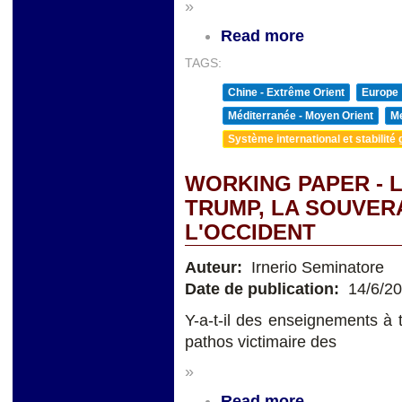
»
Read more
TAGS:
Chine - Extrême Orient
Europe
Méditerranée - Moyen Orient
Me
Système international et stabilité 
WORKING PAPER - 
TRUMP, LA SOUVERA
L'OCCIDENT
Auteur:
Irnerio Seminatore
Date de publication:
14/6/2
Y-a-t-il des enseignements à 
pathos victimaire des
»
Read more