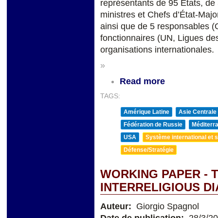
représentants de 95 États, de 
ministres et Chefs d’État-Maj
ainsi que de 5 responsables
fonctionnaires (UN, Ligues de
organisations internationales.
»
Read more
TAGS:
Amérique Latine
Asie Centrale
Fédération de Russie
Méditerra
USA
Système international et st
Défense/Stratégie
WORKING PAPER - 
INTERRELIGIOUS D
Auteur:
Giorgio Spagnol