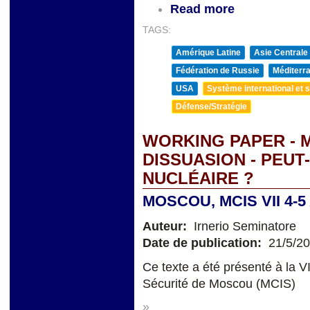
Read more
TAGS:
Amérique Latine
Asie Centrale
Fédération de Russie
Méditerra
USA
Système international et st
Défense/Stratégie
WORKING PAPER - 
DISSUASION - PEUT
NUCLÉAIRE ?
MOSCOU, MCIS VII 4-5
Auteur:
Irnerio Seminatore
Date de publication:
21/5/2
Ce texte a été présenté à la V
Sécurité de Moscou (MCIS)
»