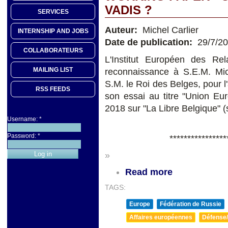
VADIS ?
SERVICES
Auteur:
Michel Carlier
INTERNSHIP AND JOBS
Date de publication:
29/7/2
COLLABORATEURS
L'Institut Européen des Rel
MAILING LIST
reconnaissance à S.E.M. Mic
S.M. le Roi des Belges, pour l'
RSS FEEDS
son essai au titre "Union Eu
2018 sur "La Libre Belgique" 
Username:
*
Password:
*
****************
»
Read more
TAGS:
Europe
Fédération de Russie
Affaires européennes
Défense/