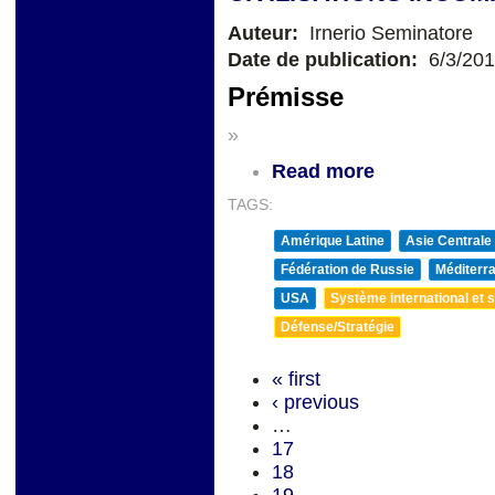
Auteur:
Irnerio Seminatore
Date de publication:
6/3/20
Prémisse
»
Read more
TAGS:
Amérique Latine
Asie Centrale
Fédération de Russie
Méditerra
USA
Système international et st
Défense/Stratégie
« first
‹ previous
…
17
18