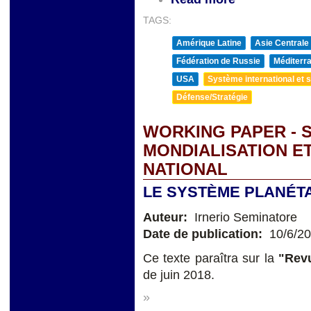
TAGS:
Amérique Latine
Asie Centrale
Fédération de Russie
Méditerra
USA
Système international et st
Défense/Stratégie
WORKING PAPER - 
MONDIALISATION ET
NATIONAL
LE SYSTÈME PLANÉTA
Auteur:
Irnerio Seminatore
Date de publication:
10/6/2
Ce texte paraîtra sur la
"Revu
de juin 2018.
»