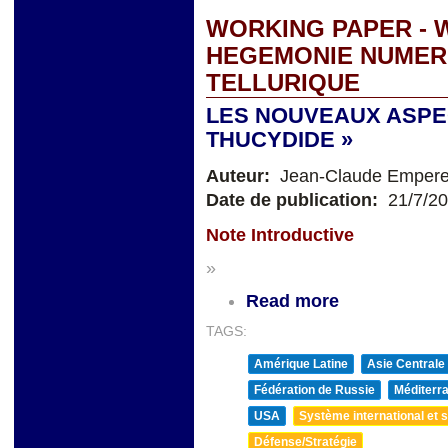
WORKING PAPER - W
HEGEMONIE NUMER
TELLURIQUE
LES NOUVEAUX ASPEC
THUCYDIDE »
Auteur:
Jean-Claude Empere
Date de publication:
21/7/2
Note Introductive
»
Read more
TAGS:
Amérique Latine
Asie Centrale
Fédération de Russie
Méditerra
USA
Système international et st
Défense/Stratégie