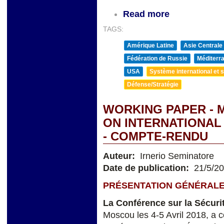
Read more
TAGS:
Amérique Latine
Asie Centrale
Fédération de Russie
Méditerra
USA
Système international et st
Défense/Stratégie
WORKING PAPER - 
ON INTERNATIONAL S
- COMPTE-RENDU
Auteur:
Irnerio Seminatore
Date de publication:
21/5/2
PRÉSENTATION GÉNÉRAL
La Conférence sur la Sécurit
Moscou les 4-5 Avril 2018, a c