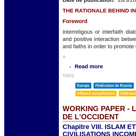
Date de publication:
28/3/2
THE RATIONALE BEHIND I
Foreword
Interreligous or interfaith dia
and positive interaction betwee
and faiths in order to promot
»
Read more
TAGS:
Europe
Fédération de Russie
Affaires européennes
Défense/
WORKING PAPER - L
DE L'OCCIDENT
Chapitre VIII. ISLAM 
CIVILISATIONS INCOM