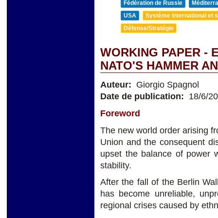
Fédération de Russie
Méditerra
USA
Système international et st
Défense/Stratégie
WORKING PAPER - 
NATO'S HAMMER AN
Auteur:
Giorgio Spagnol
Date de publication:
18/6/2
Foreword
The new world order arising fr
Union and the consequent di
upset the balance of power w
stability.
After the fall of the Berlin W
has become unreliable, unpr
regional crises caused by ethni