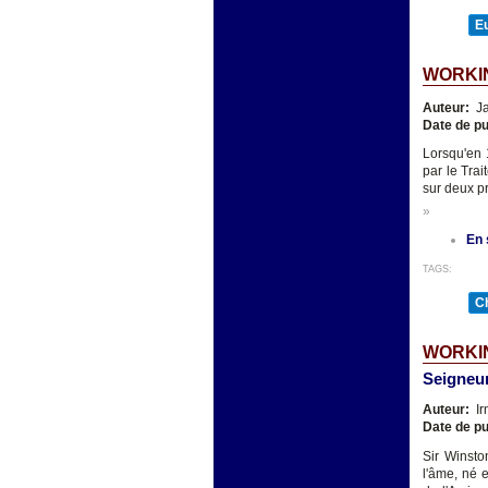
E
WORKIN
Auteur:
Ja
Date de pu
Lorsqu'en 
par le Tra
sur deux p
»
En 
TAGS:
Ch
WORKI
Seigneur
Auteur:
Ir
Date de pu
Sir Winsto
l'âme, né 