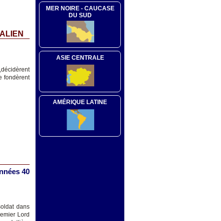
MER NOIRE - CAUCASE
DU SUD
HALIEN
ASIE CENTRALE
,décidèrent
e fondèrent
AMÉRIQUE LATINE
années 40
soldat dans
remier Lord