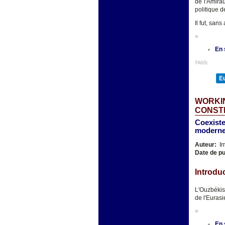
de l'Amira
politique d
Il fut, san
»
En 
TAGS:
E
WORKIN
CONSTI
Coexisten
moderne
Auteur:
Ir
Date de pu
Introdu
L'Ouzbékis
de l'Eurasi
»
En 