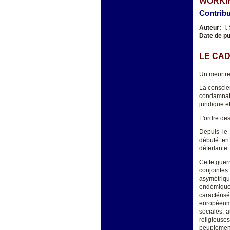
WORKIN
Contribu
Auteur:
I.
Date de pu
LE CAD
Un meurtre 
La conscien
condamnati
juridique e
L'ordre des
Depuis le 
débuté en 
déferlante.
Cette guerr
conjointes:
asymétriq
endémique
caractéris
européeum 
sociales, 
religieuse
peuplement