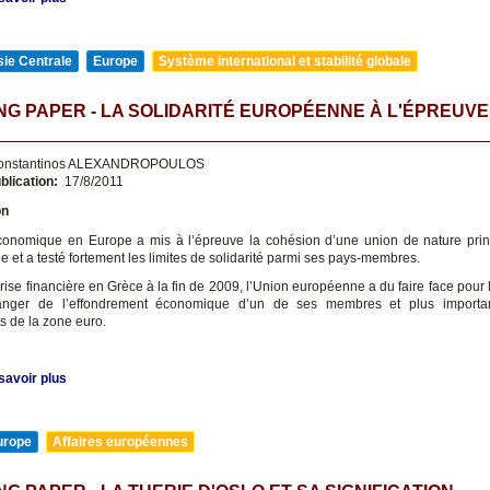
ie Centrale
Europe
Système international et stabilité globale
G PAPER - LA SOLIDARITÉ EUROPÉENNE À L'ÉPREUVE
onstantinos ALEXANDROPOULOS
blication:
17/8/2011
on
conomique en Europe a mis à l’épreuve la cohésion d’une union de nature pri
 et a testé fortement les limites de solidarité parmi ses pays-membres.
crise financière en Grèce à la fin de 2009, l’Union européenne a du faire face pour
anger de l’effondrement économique d’un de ses membres et plus importa
 de la zone euro.
savoir plus
urope
Affaires européennes