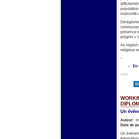
difficilem
population
insécurité 
Dérègleme
communant
présence et
progrès » 
Au regard 
religieux 
»
En 
TAGS:
E
WORKIN
DIPLOM
Un évène
Auteur:
Ir
Date de pu
Un évèneme
Internation