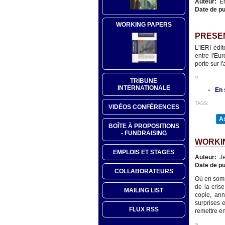
Auteur:
Еm
Date de pu
WORKING PAPERS
PRESE
L'IERI édi
entre l'Eur
porte sur l
»
TRIBUNE
INTERNATIONALE
En 
TAGS:
VIDÉOS CONFÉRENCES
As
BOÎTE À PROPOSITIONS
- FUNDRAISING
WORKIN
EMPLOIS ET STAGES
Auteur:
Je
Date de pu
COLLABORATEURS
Où en somm
de la cris
MAILING LIST
copie, an
surprises 
FLUX RSS
remettre en
»