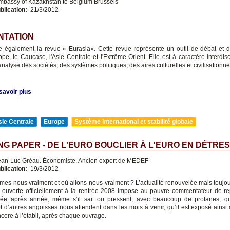
bassy of Kazakhstan to Belgium Brussels
blication:
21/3/2012
NTATION
te également la revue « Eurasia». Cette revue représente un outil de débat et 
ope, le Caucase, l'Asie Centrale et l'Extrême-Orient. Elle est à caractère interdisc
'analyse des sociétés, des systèmes politiques, des aires culturelles et civilisationne
savoir plus
ie Centrale
Europe
Système international et stabilité globale
G PAPER - DE L'EURO BOUCLIER À L'EURO EN DÉTRE
an-Luc Gréau. Économiste, Ancien expert de MEDEF
blication:
19/3/2012
es-nous vraiment et où allons-nous vraiment ? L’actualité renouvelée mais toujou
e ouverte officiellement à la rentrée 2008 impose au pauvre commentateur de r
née après année, même s’il sait ou pressent, avec beaucoup de profanes, qu
et d’autres angoisses nous attendent dans les mois à venir, qu’il est exposé ainsi 
core à l’établi, après chaque ouvrage.