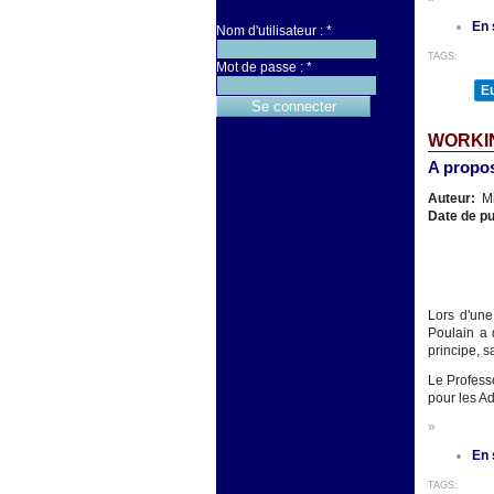
En 
Nom d'utilisateur :
*
TAGS:
Mot de passe :
*
E
WORKIN
A propos
Auteur:
Mi
Date de pu
Lors d'une
Poulain a 
principe, s
Le Profess
pour les Ad
»
En 
TAGS: