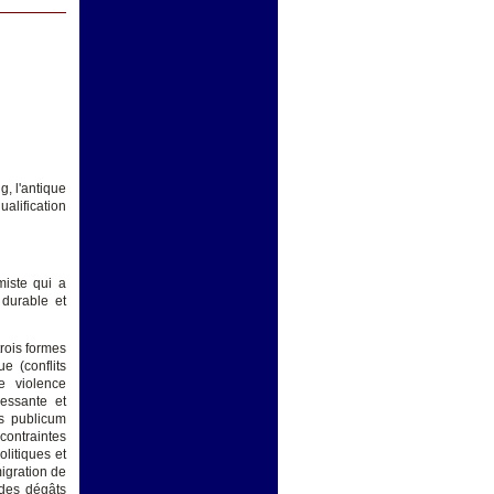
g, l'antique
alification
miste qui a
 durable et
trois formes
ue (conflits
e violence
essante et
us publicum
contraintes
litiques et
igration de
 des dégâts