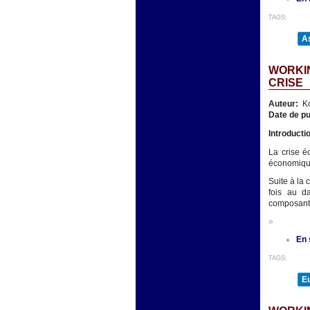
TAGS:
As
WORKIN
CRISE
Auteur:
K
Date de pu
Introducti
La crise é
économique
Suite à la 
fois au d
composants
»
En 
TAGS:
E