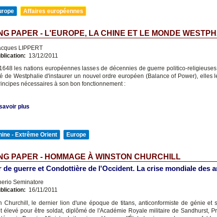
urope
Affaires européennes
G PAPER - L'EUROPE, LA CHINE ET LE MONDE WESTP
cques LIPPERT
blication:
13/12/2011
1648 les nations européennes lasses de décennies de guerre politico-religieuses
ité de Westphalie d'instaurer un nouvel ordre européen (Balance of Power), elles l
rincipes nécessaires à son bon fonctionnement :
savoir plus
ine - Extrême Orient
Europe
NG PAPER - HOMMAGE À WINSTON CHURCHILL
 de guerre et Condottière de l'Occident. La crise mondiale des 
nerio Seminatore
blication:
16/11/2011
n Churchill, le dernier lion d'une époque de titans, anticonformiste de génie et 
et élevé pour être soldat, diplômé de l'Académie Royale militaire de Sandhurst, P