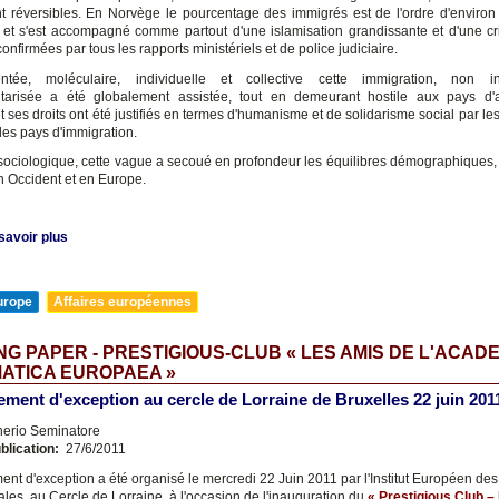
ent réversibles. En Norvège le pourcentage des immigrés est de l'ordre d'enviro
 et s'est accompagné comme partout d'une islamisation grandissante et d'une cri
confirmées par tous les rapports ministériels et de police judiciaire.
ntée, moléculaire, individuelle et collective cette immigration, non i
arisée a été globalement assistée, tout en demeurant hostile aux pays d'a
 ses droits ont été justifiés en termes d'humanisme et de solidarisme social par les
des pays d'immigration.
sociologique, cette vague a secoué en profondeur les équilibres démographiques, c
en Occident et en Europe.
savoir plus
urope
Affaires européennes
G PAPER - PRESTIGIOUS-CLUB « LES AMIS DE L'ACAD
ATICA EUROPAEA »
ment d'exception au cercle de Lorraine de Bruxelles 22 juin 201
nerio Seminatore
blication:
27/6/2011
nt d'exception a été organisé le mercredi 22 Juin 2011 par l'Institut Européen des
ales, au Cercle de Lorraine, à l'occasion de l'inauguration du
« Prestigious Club –