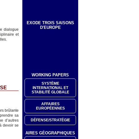
EXODE TROIS SAISONS
D'EUROPE
de dialogue
iplinaire et
lles.
WORKING PAPERS
SYSTÈME
SSE
INTERNATIONAL ET
STABILITÉ GLOBALE
AFFAIRES
EUROPÉENNES
rs brûlante
eprendre sa
DÉFENSE/STRATÉGIE
e d’autres
à devoir se
AIRES GÉOGRAPHIQUES