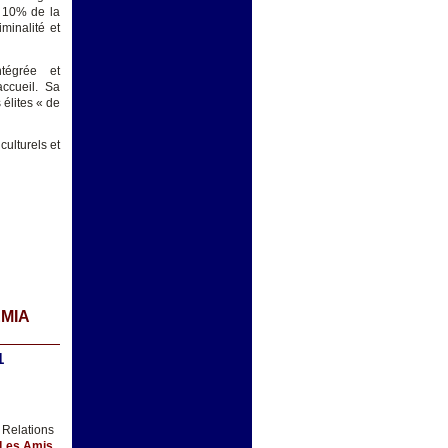
n 10% de la
minalité et
ntégrée et
ccueil. Sa
 élites « de
ulturels et
EMIA
1
 Relations
 Les Amis