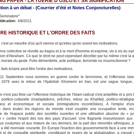
G PAPER - LA TUERIE D'OSLO ET SA SIGNIFICATION
tion à un débat - (Courrier d'été et Notes Conjoncturelles)
 Seminatore*
blication:
4/8/2011
RE HISTORIQUE ET L'ORDRE DES FAITS
c'est un meurtre d'où qu'il vienne et qu'elles qu'en soient les motivations.
ce collective se révolte au tragos et à la mort d'homme et exprime, vis à vis du san
on d'Abraham. Ce que le droit ne peut cependant décréter par lui même c'est la qu
t morale du geste. Folie démentielle, acte politique, terroriste ou insurrectionnel ?
 faits éclaire peut être l'ordre des motivations.
11 Septembre nous sommes en guerre contre le terrorisme, et l'offensive isla
1979 avec le retour de l'Ajatollah Khomeini en Iran, est une vague longue,
e n'est pas finie car l'offensive historique de l'Islam radical s'est amplifiée et a pris 
 politico-culturelle (inadaptations, prêches, retour au Khalifat), politico-stratégiq
ues) et économique et sociale (immigrations incontrôlées). A l'emploi d'un
 dans toutes les régions du monde s'est couplée une occupation lente, inc
ée de l'espace public des sociétés ouvertes et une utilisation abusive du « j
» contre l'esprit des lois des pays d'accueil. Une flagrante insoumission aux 
aux coutumes et aux mœurs de ces derniers, de la part des minorités ethniques, po
s a été monnaie courante. En Europe l'inaction des gouvernements face à une imm
 et de conquête spirituelle, constituant le revers de la globalisation, a creusé