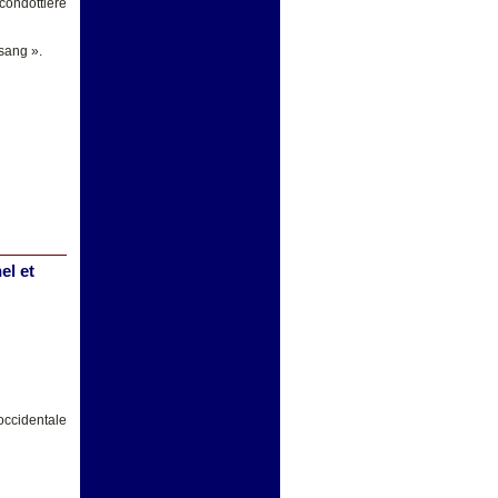
condottière
 sang ».
el et
occidentale