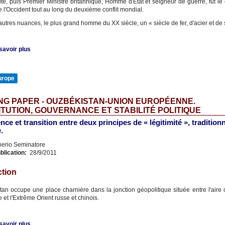
uté, puis Premier Ministre britannique, Homme d'État et seigneur de guerre, fut le 
e l'Occident tout au long du deuxième conflit mondial.
s autres nuances, le plus grand homme du XX siècle, un « siècle de fer, d'acier et de
savoir plus
urope
G PAPER - OUZBÉKISTAN-UNION EUROPÉENNE.
TUTION, GOUVERNANCE ET STABILITÉ POLITIQUE
ce et transition entre deux principes de « légitimité », traditionn
.
nerio Seminatore
blication:
28/9/2011
ction
tan occupe une place charnière dans la jonction géopolitique située entre l'aire 
e et l'Extrême Orient russe et chinois.
savoir plus