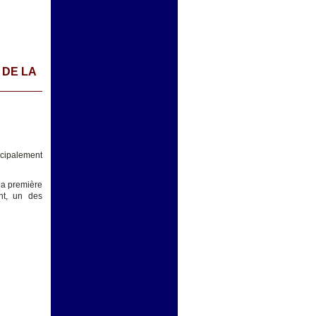
 DE LA
ncipalement
 la première
nt, un des