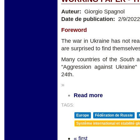
Auteur:
Giorgio Spagnol
Date de publication:
2/9/2022
Foreword
The war in Ukraine has not re
are surprised to find themselves
Many countries of the
South
ab
"Aggression against Ukraine
24th.
»
Read more
TAGS:
Europe
Fédération de Russie
Système international et stabilité gl
« first