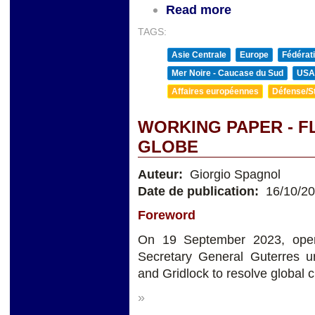
Read more
TAGS:
Asie Centrale
Europe
Fédérat
Mer Noire - Caucase du Sud
USA
Affaires européennes
Défense/St
WORKING PAPER - F
GLOBE
Auteur:
Giorgio Spagnol
Date de publication:
16/10/2
Foreword
On 19 September 2023, open
Secretary General Guterres 
and Gridlock to resolve global c
»