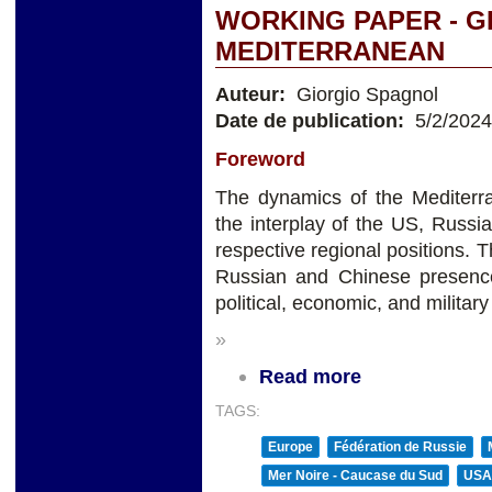
WORKING PAPER - G
MEDITERRANEAN
Auteur:
Giorgio Spagnol
Date de publication:
5/2/2024
Foreword
The dynamics of the Mediterra
the interplay of the US, Russia
respective regional positions.
Russian and Chinese presence 
political, economic, and military
»
Read more
TAGS:
Europe
Fédération de Russie
Mer Noire - Caucase du Sud
USA