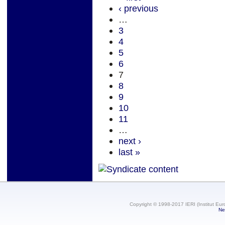
‹ previous
…
3
4
5
6
7
8
9
10
11
…
next ›
last »
Copyright © 1998-2017 IERI (Institut Eur
Ne