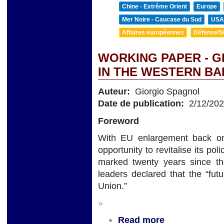
Chine - Extrême Orient
Europe
Mer Noire - Caucase du Sud
USA
Affaires européennes
Défense/St
WORKING PAPER - G
IN THE WESTERN B
Auteur:
Giorgio Spagnol
Date de publication:
2/12/20
Foreword
With EU enlargement back on
opportunity to revitalise its p
marked twenty years since t
leaders declared that the “fut
Union.”
»
Read more