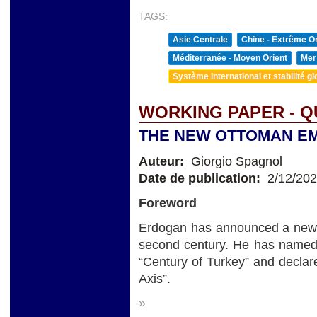
TAGS:
Asie Centrale
Chine - Extrême Or
Méditerranée - Moyen Orient
Mer
Système international et stabilité gl
WORKING PAPER - Q
THE NEW OTTOMAN E
Auteur:
Giorgio Spagnol
Date de publication:
2/12/20
Foreword
Erdogan has announced a new pe
second century. He has named t
“Century of Turkey” and declare
Axis”.
»