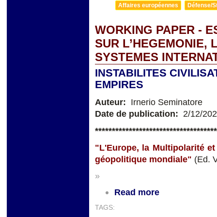
Affaires européennes
Défense/St
WORKING PAPER - E
SUR L’HEGEMONIE, 
SYSTEMES INTERNA
INSTABILITES CIVILI
EMPIRES
Auteur:
Irnerio Seminatore
Date de publication:
2/12/20
**
**********************************
"L'Europe, la Multipolarité e
géopolitique mondiale"
(Ed. 
»
Read more
TAGS: