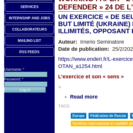
DEFENDER » 24 DE L
SERVICES
UN EXERCICE « DE SE
INTERNSHIP AND JOBS
BUT LIMITÉ (UKRAINE
ILLIMITÉS, OPPOSANT
COLLABORATEURS
Auteur:
Irnerio Seminatore
MAILING LIST
Date de publication:
25/2/20
RSS FEEDS
https://www.enderi.fr/L-exercic
OTAN_a1254.html
Username:
*
L’exercice et son
«
sens »
Password:
*
»
Read more
TAGS:
Europe
Fédération de Russie
Système international et stabilité gl