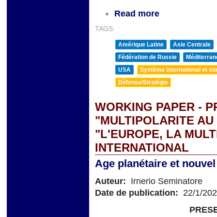
Read more
TAGS:
Amérique Latine
Asie Centrale
Fédération de Russie
Méditerran
USA
Système international et sta
Défense/Stratégie
WORKING PAPER - P
"MULTIPOLARITE AU 
"L'EUROPE, LA MUL
INTERNATIONAL
Age planétaire et nouve
Auteur:
Irnerio Seminatore
Date de publication:
22/1/20
PRESE