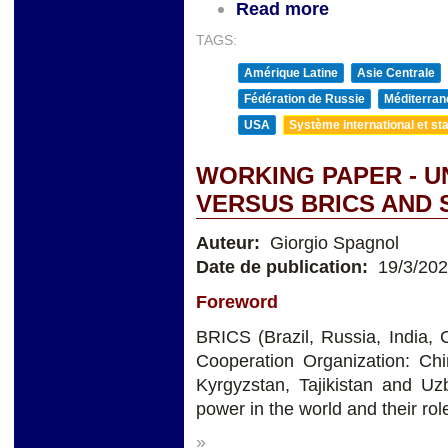
Read more
TAGS:
Amérique Latine
Asie Centrale
Fédération de Russie
Méditerran
USA
Système international et sta
WORKING PAPER - U
VERSUS BRICS AND 
Auteur:
Giorgio Spagnol
Date de publication:
19/3/20
Foreword
BRICS (Brazil, Russia, India,
Cooperation Organization: Chi
Kyrgyzstan, Tajikistan and 
power in the world and their ro
»