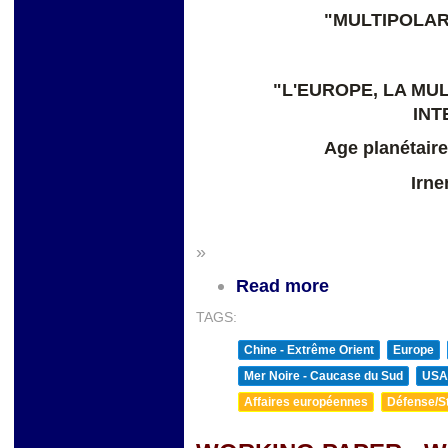
"MULTIPOLAR
"L'EUROPE, LA MU
INT
Age planétaire
Irne
»
Read more
TAGS:
Chine - Extrême Orient
Europe
Mer Noire - Caucase du Sud
USA
Affaires européennes
Défense/St