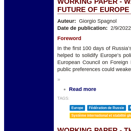
WORKING PAPER - W
FUTURE OF EUROPE
Auteur:
Giorgio Spagnol
Date de publication:
2/9/2022
Foreword
In the first 100 days of Russia
helped to solidify Europe’s po
European Council on Foreign R
public preferences could weaken
»
Read more
TAGS:
Europe
Fédération de Russie
Système international et stabilité gl
WORKING PAPER - T