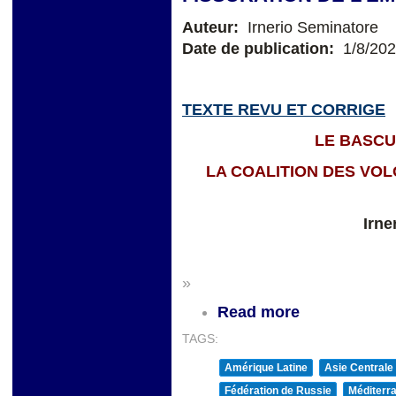
Auteur:
Irnerio Seminatore
Date de publication:
1/8/20
TEXTE REVU ET CORRIGE
LE BASC
LA COALITION DES VOL
Irne
»
Read more
TAGS:
Amérique Latine
Asie Centrale
Fédération de Russie
Méditerra