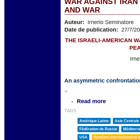
WAR AGAINST IRAN
AND WAR
Auteur:
Irnerio Seminatore
Date de publication:
27/7/2
THE ISRAELI-AMERICAN W
PE
Irn
An asymmetric confrontatio
»
Read more
TAGS:
Amérique Latine
Asie Centrale
Fédération de Russie
Méditerra
USA
Système international et st