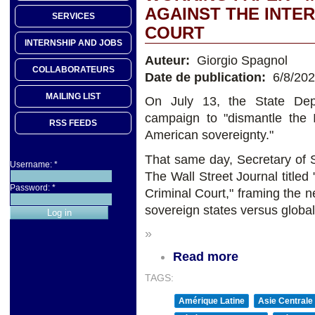
AGAINST THE INTE
SERVICES
COURT
INTERNSHIP AND JOBS
Auteur:
Giorgio Spagnol
COLLABORATEURS
Date de publication:
6/8/20
MAILING LIST
On July 13, the State Depa
campaign to "dismantle the I
RSS FEEDS
American sovereignty."
That same day, Secretary of S
Username:
*
The Wall Street Journal titled
Password:
*
Criminal Court," framing the n
sovereign states versus global
»
Read more
TAGS:
Amérique Latine
Asie Centrale