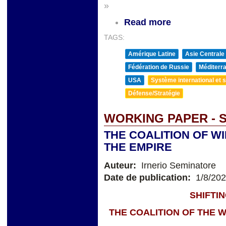
»
Read more
TAGS:
Amérique Latine
Asie Centrale
Fédération de Russie
Méditerra
USA
Système international et st
Défense/Stratégie
WORKING PAPER - 
THE COALITION OF W
THE EMPIRE
Auteur:
Irnerio Seminatore
Date de publication:
1/8/20
SHIFTI
THE COALITION OF THE W