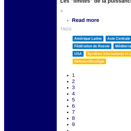
Les "limites" de la puissanc
»
Read more
TAGS:
Amérique Latine
Asie Centrale
Fédération de Russie
Méditerra
USA
Système international et st
Défense/Stratégie
1
2
3
4
5
6
7
8
9
…