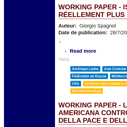
WORKING PAPER - I
RÉELLEMENT PLUS 
Auteur:
Giorgio Spagnol
Date de publication:
28/7/2
»
Read more
TAGS:
Amérique Latine
Asie Centrale
Fédération de Russie
Méditerra
USA
Système international et st
Défense/Stratégie
WORKING PAPER - 
AMERICANA CONTRO 
DELLA PACE E DEL