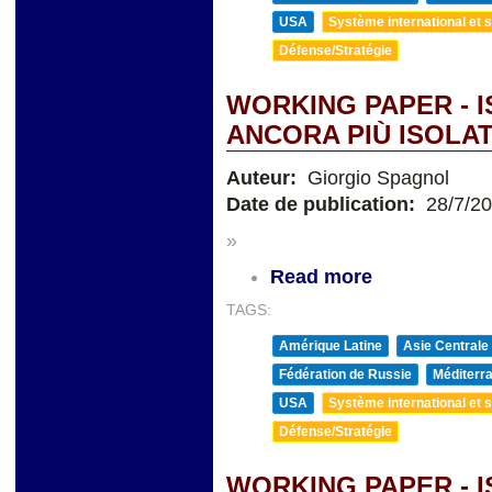
USA
Système international et st
Défense/Stratégie
WORKING PAPER - 
ANCORA PIÙ ISOLAT
Auteur:
Giorgio Spagnol
Date de publication:
28/7/2
»
Read more
TAGS:
Amérique Latine
Asie Centrale
Fédération de Russie
Méditerra
USA
Système international et st
Défense/Stratégie
WORKING PAPER - 