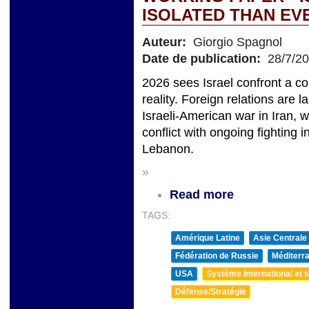
ISOLATED THAN EV
Auteur:
Giorgio Spagnol
Date de publication:
28/7/2
2026 sees Israel confront a c
reality. Foreign relations are 
Israeli-American war in Iran, 
conflict with ongoing fighting
Lebanon.
»
Read more
TAGS:
Amérique Latine
Asie Centrale
Fédération de Russie
Méditerra
USA
Système international et st
Défense/Stratégie