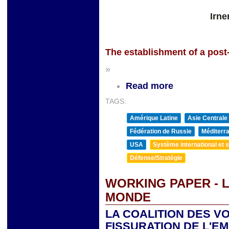
Irne
The establishment of a pos
»
Read more
TAGS:
Amérique Latine
Asie Centrale
Fédération de Russie
Méditerra
USA
Système international et st
Défense/Stratégie
WORKING PAPER - 
MONDE
LA COALITION DES V
FISSURATION DE L'E