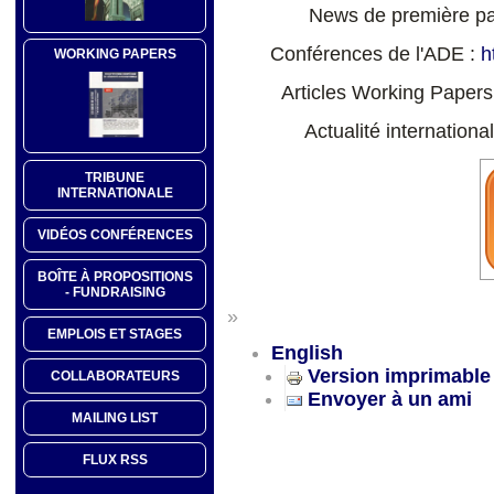
News de première p
Conférences de l'ADE :
h
WORKING PAPERS
Articles Working Papers
Actualité internationa
TRIBUNE
INTERNATIONALE
VIDÉOS CONFÉRENCES
BOÎTE À PROPOSITIONS
- FUNDRAISING
»
EMPLOIS ET STAGES
English
Version imprimable
COLLABORATEURS
Envoyer à un ami
MAILING LIST
FLUX RSS