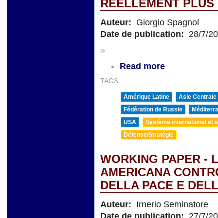
RÉELLEMENT PLUS 
Auteur:
Giorgio Spagnol
Date de publication:
28/7/2
»
Read more
TAGS:
Amérique Latine
Asie Centrale
Fédération de Russie
Méditerra
USA
Système international et st
Défense/Stratégie
WORKING PAPER - 
AMERICANA CONTRO 
DELLA PACE E DEL
Auteur:
Irnerio Seminatore
Date de publication:
27/7/2