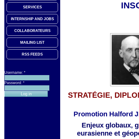
INS
SERVICES
INTERNSHIP AND JOBS
COLLABORATEURS
MAILING LIST
RSS FEEDS
Username:
*
Password:
*
STRATÉGIE, DIPLO
Promotion Halford J
Enjeux globaux, g
eurasienne
et géop