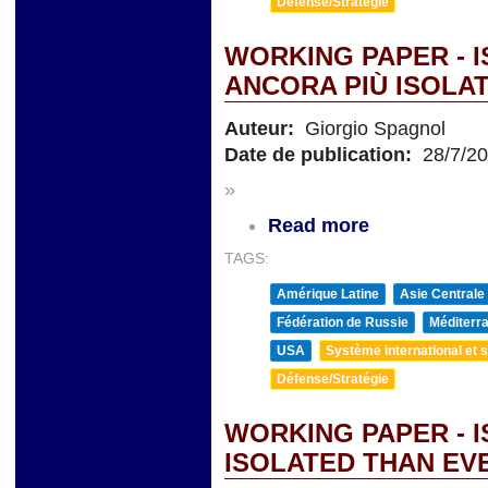
Défense/Stratégie
WORKING PAPER - 
ANCORA PIÙ ISOLAT
Auteur:
Giorgio Spagnol
Date de publication:
28/7/2
»
Read more
TAGS:
Amérique Latine
Asie Centrale
Fédération de Russie
Méditerra
USA
Système international et st
Défense/Stratégie
WORKING PAPER - 
ISOLATED THAN EV