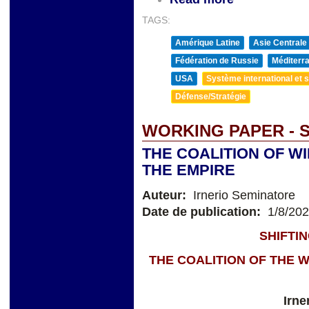
TAGS:
Amérique Latine
Asie Centrale
Fédération de Russie
Méditerra
USA
Système international et st
Défense/Stratégie
WORKING PAPER - 
THE COALITION OF W
THE EMPIRE
Auteur:
Irnerio Seminatore
Date de publication:
1/8/20
SHIFTI
THE COALITION OF THE W
Irne