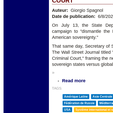
COURT
Auteur:
Giorgio Spagnol
Date de publication:
6/8/20
On July 13, the State Depa
campaign to "dismantle the I
American sovereignty."
That same day, Secretary of S
The Wall Street Journal titled
Criminal Court," framing the n
sovereign states versus global
»
Read more
TAGS:
Amérique Latine
Asie Centrale
Fédération de Russie
Méditerra
USA
Système international et st