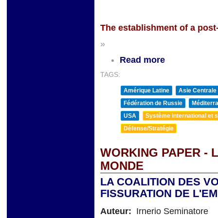
The establishment of a pos
»
Read more
TAGS:
Amérique Latine
Asie Centrale
Fédération de Russie
Méditerra
USA
Système international et st
Défense/Stratégie
WORKING PAPER - 
MONDE
LA COALITION DES V
FISSURATION DE L'E
Auteur:
Irnerio Seminatore