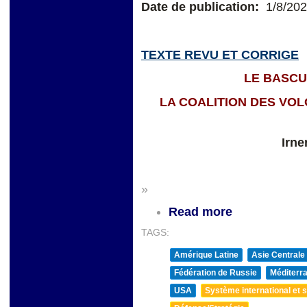
Date de publication:
1/8/20
TEXTE REVU ET CORRIGE
LE BASC
LA COALITION DES VOL
Irne
»
Read more
TAGS:
Amérique Latine
Asie Centrale
Fédération de Russie
Méditerra
USA
Système international et st