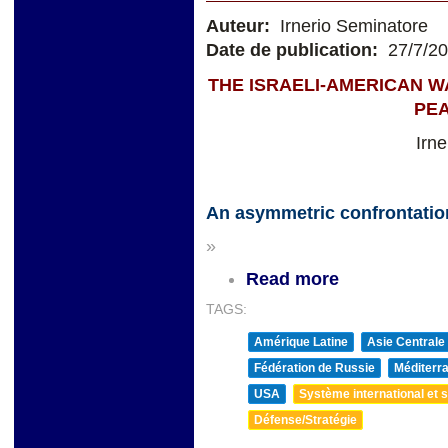
Auteur:
Irnerio Seminatore
Date de publication:
27/7/2
THE ISRAELI-AMERICAN W
PE
Irn
An asymmetric confrontatio
»
Read more
TAGS:
Amérique Latine
Asie Centrale
Fédération de Russie
Méditerra
USA
Système international et st
Défense/Stratégie