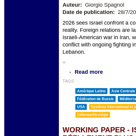
Auteur:
Giorgio Spagnol
Date de publication:
28/7/2
2026 sees Israel confront a c
reality. Foreign relations are 
Israeli-American war in Iran, 
conflict with ongoing fighting
Lebanon.
»
Read more
TAGS:
Amérique Latine
Asie Centrale
Fédération de Russie
Méditerra
USA
Système international et st
Défense/Stratégie
WORKING PAPER - I