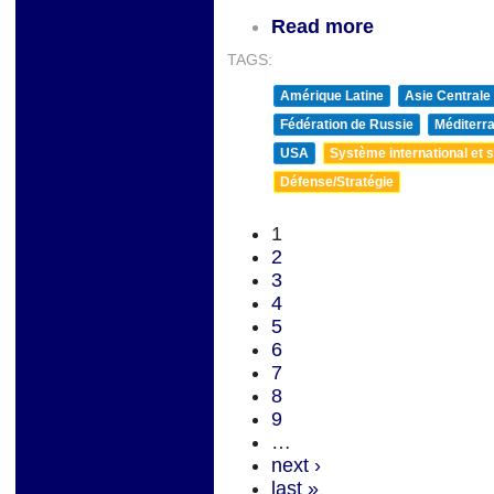
Read more
TAGS:
Amérique Latine
Asie Centrale
Fédération de Russie
Méditerra
USA
Système international et st
Défense/Stratégie
1
2
3
4
5
6
7
8
9
…
next ›
last »