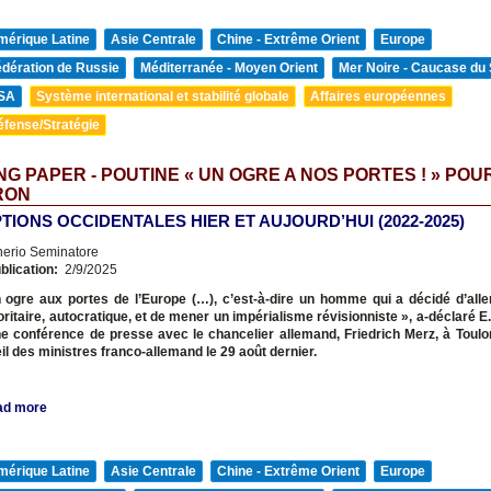
mérique Latine
Asie Centrale
Chine - Extrême Orient
Europe
édération de Russie
Méditerranée - Moyen Orient
Mer Noire - Caucase du
SA
Système international et stabilité globale
Affaires européennes
éfense/Stratégie
G PAPER - POUTINE « UN OGRE A NOS PORTES ! » POU
RON
TIONS OCCIDENTALES HIER ET AUJOURD’HUI (2022-2025)
nerio Seminatore
blication:
2/9/2025
un ogre aux portes de l’Europe
(…), c’est-à-dire un homme qui a décidé d’all
oritaire, autocratique, et de mener un impérialisme révisionniste », a-déclaré 
e conférence de presse avec le chancelier allemand, Friedrich Merz, à Toulon
il des ministres franco-allemand le 29 août dernier.
ad more
mérique Latine
Asie Centrale
Chine - Extrême Orient
Europe