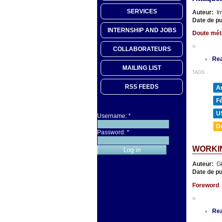
SERVICES
Auteur:
Ir
Date de pu
INTERNSHIP AND JOBS
Doute méth
»
COLLABORATEURS
Re
MAILING LIST
TAGS:
RSS FEEDS
A
F
U
Username:
*
D
Password:
*
WORKIN
Auteur:
Gi
Date de pu
Foreword
»
Re