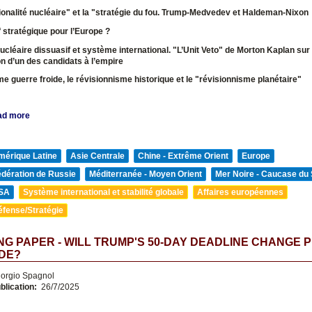
tionalité nucléaire" et la "stratégie du fou. Trump-Medvedev et Haldeman-Nixo
f stratégique pour l’Europe ?
nucléaire dissuasif et système international. "L’Unit Veto" de Morton Kaplan sur
ion d’un des candidats à l’empire
e guerre froide, le révisionnisme historique et le "révisionnisme planétaire"
ad more
mérique Latine
Asie Centrale
Chine - Extrême Orient
Europe
édération de Russie
Méditerranée - Moyen Orient
Mer Noire - Caucase du
SA
Système international et stabilité globale
Affaires européennes
éfense/Stratégie
G PAPER - WILL TRUMP'S 50-DAY DEADLINE CHANGE P
DE?
orgio Spagnol
blication:
26/7/2025