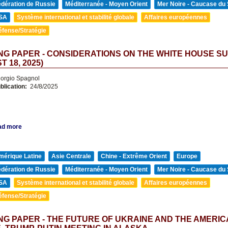
édération de Russie
Méditerranée - Moyen Orient
Mer Noire - Caucase du
SA
Système international et stabilité globale
Affaires européennes
éfense/Stratégie
G PAPER - CONSIDERATIONS ON THE WHITE HOUSE S
 18, 2025)
orgio Spagnol
blication:
24/8/2025
ad more
mérique Latine
Asie Centrale
Chine - Extrême Orient
Europe
édération de Russie
Méditerranée - Moyen Orient
Mer Noire - Caucase du
SA
Système international et stabilité globale
Affaires européennes
éfense/Stratégie
G PAPER - THE FUTURE OF UKRAINE AND THE AMERI