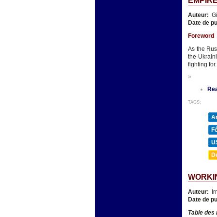
EMPIRE
Auteur:
Gi
Date de pu
Foreword
As the Rus
the Ukrain
fighting for.
»
Re
TAGS:
A
F
U
D
WORKIN
Auteur:
Ir
Date de pu
Table des