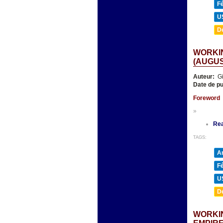
F
U
D
WORKIN
(AUGUST
Auteur:
Gi
Date de pu
Foreword
»
Re
TAGS:
A
F
U
D
WORKIN