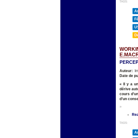
TAGS:
A
F
U
D
WORKIN
E.MAC
PERCEP
Auteur:
Ir
Date de pu
« Il y a 
dérive aut
cours d’un
d’un conse
»
Re
TAGS:
A