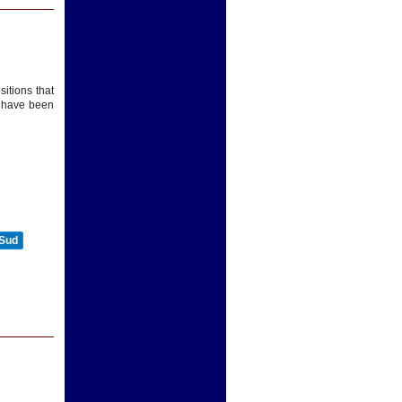
itions that
y have been
 Sud