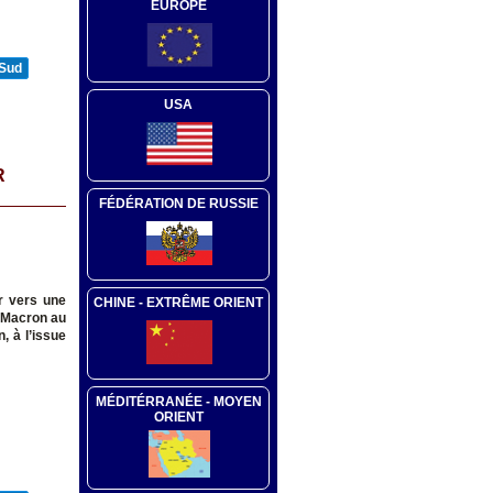
EUROPE
 Sud
USA
R
FÉDÉRATION DE RUSSIE
er vers une
CHINE - EXTRÊME ORIENT
E.Macron au
, à l’issue
MÉDITÉRRANÉE - MOYEN
ORIENT