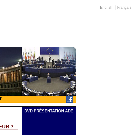
English
Français
T
DVD PRÉSENTATION ADE
EUR ?