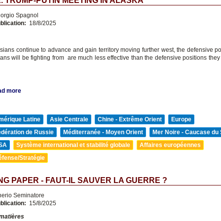
. TRUMP-PUTIN MEETING IN ALASKA
orgio Spagnol
blication:
18/8/2025
sians continue to advance and gain territory moving further west, the defensive pos
ians will be fighting from are much less effective than the defensive positions the
ad more
mérique Latine
Asie Centrale
Chine - Extrême Orient
Europe
édération de Russie
Méditerranée - Moyen Orient
Mer Noire - Caucase du
SA
Système international et stabilité globale
Affaires européennes
éfense/Stratégie
G PAPER - FAUT-IL SAUVER LA GUERRE ?
nerio Seminatore
blication:
15/8/2025
 matières