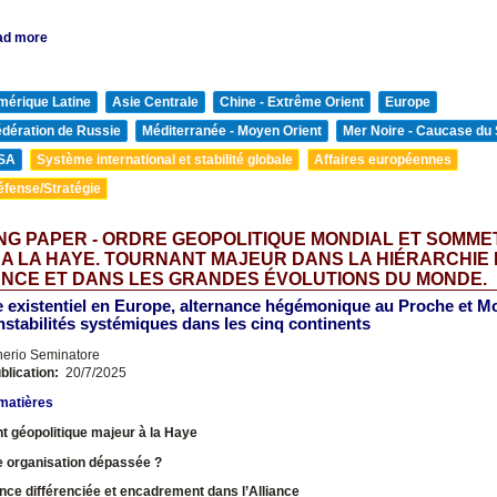
ad more
mérique Latine
Asie Centrale
Chine - Extrême Orient
Europe
édération de Russie
Méditerranée - Moyen Orient
Mer Noire - Caucase du
SA
Système international et stabilité globale
Affaires européennes
éfense/Stratégie
G PAPER - ORDRE GEOPOLITIQUE MONDIAL ET SOMME
 A LA HAYE. TOURNANT MAJEUR DANS LA HIÉRARCHIE
NCE ET DANS LES GRANDES ÉVOLUTIONS DU MONDE.
e existentiel en Europe, alternance hégémonique au Proche et M
instabilités systémiques dans les cinq continents
nerio Seminatore
blication:
20/7/2025
matières
t géopolitique majeur à la Haye
e organisation dépassée ?
ce différenciée et encadrement dans l’Alliance