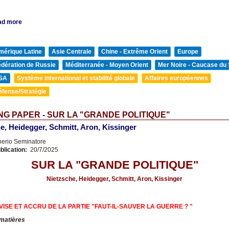
ad more
mérique Latine
Asie Centrale
Chine - Extrême Orient
Europe
édération de Russie
Méditerranée - Moyen Orient
Mer Noire - Caucase du
SA
Système international et stabilité globale
Affaires européennes
éfense/Stratégie
G PAPER - SUR LA "GRANDE POLITIQUE"
e, Heidegger, Schmitt, Aron, Kissinger
nerio Seminatore
blication:
20/7/2025
SUR LA "GRANDE POLITIQUE"
Nietzsche, Heidegger, Schmitt, Aron, Kissinger
VISE ET ACCRU DE LA PARTIE "FAUT-IL-SAUVER LA GUERRE ? "
 matières