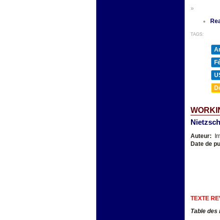
»
Re
TAGS:
A
F
U
D
WORKIN
Nietzsch
Auteur:
Ir
Date de pu
TEXTE RE
Table des