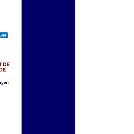
 Sud
T DE
 DE
oyen