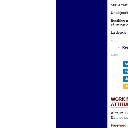
Sur la "ra
Un objecti
Equilibre 
l’éliminat
La deuxièm
»
Re
TAGS:
A
F
U
D
WORKIN
ATTITU
Auteur:
Gi
Date de pu
Foreword