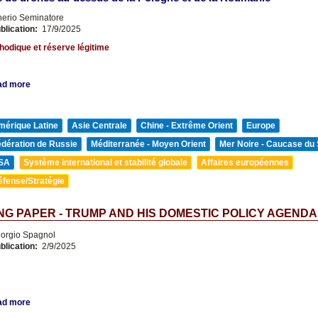
nerio Seminatore
blication:
17/9/2025
odique et réserve légitime
ad more
mérique Latine
Asie Centrale
Chine - Extrême Orient
Europe
édération de Russie
Méditerranée - Moyen Orient
Mer Noire - Caucase du
SA
Système international et stabilité globale
Affaires européennes
éfense/Stratégie
G PAPER - TRUMP AND HIS DOMESTIC POLICY AGENDA
orgio Spagnol
blication:
2/9/2025
ad more