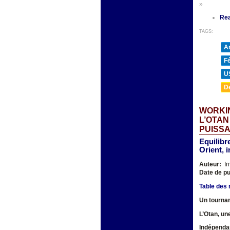
»
Re
TAGS:
A
F
U
D
WORKIN
L’OTAN
PUISSA
Equilibr
Orient, 
Auteur:
Ir
Date de pu
Table des 
Un tournan
L’Otan, un
Indépendan