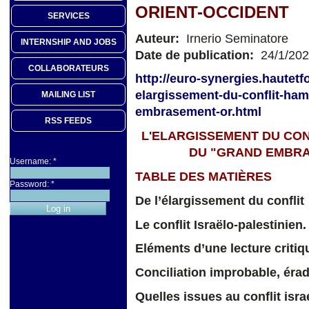
ORIENT-OCCIDENT
SERVICES
Auteur:
Irnerio Seminatore
INTERNSHIP AND JOBS
Date de publication:
24/1/20
COLLABORATEURS
http://euro-synergies.hautetf
elargissement-du-conflit-ha
MAILING LIST
embrasement-or.html
RSS FEEDS
L'ELARGISSEMENT DU CO
DU "GRAND EMBRA
Username:
*
TABLE DES MATIÈRES
Password:
*
De l’élargissement du conflit
Le conflit Israëlo-palestinie
Eléments d’une lecture critiq
Conciliation improbable, éra
Quelles issues au conflit isra