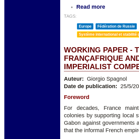
Read more
TAGS:
Europe
Fédération de Russie
Système international et stabilité 
WORKING PAPER - 
FRANÇAFRIQUE AND
IMPERIALIST COMP
Auteur:
Giorgio Spagnol
Date de publication:
25/5/2
Foreword
For decades, France mainta
colonies by supporting local
Gabon against governments ac
that the informal French empire