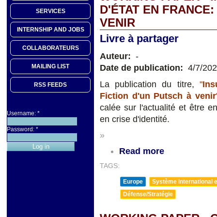
D'ÉTAT EN FRANCE:
SERVICES
VENIR
INTERNSHIP AND JOBS
Livre à partager
COLLABORATEURS
Auteur:
-
Date de publication:
4/7/20
MAILING LIST
La publication du titre,
"
Ins
RSS FEEDS
Fiction d'un Putsch à
venir
calée sur l'actualité et être 
Username:
*
en crise d'identité.
Password:
*
»
Read more
TAGS:
Europe
Système international et
Défense/Stratégie