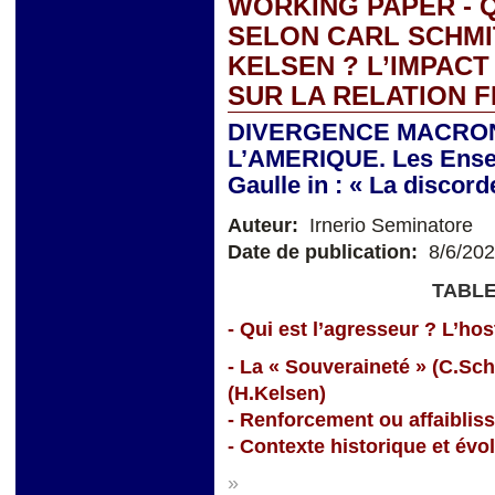
WORKING PAPER - Q
SELON CARL SCHMI
KELSEN ? L’IMPACT
SUR LA RELATION 
DIVERGENCE MACRON
L’AMERIQUE. Les Ensei
Gaulle in : « La discor
Auteur:
Irnerio Seminatore
Date de publication:
8/6/20
TABLE
- Qui est l’agresseur ? L’hosti
- La « Souveraineté » (C.Sc
(H.Kelsen)
- Renforcement ou affaiblis
- Contexte historique et évo
»