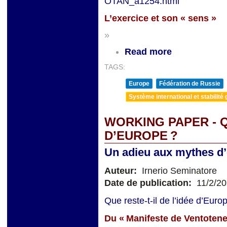
OTAN_a1254.html
L’exercice et son
«
sens »
»
Read more
TAGS:
Europe
Fédération de Russie
Système international et stabilité 
WORKING PAPER - Q
D’EUROPE ?
Un adieu aux mythes d’é
Auteur:
Irnerio Seminatore
Date de publication:
11/2/2
Que reste-t-il de l’idée d’Eur
Du « Manifeste de Ventotene 