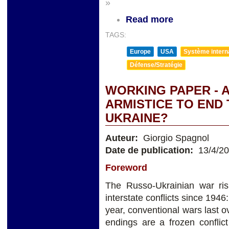
»
Read more
TAGS:
Europe
USA
Système internat
Défense/Stratégie
WORKING PAPER - 
ARMISTICE TO END 
UKRAINE?
Auteur:
Giorgio Spagnol
Date de publication:
13/4/2
Foreword
The Russo-Ukrainian war risk
interstate conflicts since 1946:
year, conventional wars last 
endings are a frozen conflict