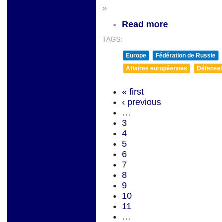
»
Read more
TAGS:
Europe
Fédération de Russie
Affaires européennes
Défense/
« first
‹ previous
…
3
4
5
6
7
8
9
10
11
…