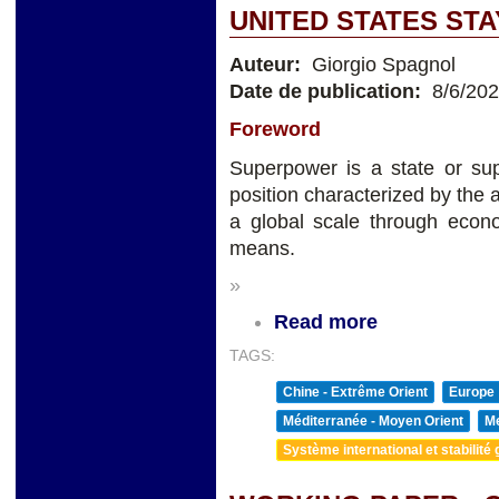
UNITED STATES ST
Auteur:
Giorgio Spagnol
Date de publication:
8/6/20
Foreword
Superpower is a state or sup
position characterized by the a
a global scale through econom
means.
»
Read more
TAGS:
Chine - Extrême Orient
Europe
Méditerranée - Moyen Orient
Me
Système international et stabilité 