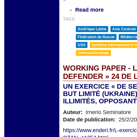
Read more
TAGS:
Amérique Latine
Asie Centrale
Fédération de Russie
Méditerra
USA
Système international et st
Défense/Stratégie
WORKING PAPER - 
DEFENDER » 24 DE 
UN EXERCICE « DE S
BUT LIMITÉ (UKRAIN
ILLIMITÉS, OPPOSAN
Auteur:
Irnerio Seminatore
Date de publication:
25/2/2
https://www.enderi.fr/L-exerci