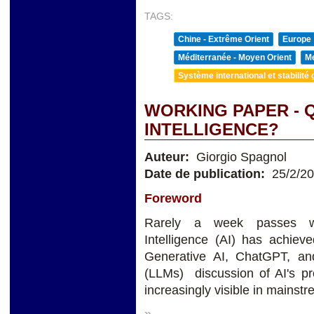
TAGS:
Chine - Extrême Orient
Europe
Méditerranée - Moyen Orient
Me
Système international et stabilité 
WORKING PAPER - Q
INTELLIGENCE?
Auteur:
Giorgio Spagnol
Date de publication:
25/2/2
Foreword
Rarely a week passes wit
Intelligence (AI) has achieve
Generative AI, ChatGPT, a
(LLMs) discussion of AI's pro
increasingly visible in mainst
»