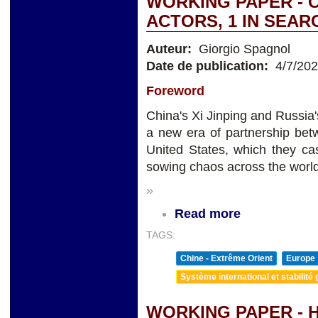
WORKING PAPER - C
ACTORS, 1 IN SEAR
Auteur:
Giorgio Spagnol
Date de publication:
4/7/20
Foreword
China's Xi Jinping and Russia
a new era of partnership bet
United States, which they c
sowing chaos across the world
»
Read more
TAGS:
Chine - Extrême Orient
Europe
Système international et stabilité 
WORKING PAPER - 