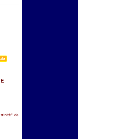
ale
NE
trinité" de