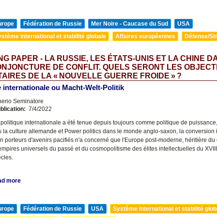
urope
Fédération de Russie
Mer Noire - Caucase du Sud
USA
stème international et stabilité globale
Affaires européennes
Défense/Str
G PAPER - LA RUSSIE, LES ÉTATS-UNIS ET LA CHINE D
NJONCTURE DE CONFLIT. QUELS SERONT LES OBJECT
TAIRES DE LA « NOUVELLE GUERRE FROIDE » ?
e internationale ou Macht-Welt-Politik
nerio Seminatore
blication:
7/4/2022
 politique internationale a été tenue depuis toujours comme politique de puissance
s la culture allemande et Power politics dans le monde anglo-saxon, la conversion 
n porteurs d'avenirs pacifiés n'a concerné que l'Europe post-moderne, héritière du 
empires universels du passé et du cosmopolitisme des élites intellectuelles du XVI
cles.
ad more
urope
Fédération de Russie
USA
Système international et stabilité glob