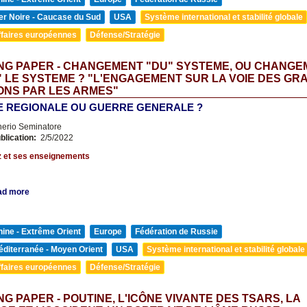
er Noire - Caucase du Sud
USA
Système international et stabilité globale
ffaires européennes
Défense/Stratégie
NG PAPER - CHANGEMENT "DU" SYSTEME, OU CHANGE
 LE SYSTEME ? "L'ENGAGEMENT SUR LA VOIE DES GR
ONS PAR LES ARMES"
 REGIONALE OU GUERRE GENERALE ?
nerio Seminatore
blication:
2/5/2022
z et ses enseignements
ad more
ine - Extrême Orient
Europe
Fédération de Russie
diterranée - Moyen Orient
USA
Système international et stabilité globale
ffaires européennes
Défense/Stratégie
G PAPER - POUTINE, L'ICÔNE VIVANTE DES TSARS, LA