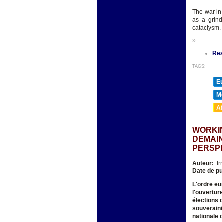
The war in
as a grind
cataclysm.
»
Re
TAGS:
E
M
A
WORKIN
DEMAIN
PERSP
Auteur:
Ir
Date de pu
L'ordre eur
l'ouverture
élections 
souveraini
nationale 