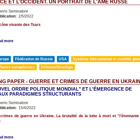
CE ET L’OCCIDENT. UN PORTRAIT DE L'ÂME RUSSE
nerio Seminatore
blication:
2/5/2022
'icône vivante des Tsars
ad more
urope
Fédération de Russie
USA
Système international et stabilité glob
ffaires européennes
Défense/Stratégie
G PAPER - GUERRE ET CRIMES DE GUERRE EN UKRAI
UVEL ORDRE POLITIQUE MONDIAL" ET L'ÉMERGENCE DE
UX PARADIGMES STRUCTURANTS
nerio Seminatore
blication:
15/4/2022
crimes de guerre en Ukraine. La brutalité de la lutte à mort et "l'étonnante 
z
ad more