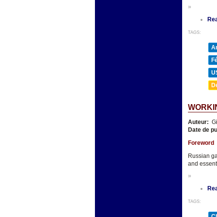
»
Re
TAGS:
A
F
U
D
WORKIN
Auteur:
Gi
Date de pu
Foreword
Russian ga
and essenti
»
Re
TAGS:
Ch