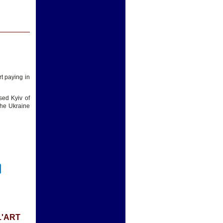
t paying in
sed Kyiv of
 the Ukraine
L'ART