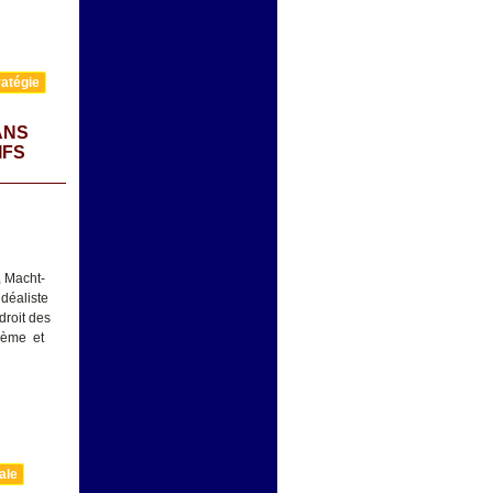
atégie
ANS
IFS
, Macht-
idéaliste
droit des
IIème et
ale