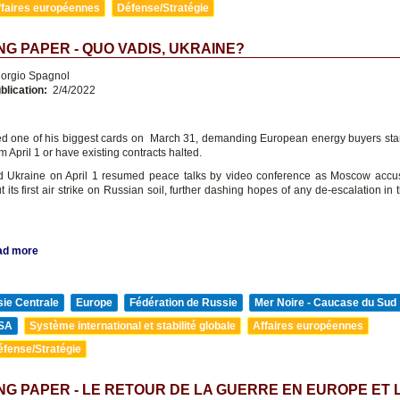
ffaires européennes
Défense/Stratégie
G PAPER - QUO VADIS, UKRAINE?
orgio Spagnol
blication:
2/4/2022
ed one of his biggest cards on March 31, demanding European energy buyers star
m April 1 or have existing contracts halted.
 Ukraine on April 1 resumed peace talks by video conference as Moscow accu
t its first air strike on Russian soil, further dashing hopes of any de-escalation in
ad more
ie Centrale
Europe
Fédération de Russie
Mer Noire - Caucase du Sud
SA
Système international et stabilité globale
Affaires européennes
éfense/Stratégie
G PAPER - LE RETOUR DE LA GUERRE EN EUROPE ET 