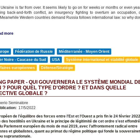
 Ukraine is far from over. It seems likely to go on for weeks or months or even yea
ing back-and-forth conflict, an insurgency fighting to overturn an occupation, 
 Meanwhile Western countries demand Russia follows international law: so why don
ad more
urope
Fédération de Russie
Méditerranée - Moyen Orient
er Noire - Caucase du Sud
USA
Système international et stabilité globale
ffaires européennes
Défense/Stratégie
G PAPER - QUI GOUVERNERA LE SYSTÈME MONDIAL D
 ? POUR QUEL TYPE D'ORDRE ? ET DANS QUELLE
ECTIVE GLOBALE ?
nerio Seminatore
blication:
17/5/2022
opéen de l'équilibre des forces entre l'Est et l'Ouest a pris fin le 24 février 202
 des hostilités en Ukraine et le principe de légitimité de cet ordre s'est effondr
du Parlement européen du mois de mai 2019, avec l'affrontement radical entre
stes et globalistes, quant au primat du régime politique qui fonde la souveraineté
ou supranationale.