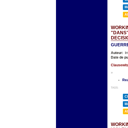
M
A
WORKI
"DANS"
DECISI
GUERRE
Auteur:
Ir
Date de pu
Clausewit
»
Re
TAGS:
Ch
Mé
A
WORKIN