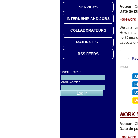
Auteur:
Gi
SERVICES
Date de pu
INTERNSHIP AND JOBS
Foreword
We are livi
COLLABORATEURS
How much e
by China’s
MAILING LIST
aspects of
»
RSS FEEDS
Re
TAGS:
Username:
*
A
Password:
*
F
U
D
WORKIN
Auteur:
Gi
Date de pu
Foreword