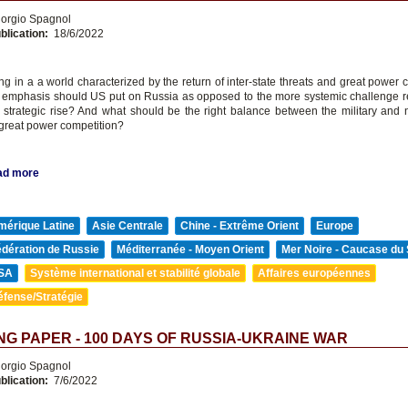
orgio Spagnol
blication:
18/6/2022
ng in a a world characterized by the return of inter-state threats and great power 
mphasis should US put on Russia as opposed to the more systemic challenge 
 strategic rise? And what should be the right balance between the military and n
 great power competition?
ad more
mérique Latine
Asie Centrale
Chine - Extrême Orient
Europe
édération de Russie
Méditerranée - Moyen Orient
Mer Noire - Caucase du
SA
Système international et stabilité globale
Affaires européennes
éfense/Stratégie
G PAPER - 100 DAYS OF RUSSIA-UKRAINE WAR
orgio Spagnol
blication:
7/6/2022