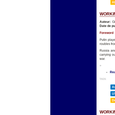
A
WORKIN
Auteur:
Gi
Date de pu
Foreword
Putin play
roubles fro
Russia and
carrying ou
war.
»
Re
TAGS:
As
U
D
WORKIN