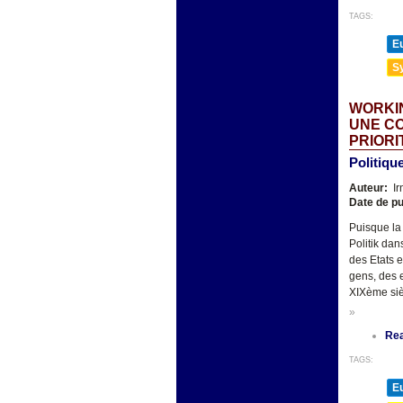
TAGS:
E
Sy
WORKIN
UNE CO
PRIORI
Politiqu
Auteur:
Ir
Date de pu
Puisque la
Politik dan
des Etats e
gens, des 
XIXème siè
»
Re
TAGS:
E