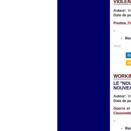
VIOLEN
Auteur:
Ir
Date de pu
Poutine, l
»
Re
TAGS:
E
A
WORKIN
LE "NO
NOUVEA
Auteur:
Ir
Date de pu
Guerre et 
Clausewit
»
Re