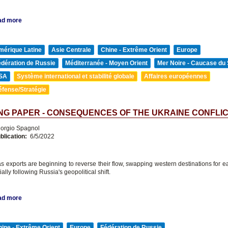
ad more
mérique Latine
Asie Centrale
Chine - Extrême Orient
Europe
édération de Russie
Méditerranée - Moyen Orient
Mer Noire - Caucase du
SA
Système international et stabilité globale
Affaires européennes
éfense/Stratégie
G PAPER - CONSEQUENCES OF THE UKRAINE CONFLI
orgio Spagnol
blication:
6/5/2022
s exports are beginning to reverse their flow, swapping western destinations for e
ally following Russia's geopolitical shift.
ad more
ine - Extrême Orient
Europe
Fédération de Russie