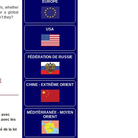
EUROPE
rs, whether
or a global
’t they?
USA
FÉDÉRATION DE RUSSIE
E
CHINE - EXTRÊME ORIENT
MÉDITÉRRANÉE - MOYEN
2 avec
ORIENT
é avec les
 de la loi