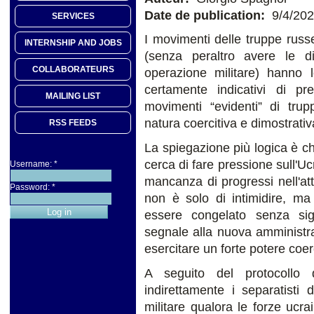
Date de publication:
9/4/20
SERVICES
I movimenti delle truppe russ
INTERNSHIP AND JOBS
(senza peraltro avere le 
COLLABORATEURS
operazione militare) hanno
certamente indicativi di pr
MAILING LIST
movimenti “evidenti” di tru
natura coercitiva e dimostrativ
RSS FEEDS
La spiegazione più logica è che
cerca di fare pressione sull'Uc
Username:
*
mancanza di progressi nell'att
Password:
*
non è solo di intimidire, ma
essere congelato senza signi
segnale alla nuova amministr
esercitare un forte potere coerc
A seguito del protocollo 
indirettamente i separatisti
militare qualora le forze ucra