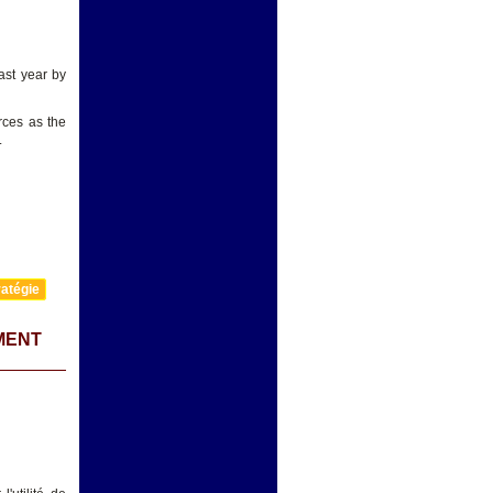
last year by
rces as the
.
atégie
MENT