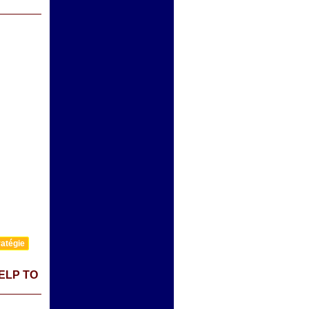
atégie
ELP TO