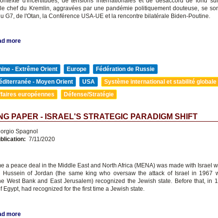
ntexte d'incertitudes, de tensions internationales et de désaccord de fond sur l
 le chef du Kremlin, aggravées par une pandémie politiquement douteuse, se son
 G7, de l'Otan, la Conférence USA-UE et la rencontre bilatérale Biden-Poutine.
ad more
ine - Extrême Orient
Europe
Fédération de Russie
diterranée - Moyen Orient
USA
Système international et stabilité globale
ffaires européennes
Défense/Stratégie
G PAPER - ISRAEL'S STRATEGIC PARADIGM SHIFT
orgio Spagnol
blication:
7/11/2020
ime a peace deal in the Middle East and North Africa (MENA) was made with Israel w
Hussein of Jordan (the same king who oversaw the attack of Israel in 1967 
he West Bank and East Jerusalem) recognized the Jewish state. Before that, in 
f Egypt, had recognized for the first time a Jewish state.
ad more