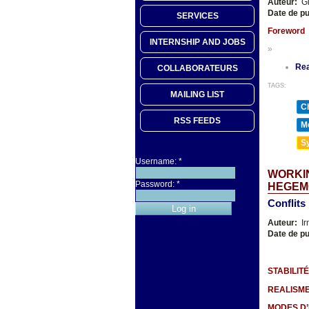
Auteur:
Gi
Date de pu
SERVICES
Foreword
INTERNSHIP AND JOBS
»
Re
COLLABORATEURS
TAGS:
MAILING LIST
Ch
RSS FEEDS
Mé
Sy
Username:
*
WORKIN
Password:
*
HEGEM
Conflits
Auteur:
Ir
Date de pu
STABILIT
REALISME
MODES D’