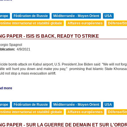
urope
Fédération de Russie
Méditerranée - Moyen Orient
USA
stème international et stabilité globale
Affaires européennes
Défense/Str
G PAPER - ISIS IS BACK, READY TO STRIKE
orgio Spagnol
blication:
4/9/2021
uicide bomb attack on Kabul airport, U.S. President Joe Biden said "We will not forg
. We will hunt you down and make you pay," promising that Islamic State Khorasan
ld not stop a mass evacuation airlift.
ad more
urope
Fédération de Russie
Méditerranée - Moyen Orient
USA
stème international et stabilité globale
Affaires européennes
Défense/Str
G PAPER - SUR LA GUERRE DE DEMAIN ET SUR L'ORD