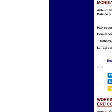
MONDI
Auteur:
Ir
Date de pu
Paix et gu
Gouverner
T. Hobbes,
La "Loi co
»
Re
TAGS:
Ch
Mé
Sy
WORKIN
END C
Auteur:
Gi