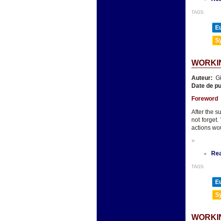
TAGS:
E
Sy
WORKIN
Auteur:
Gi
Date de pu
Foreword
After the s
not forget
actions wou
»
Re
TAGS:
E
Sy
WORKIN