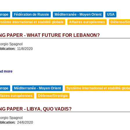
urope
Fédération de Russie
Méditerranée - Moyen Orient
USA
stème international et stabilité globale
Affaires européennes
Défense/Str
NG PAPER - WHAT FUTURE FOR LEBANON?
orgio Spagnol
blication:
11/8/2020
ad more
urope
Méditerranée - Moyen Orient
Système international et stabilité glob
ffaires européennes
Défense/Stratégie
G PAPER - LIBYA, QUO VADIS?
orgio Spagnol
blication:
24/6/2020