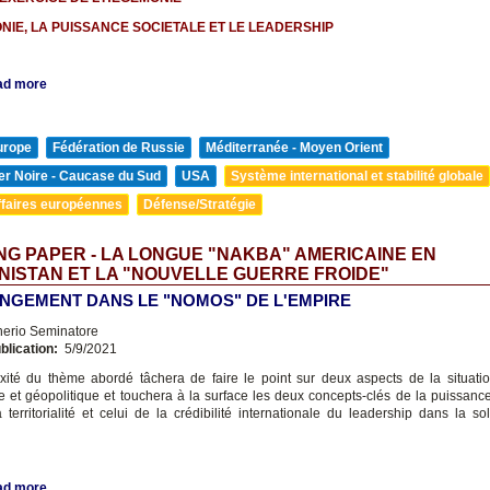
NIE, LA PUISSANCE SOCIETALE ET LE LEADERSHIP
ad more
urope
Fédération de Russie
Méditerranée - Moyen Orient
er Noire - Caucase du Sud
USA
Système international et stabilité globale
ffaires européennes
Défense/Stratégie
G PAPER - LA LONGUE "NAKBA" AMERICAINE EN
ISTAN ET LA "NOUVELLE GUERRE FROIDE"
NGEMENT DANS LE "NOMOS" DE L'EMPIRE
nerio Seminatore
blication:
5/9/2021
ité du thème abordé tâchera de faire le point sur deux aspects de la situati
e et géopolitique et touchera à la surface les deux concepts-clés de la puissance
 territorialité et celui de la crédibilité internationale du leadership dans la so
ad more