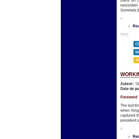
Dans un co
rencontrer
Sommets du
»
Re
TAGS:
Ch
Mé
A
WORKIN
Auteur:
Gi
Date de pu
Foreword
The last t
when King 
captured t
president o
»
Re