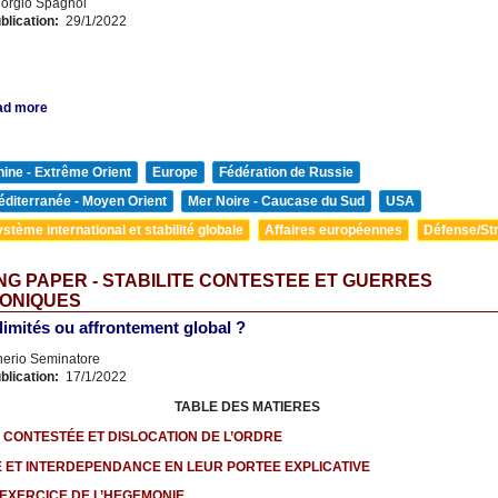
orgio Spagnol
blication:
29/1/2022
ad more
ine - Extrême Orient
Europe
Fédération de Russie
diterranée - Moyen Orient
Mer Noire - Caucase du Sud
USA
stème international et stabilité globale
Affaires européennes
Défense/Str
G PAPER - STABILITE CONTESTEE ET GUERRES
ONIQUES
 limités ou affrontement global ?
nerio Seminatore
blication:
17/1/2022
TABLE DES MATIERES
É CONTESTÉE ET DISLOCATION DE L’ORDRE
 ET INTERDEPENDANCE EN LEUR PORTEE EXPLICATIVE
EXERCICE DE L’HEGEMONIE