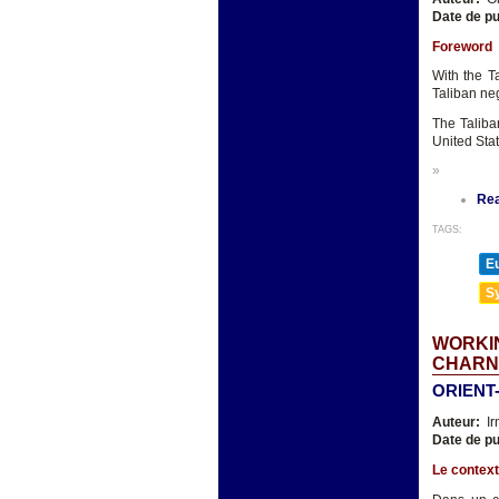
Date de pu
Foreword
With the Ta
Taliban neg
The Taliba
United Stat
»
Re
TAGS:
E
Sy
WORKIN
CHARNI
ORIENT
Auteur:
Ir
Date de pu
Le context