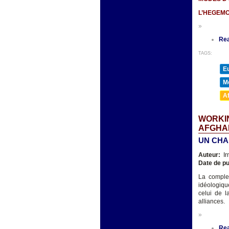
L’HEGEMO
»
Re
TAGS:
E
M
A
WORKIN
AFGHAN
UN CHA
Auteur:
Ir
Date de pu
La complex
idéologiqu
celui de la
alliances.
»
Re