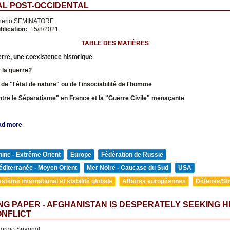
AL POST-OCCIDENTAL
nerio SEMINATORE
blication:
15/8/2021
TABLE DES MATIÈRES
erre, une coexistence historique
 la guerre?
 de "l'état de nature" ou de l'insociabilité de l'homme
ntre le Séparatisme" en France et la "Guerre Civile" menaçante
ad more
ine - Extrême Orient
Europe
Fédération de Russie
diterranée - Moyen Orient
Mer Noire - Caucase du Sud
USA
stème international et stabilité globale
Affaires européennes
Défense/Str
G PAPER - AFGHANISTAN IS DESPERATELY SEEKING H
ONFLICT
orgio Spagnol