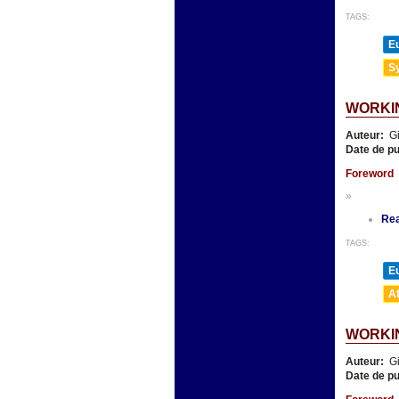
TAGS:
E
Sy
WORKI
Auteur:
Gi
Date de pu
Foreword
»
Re
TAGS:
E
A
WORKIN
Auteur:
Gi
Date de pu