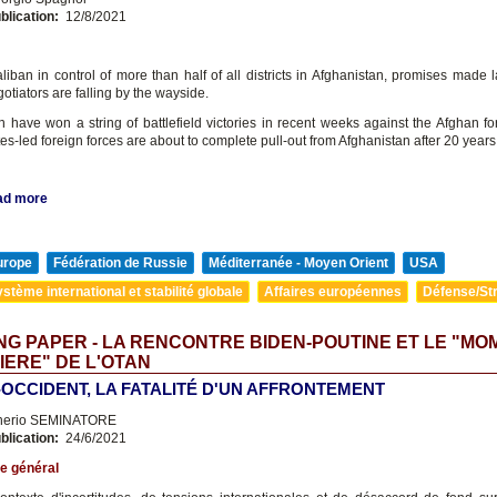
blication:
12/8/2021
liban in control of more than half of all districts in Afghanistan, promises made 
otiators are falling by the wayside.
n have won a string of battlefield victories in recent weeks against the Afghan fo
es-led foreign forces are about to complete pull-out from Afghanistan after 20 years
ad more
urope
Fédération de Russie
Méditerranée - Moyen Orient
USA
stème international et stabilité globale
Affaires européennes
Défense/Str
G PAPER - LA RENCONTRE BIDEN-POUTINE ET LE "MO
ERE" DE L'OTAN
-OCCIDENT, LA FATALITÉ D'UN AFFRONTEMENT
nerio SEMINATORE
blication:
24/6/2021
e général