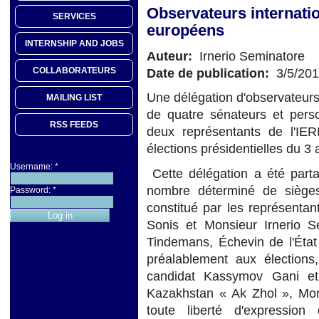
Observateurs internati
SERVICES
européens
INTERNSHIP AND JOBS
Auteur:
Irnerio Seminatore
COLLABORATEURS
Date de publication:
3/5/20
Une délégation d'observateur
MAILING LIST
de quatre sénateurs et perso
RSS FEEDS
deux représentants de l'IE
élections présidentielles du 3 a
Username:
*
Cette délégation a été par
nombre déterminé de sièges
Password:
*
constitué par les représenta
Sonis et Monsieur Irnerio 
Tindemans, Échevin de l'État
préalablement aux élections,
candidat Kassymov Gani et
Kazakhstan « Ak Zhol », Mon
toute liberté d'expression