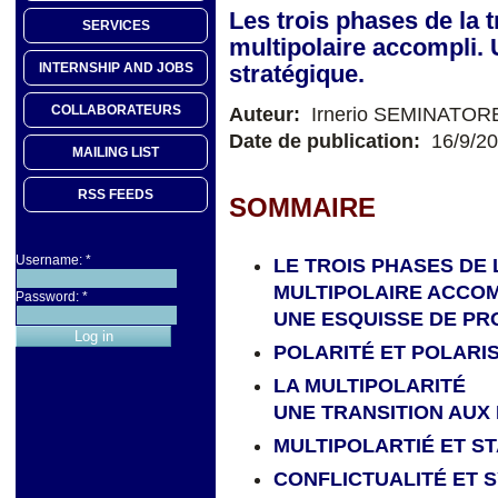
Les trois phases de la 
SERVICES
multipolaire accompli.
stratégique.
INTERNSHIP AND JOBS
COLLABORATEURS
Auteur:
Irnerio SEMINATOR
Date de publication:
16/9/2
MAILING LIST
RSS FEEDS
SOMMAIRE
Username:
*
LE TROIS PHASES DE
MULTIPOLAIRE ACCOM
Password:
*
UNE ESQUISSE DE PR
POLARITÉ ET POLARI
LA MULTIPOLARITÉ
UNE TRANSITION AUX
MULTIPOLARTIÉ ET ST
CONFLICTUALITÉ ET 