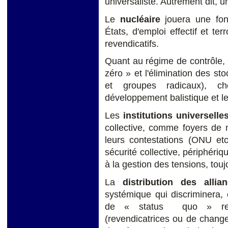
universaliste. Autrement dit, u
Le
nucléaire
jouera une fonc
États, d'emploi effectif et te
revendicatifs.
Quant au régime de contrôle, l
zéro » et l'élimination des st
et groupes radicaux), cho
développement balistique et l
Les
institutions universelles
collective, comme foyers de 
leurs contestations (ONU et
sécurité collective, périphériq
à la gestion des tensions, touj
La
distribution des allia
systémique qui discriminera,
de « status quo » rel
(revendicatrices ou de chang