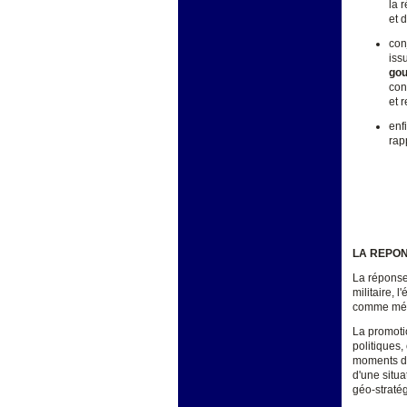
la 
et 
con
iss
gou
con
et 
enf
rap
LA REPON
La réponse
militaire, 
comme méla
La promoti
politiques,
moments de
d'une situa
géo-stratég