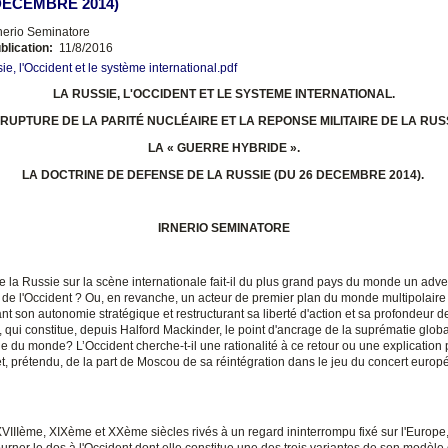
DECEMBRE 2014)
nerio Seminatore
blication:
11/8/2016
ie, l'Occident et le système international.pdf
LA RUSSIE, L'OCCIDENT ET LE SYSTEME INTERNATIONAL.
 RUPTURE DE LA PARITÉ NUCLÉAIRE ET LA REPONSE MILITAIRE DE LA RUSS
LA « GUERRE HYBRIDE ».
LA DOCTRINE DE DEFENSE DE LA RUSSIE (DU 26 DECEMBRE 2014).
IRNERIO SEMINATORE
e la Russie sur la scène internationale fait-il du plus grand pays du monde un adve
de l'Occident ? Ou, en revanche, un acteur de premier plan du monde multipolaire
t son autonomie stratégique et restructurant sa liberté d'action et sa profondeur d
 qui constitue, depuis Halford Mackinder, le point d'ancrage de la suprématie global
e du monde? L’Occident cherche-t-il une rationalité à ce retour ou une explication 
et, prétendu, de la part de Moscou de sa réintégration dans le jeu du concert europ
XVIIIème, XIXème et XXème siècles rivés à un regard ininterrompu fixé sur l'Europe
ourner le dos à l'Occident dont elle constitue une des trois variantes de son modèle