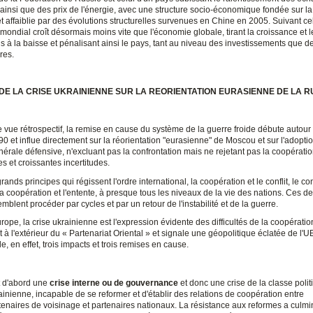
ainsi que des prix de l'énergie, avec une structure socio-économique fondée sur la
et affaiblie par des évolutions structurelles survenues en Chine en 2005. Suivant cell
ndial croît désormais moins vite que l'économie globale, tirant la croissance et l
s à la baisse et pénalisant ainsi le pays, tant au niveau des investissements que 
res.
 DE LA CRISE UKRAINIENNE SUR LA REORIENTATION EURASIENNE DE LA R
 vue rétrospectif, la remise en cause du système de la guerre froide débute autour
 et influe directement sur la réorientation "eurasienne" de Moscou et sur l'adopti
érale défensive, n'excluant pas la confrontation mais ne rejetant pas la coopérati
s et croissantes incertitudes.
ands principes qui régissent l'ordre international, la coopération et le conflit, le conf
la coopération et l'entente, à presque tous les niveaux de la vie des nations. Ces d
mblent procéder par cycles et par un retour de l'instabilité et de la guerre.
rope, la crise ukrainienne est l'expression évidente des difficultés de la coopératio
 et à l'extérieur du « Partenariat Oriental » et signale une géopolitique éclatée de l'U
e, en effet, trois impacts et trois remises en cause.
t d'abord une
crise interne ou de gouvernance
et donc une crise de la classe polit
ainienne, incapable de se reformer et d'établir des relations de coopération entre
tenaires de voisinage et partenaires nationaux. La résistance aux reformes a culm