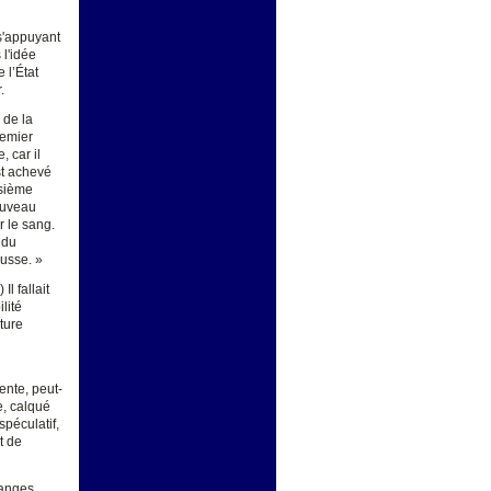
s'appuyant
 l'idée
 l’État
.
 de la
remier
 car il
st achevé
isième
nouveau
r le sang.
 du
usse. »
l fallait
lité
ature
ente, peut-
e, calqué
spéculatif,
t de
hanges