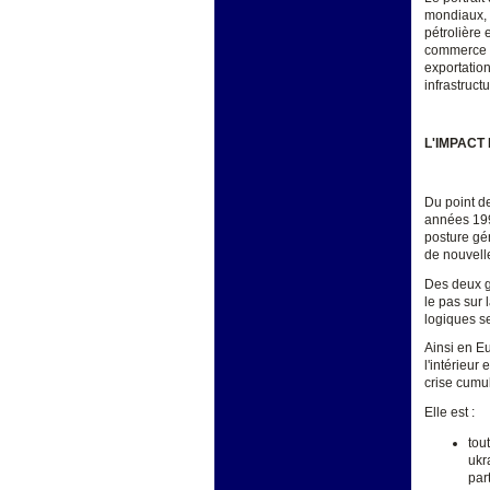
mondiaux, 
pétrolière 
commerce mo
exportation
infrastructu
L'IMPACT
Du point de
années 1990
posture gén
de nouvelle
Des deux gr
le pas sur 
logiques se
Ainsi en Eu
l'intérieur
crise cumul
Elle est :
tou
ukr
par