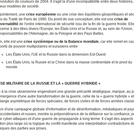
révolution de couleurs de 2004. Il s'agit là d'une incompatibilité entre deux histoires
deux modèles de société.
jointement, une
crise européenne
ou une crise des équilibres géopolitiques et séc
us du Traité de Paris de 1990. Du point de vue conceptuel, elle est une
crise de
vernabilité
de l'ordre international de sécurité issu de la fin de la guerre froide. Ell
cerne à des titres divers l'Europe, les États-Unis et la Russie et, au sein de l'Union, 
responsabilités de l'Allemagne, de la Pologne et des Pays Baltes.
in, elle est une
crise systémique ou de la Balance mondiale
, car elle remet en ca
ports de pouvoir multipolaires et eurasiens entre
Les États-Unis, l'UE et la Russie dans la dimension Est-Ouest
Les États-Unis, la Russie et la Chine dans la masse continentale et le pivot du
monde.
SE MILITAIRE DE LA RUSSIE ET LA « GUERRE HYBRIDE »
 à la crise ukrainienne engendrant une grande précarité stratégique, marque, au p
l'émergence d'une autre transformation de la guerre, celle de la « guerre hybride » et
nge asymétrique de forces spéciales, de forces civiles et de forces armées class
on d'une campagne globale d'information et de désinformation, médiatiques et psy
 occidentales et russes, montre la prépondérance de la défiance sur la confiance, 
 cyber-attaques et d'une guerre de propagande à long terme. Il s'agit des aspects 
tion plus large où la logique du conflit manifeste une interprétation contradictoire d
iques des parties aux prises.