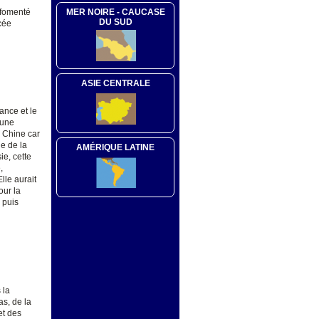
MER NOIRE - CAUCASE
 fomenté
DU SUD
cée
ASIE CENTRALE
ance et le
 une
a Chine car
ue de la
AMÉRIQUE LATINE
ie, cette
,
lle aurait
our la
 puis
 la
as, de la
et des