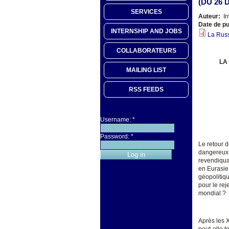
(DU 26 
SERVICES
Auteur:
Ir
Date de pu
INTERNSHIP AND JOBS
La Russ
COLLABORATEURS
LA
MAILING LIST
RSS FEEDS
Username:
*
Password:
*
Le retour d
dangereux 
revendiquan
en Eurasie,
géopolitiqu
pour le rej
mondial ?
Après les 
peut-elle t