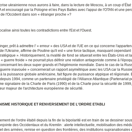
 crise ukrainienne nous aurons à faire, dans la lecture de Moscou, à un coup d’État
A et encouragé par la Pologne et les Pays Baltes avec l'appui de l'OTAN et une per
 de l'Occident dans son « étranger proche »?
ocalise ainsi toutes les contradictions entre l'Est et l'Ouest.
nger, prêt à admettre l' « erreur » des USA et de l'UE en ce qui concerne l'apparten
r de l'Ukraine, affirme de Poutine qu'il est « une force tactique, masquant cependant
tratégique ». Historiquement, la rivalité de fond se situerait entre les États-Unis et l
 « guerre froide » ne pourrait plus définir une relation antagoniste comme à l'époq
, concernant les deux super grands et l'hégémonie mondiale. Dans le cas de la Russ
 guerre inavouée » concernerait un rapport asymétrique avec les USA car la Russie
à la puissance globale américaine, fait figure de puissance atypique et régionale. E
, depuis 1994, comme un partenaire privilégié de l'Alliance Atlantique (Partenariat p
e signataire de la Charte de Paris (1990) et de la Charte pour la sécurité de 1999,
ur majeur de l'architecture européenne de sécurité.
NISME HISTORIQUE ET RENVERSEMENT DE L'ORDRE ETABLI
ment de l'ordre établi depuis la fin de la bipolarité est en train de se dessiner sous
njointe des Occidentaux et du Kremlin : alerte intellectuelle, mobilisation des médi
et des armées, remise en question des frontières, des institutions supranationales 