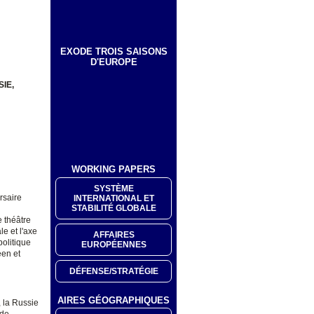
EXODE TROIS SAISONS
D'EUROPE
IE,
WORKING PAPERS
SYSTÈME
rsaire
INTERNATIONAL ET
STABILITÉ GLOBALE
e théâtre
e et l'axe
AFFAIRES
politique
EUROPÉENNES
éen et
DÉFENSE/STRATÉGIE
AIRES GÉOGRAPHIQUES
, la Russie
 de