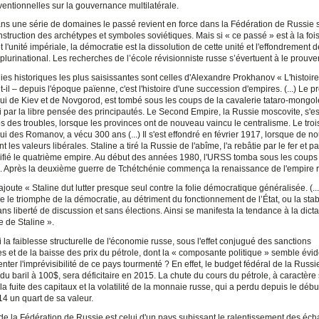
ventionnelles sur la gouvernance multilatérale.
dans une série de domaines le passé revient en force dans la Fédération de Russie 
nstruction des archétypes et symboles soviétiques. Mais si « ce passé » est à la fois
t l'unité impériale, la démocratie est la dissolution de cette unité et l'effondrement de
 plurinational. Les recherches de l’école révisionniste russe s’évertuent à le prouver
es historiques les plus saisissantes sont celles d'Alexandre Prokhanov « L'histoire
t-il – depuis l'époque païenne, c'est l'histoire d'une succession d'empires. (...) Le p
ui de Kiev et de Novgorod, est tombé sous les coups de la cavalerie tataro-mongole,
bli par la libre pensée des principautés. Le Second Empire, la Russie moscovite, s'e
s des troubles, lorsque les provinces ont de nouveau vaincu le centralisme. Le tro
ui des Romanov, a vécu 300 ans (...) Il s'est effondré en février 1917, lorsque de 
t les valeurs libérales. Staline a tiré la Russie de l'abîme, l'a rebâtie par le fer et pa
édifié le quatrième empire. Au début des années 1980, l'URSS tomba sous les coups
e. Après la deuxième guerre de Tchétchénie commença la renaissance de l'empire r
joute « Staline dut lutter presque seul contre la folie démocratique généralisée. (...) I
re le triomphe de la démocratie, au détriment du fonctionnement de l’État, ou la stabi
ans liberté de discussion et sans élections. Ainsi se manifesta la tendance à la dict
 de Staline ».
 la faiblesse structurelle de l'économie russe, sous l'effet conjugué des sanctions
s et de la baisse des prix du pétrole, dont la « composante politique » semble évid
nter l'imprévisibilité de ce pays tourmenté ? En effet, le budget fédéral de la Russi
 du baril à 100$, sera déficitaire en 2015. La chute du cours du pétrole, à caractère 
la fuite des capitaux et la volatilité de la monnaie russe, qui a perdu depuis le débu
14 un quart de sa valeur.
 de la Fédération de Russie est celui d'un pays subissant le ralentissement des éc