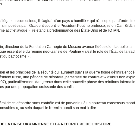
 ?
llégations contestées, il s'agirait d'un pays « humilié » qui n'accepte pas l'ordre in
urs imposées par l'Occident et dont le Président Poutine professe, selon Carl Bildt, 
me actif et avoué », rejetant la prédominance des États-Unis et de l'OTAN.
nin, directeur de la Fondation Carnegie de Moscou avance l'idée selon laquelle la
ique essentielle du régime néo-tsariste de Poutine « c'est le rôle de l’État, de la trad
t du patriotisme ».
ion et les principes de la sécurité qui auraient suivis la guerre froide définiraient d
résident russe, une période de désordre, parsemée de conflits et « d'obus non expl
07), particulièrement dangereux dans cette nouvelle phase des relations internati
es par une propagation croissante des conflits.
éral de ce désordre sans contrôle est de parvenir « à un nouveau consensus mond
onsables », au sein duquel le Kremlin aurait son mot à dire.
 DE LA CRISE UKRAINIENNE ET LA REECRITURE DE L'HISTOIRE