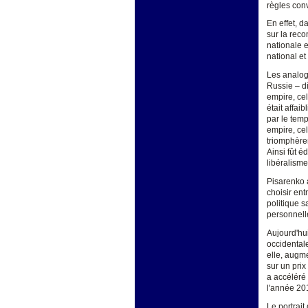
règles con
En effet, 
sur la reco
nationale e
national et
Les analogi
Russie – di
empire, cel
était affai
par le temp
empire, cel
triomphèren
Ainsi fût 
libéralism
Pisarenko a
choisir ent
politique s
personnelle
Aujourd'hui
occidentale
elle, augme
sur un prix
a accéléré 
l'année 20
Le portrait