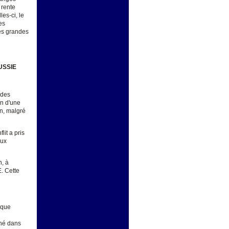
 rente
es-ci, le
es
des grandes
USSIE
 des
on d'une
on, malgré
lit a pris
eux
n, à
E. Cette
ique
iné dans