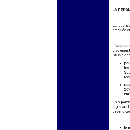
LA REPON
La réponse 
articulée e
-
l'aspect 
pivotement
Russie dont
pou
les
Séb
Moy
pou
20%
chi
En réponse
régissant l
devenu ca
la 