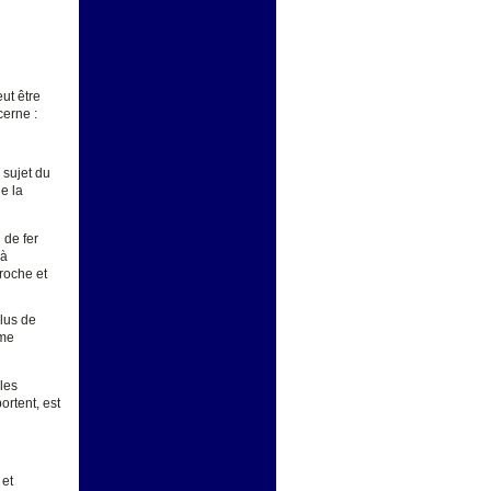
ut être
cerne :
 sujet du
e la
 de fer
 à
roche et
plus de
sme
les
ortent, est
 et