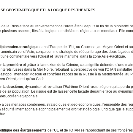
SE GEOSTRATEGIQUE ET LA LOGIQUE DES THEATRES
de la Russie face au renversement de l'ordre établi depuis la fin de la bipolarité pe
n plusieurs aspects, liés à la logique des théâtres, régionaux et mondiaux. Elle con
diplomatico-stratégique
dans l'Europe de l'Est, au Caucase, au Moyen Orient et au
 américain vers l'Asie, conçu comme stratégie de rééquilibrage des deux façades d
 une continentale vers l'Ouest et l'autre maritime, dans la zone Asie-Pacifique.
r la première
et grâce à l'annexion de la Crimée, cela signifie défendre d'une main
 intérêts russes dans la Mer Noire, refoulant la perspective de voir l'OTAN s'installer
astopol, menacer Moscou et contrôler l'accès de la Russie à la Méditerranée, au P
en Orient, ainsi qu'au Golfe.
r la deuxième
, dynamiser et revitaliser l'Extrême Orient russe, région qui a perdu 
 de sa population. Le risque est de laisser cette façade dégarnie face au dynami
nois, coréen et japonais.
 à ces menaces combinées, stratégiques et géo-économiques, l'ensemble des règ
a sécurité internationale et principalement le droit et l'idéologie juridique qui le supp
duc.
politique des élargissements
de l'UE et de l'OTAN se rapprochant de ses frontières