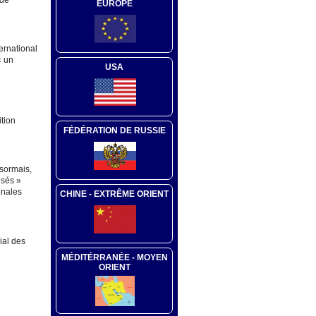
EUROPE
ternational
« un
USA
ition
FÉDÉRATION DE RUSSIE
ésormais,
osés »
onales
CHINE - EXTRÊME ORIENT
ial des
MÉDITÉRRANÉE - MOYEN
ORIENT