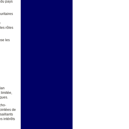
, du pays
uritaires
e
les rôles
use les
lan
 limitée,
iques.
cho-
pointées de
saillants
es intérêts