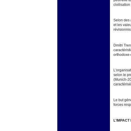
civilisation
Selon des a
et les vale
révisionnis
Dmitri Tre
caractérist
orthodoxe e
L'organisat
selon le p
(Munich-20
caractérisé
Le but gén
forces resp
L'IMPACT