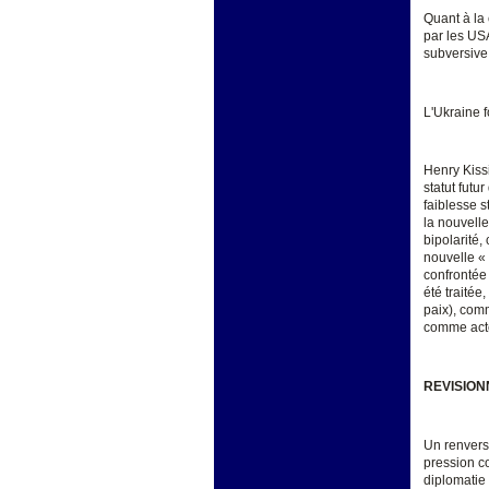
Quant à la
par les US
subversive
L'Ukraine f
Henry Kissi
statut futu
faiblesse s
la nouvelle
bipolarité
nouvelle «
confrontée 
été traitée
paix), comm
comme acte
REVISION
Un renverse
pression co
diplomatie 