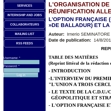
L'ORGANISATION DE
SERVICES
RÉUNIFICATION AL
INTERNSHIP AND JOBS
L'OPTION FRANÇAISE 
»DE BALLADUR) ET LA
COLLABORATEURS
Auteur:
Irnerio SEMINATORE
MAILING LIST
Date de publication:
14/8/20
RSS FEEDS
REP
TABLE DES MATIÈRES
Username:
*
(Reprint littéral de la rédaction
Password:
*
INTRODUCTION
-
-
L'INTERVIEW DU PREMI
"L'UNION A TROIS CERCLES
-
LE TEXTE DE LA C.D.U./
GÉOPOLITIQUE ET STRA
- L'OPTION FRANÇAISE E