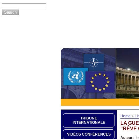
Home
»
Li
TRIBUNE
LA GUE
INTERNATIONALE
"RÊVE 
VIDÉOS CONFÉRENCES
Auteur:
Ir