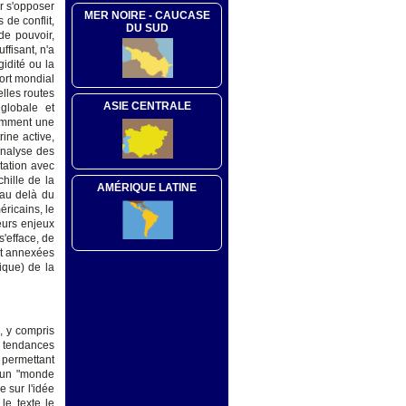
r s'opposer
MER NOIRE - CAUCASE
 de conflit,
DU SUD
de pouvoir,
ffisant, n'a
gidité ou la
port mondial
elles routes
ASIE CENTRALE
globale et
 comment une
rine active,
analyse des
tation avec
hille de la
AMÉRIQUE LATINE
 au delà du
éricains, le
eurs enjeux
 s'efface, de
 et annexées
ique) de la
e, y compris
s tendances
 permettant
d'un "monde
 sur l'idée
le texte le