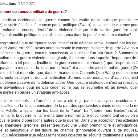
blication:
14/2/2021
ement du concept
militaire de guerre?
 tradition occidentale la guerre comme "poursuite de la politique par d'aut
), associe à la finalité, conçue par la politique (Zweck), des actes de violence po
re volonté, le concept décisif de la violence étatique et de l'action guerrière sont-
à la rationalité politique du conflit belliqueux dans la pensée militaire chinoise?
ncept stratégique de "guerre sans limites" et de défense active, élaboré par les de
ao et Wang en 1999, avons nous surmonté le concept militaire de guerre? Avons 
 même de la guerre, comme soumission violente de l'un par l'autre? Sommes n
isation de la guerre violente et sanglante, à une ère dans laquelle l'importance de 
nfluence à tel point la finalité de la guerre comme lutte (kampf) que l'esprit, dress
parvient à remplacer la force par la "ruse" et à atteindre ainsi le but de guerre (
ment il faut répondre que, dans le manuel des Colonels Qiao-Wang nous somme
la méta-stratégie et donc à l'utilisation d'armes et de modalités d'action qui dis
la défense passive de la défense active. Une posture stratégique n'est au niveau g
e asymétrique pour ne pas céder et ne pas se soumettre et, au niveau opéra
de mettre en œuvre un stratégie anti-accès.
es deux colonels de l'armée de l'air a été reçu par les analystes occidenta
 failles de la force américaine de la part des spécialistes chinois et comme la r
 d' Achille, à traiter par les biais de la "ruse". La "guerre hors limites" inclu
unitaire, la guerre militaire et la guerre non-militaire et comprend tout ce qu’on 
ous le terme d’opérations autres que la guerre. Dans une acception très extensive
, financière, terroriste, présentées avec une vision prémonitoire et anticipatrice
que et médiatique y fait figure de champs d'innovation ouvrant à de nouveau
, qui nécessitent d'un dépassement des objectifs de sécurité traditionnels. Dans c