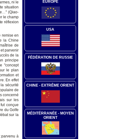
EUROPE
armes, ni le
te situation
ide…" (Qiao-
er le champ
te réflexion
USA
e remise en
de la Chine
maîtrise de
et parvenir
uccès de la
FÉDÉRATION DE RUSSIE
un principe
le "concept
sur le plan
formation et
re. En effet
la sécurité
CHINE - EXTRÊME ORIENT
opulaire de
as concerné
ais sur les
 fut conçue
re du Golfe
MÉDITÉRRANÉE - MOYEN
débat sur la
ORIENT
st parvenu à