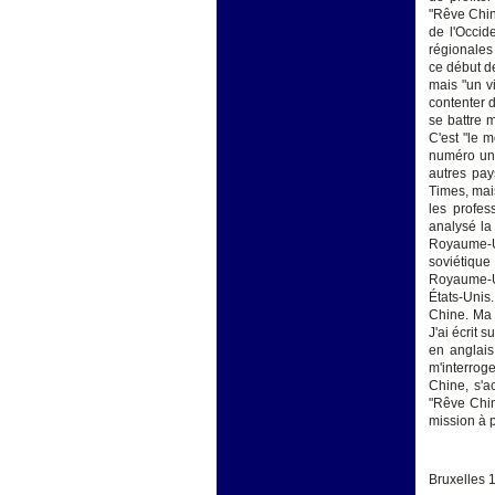
"Rêve Chin
de l'Occid
régionales
ce début d
mais "un v
contenter d
se battre 
C'est "le 
numéro un 
autres pay
Times, mai
les profe
analysé la
Royaume-Un
soviétiqu
Royaume-Un
États-Unis
Chine. Ma 
J'ai écrit 
en anglais
m'interrog
Chine, s'a
"Rêve Chin
mission à p
Bruxelles 1