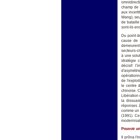
omnidirecti
champ de ba
aux incerti
Wang), seu
de bataille
sont-ils en
Du point d
cause de l
demeurent,
secteurs-c
à une solu
stratégie 
décisif:
l’i
d'asymétri
opérationne
de l'exploi
le centre 
chinoise. 
Libération
la dissuas
réponses à
comme un m
(1991). Ce 
modernisat
Pouvoir un
Il prôna l'