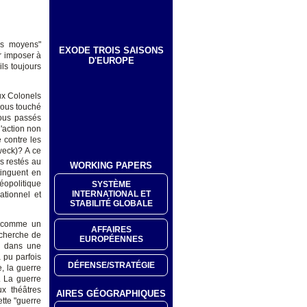
res moyens"
EXODE TROIS SAISONS
ur imposer à
D'EUROPE
ils toujours
ux Colonels
nous touché
ous passés
l'action non
é contre les
Zweck)? A ce
s restés au
WORKING PAPERS
tinguent en
éopolitique
SYSTÈME
INTERNATIONAL ET
tionnel et
STABILITÉ GLOBALE
ux comme un
AFFAIRES
echerche de
EUROPÉENNES
t, dans une
a pu parfois
DÉFENSE/STRATÉGIE
, la guerre
. La guerre
x théâtres
AIRES GÉOGRAPHIQUES
ette "guerre