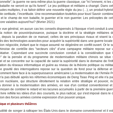
onnelle", la guerre ne sera même plus la guerre classique, car "ni l’ennemi, ni les 
taille ne seront ce qu’ils furent". Le jeu politique et militaire a changé. Dans cet
tudes multiples, il va falloir définir une nouvelle règle du jeu (…), un produit hybr
le certitude, l’incertitude. Une recommandation toutefois pour tous! Savoir combin
 et le champ de non bataille, le guerrier et le non guerrier. Les préceptes de cet
core valables aujourd’hui? (février 2021)
e vue général, en aucun cas les conseils dispensés à l'époque n'ont conduit à un
a notion de pouvoir/puissance, puisque la doctrine et la stratégie militaires 
 depuis la parution de ce manuel, celles de ses principaux rivaux et visent la 
lés des technologies avancées pour acquérir la supériorité dans une guerre locale 
tion négociée, évitant que le risque assumé ne dégénère en conflit ouvert. Or le s
chinoise de contrôle des "secteurs clés" d’une campagne militaire repose sur 
nitiative
. Cependant une succincte conclusion conduit à la considération que 
e" de la pensée et du programme de modernisation militaire chinois se situe 
l et se concentre sur la capacité de saisir la supériorité dans le domaine de l'in
tation du réseaux informatique et guère au niveau de la théorie politique ou militai
de gravité des interrogations repose sur la question de fond pour la défense et 
Comment faire face à la superpuissance américaine La modernisation de l'Armée P
 n'a pas débuté après les réformes économiques de Deng Tsiao Ping et elle n'a p
ion nucléaire, qui structure étroitement la relation entre stratégie et pouvoir, m
 donner à la modernisation des armées, en vue d'un combat conventionnel et
oyen de combler le retard et les lacunes accumulés à partir de la première guer
livre reflète les idées d'un des courants, le plus radical, qui s'est imposé dans le 
ion des forces armées comme expression d'un pouvoir unique.
ique et plusieurs théâtres
inutilité de songer à rattraper les États-Unis dans le domaine conventionnel et il e