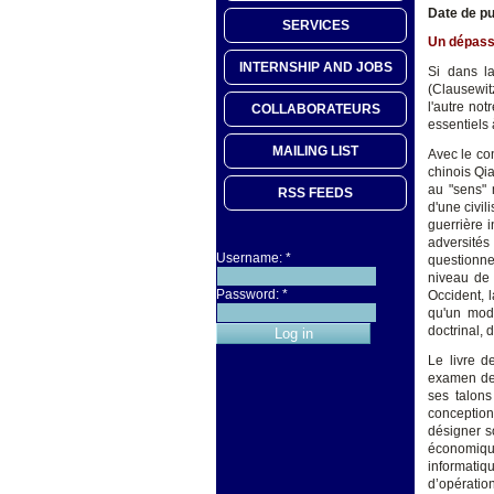
Date de pu
SERVICES
Un dépass
INTERNSHIP AND JOBS
Si dans la
(Clausewitz
l'autre not
COLLABORATEURS
essentiels 
MAILING LIST
Avec le co
chinois Qi
au "sens"
RSS FEEDS
d'une civil
guerrière i
adversités 
Username:
*
questionne
niveau de 
Password:
*
Occident, 
qu'un mod
doctrinal, 
Le livre d
examen des
ses talons
conception 
désigner s
économique
informati
d’opération