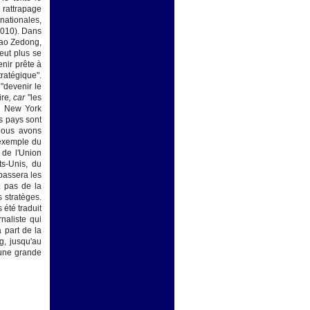
 rattrapage
nationales,
2010). Dans
Mao Zedong,
eut plus se
enir prête à
ratégique".
"devenir le
ire
, car
"les
au New York
s pays sont
Nous avons
'exemple du
 de l'Union
s-Unis, du
passera les
t pas de la
 stratèges.
 été traduit
naliste qui
 part de la
g, jusqu'au
'une grande