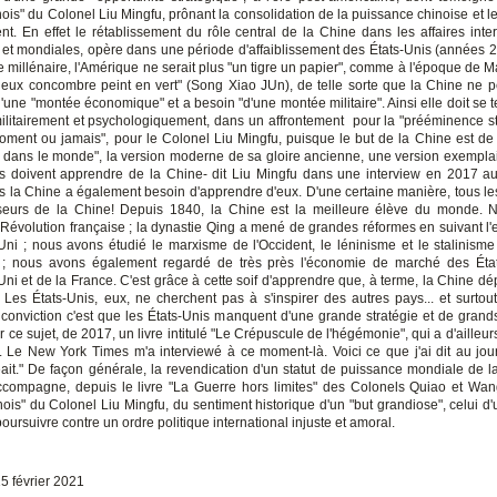
ois" du Colonel Liu Mingfu, prônant la consolidation de la puissance chinoise et le
ent. En effet le rétablissement du rôle central de la Chine dans les affaires inter
 et mondiales, opère dans une période d'affaiblissement des États-Unis (années 
e millénaire, l'Amérique ne serait plus "un tigre un papier", comme à l'époque de 
ieux concombre peint en vert" (Song Xiao JUn), de telle sorte que la Chine ne p
'une "montée économique" et a besoin "d'une montée militaire". Ainsi elle doit se t
militairement et psychologiquement, dans un affrontement pour la "prééminence st
moment ou jamais", pour le Colonel Liu Mingfu, puisque le but de la Chine est de 
dans le monde", la version moderne de sa gloire ancienne, une version exempla
s doivent apprendre de la Chine- dit Liu Mingfu dans une interview en 2017 
s la Chine a également besoin d'apprendre d'eux. D'une certaine manière, tous le
sseurs de la Chine! Depuis 1840, la Chine est la meilleure élève du monde. 
 Révolution française ; la dynastie Qing a mené de grandes réformes en suivant l
i ; nous avons étudié le marxisme de l'Occident, le léninisme et le stalinisme
e ; nous avons également regardé de très près l'économie de marché des État
i et de la France. C'est grâce à cette soif d'apprendre que, à terme, la Chine dé
. Les États-Unis, eux, ne cherchent pas à s'inspirer des autres pays... et surtou
conviction c'est que les États-Unis manquent d'une grande stratégie et de grands
sur ce sujet, de 2017, un livre intitulé "Le Crépuscule de l'hégémonie", qui a d'ailleurs
. Le New York Times m'a interviewé à ce moment-là. Voici ce que j'ai dit au jour
eait." De façon générale, la revendication d'un statut de puissance mondiale de la
ccompagne, depuis le livre "La Guerre hors limites" des Colonels Quiao et Wan
ois" du Colonel Liu Mingfu, du sentiment historique d'un "but grandiose", celui d
oursuivre contre un ordre politique international injuste et amoral.
5 février 2021