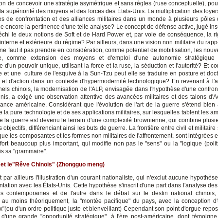
ion de concevoir une stratégie asymétrique et sans règles (ruse conceptuelle), pou
 la supériorité des moyens et des forces des États-Unis. La multiplication des foyers
es de confrontation et des alliances militaires dans un monde à plusieurs pôles 
le encore la pertinence d'une telle analyse? Le concept de défense active, jugé insu
fléchi le deux notions de Soft et de Hard Power et, par voie de conséquence, la ri
nterne et extérieure du régime? Par ailleurs, dans une vision non militaire du rap
ne faut il pas prendre en considération, comme potentiel de mobilisation, les nouv
e, comme extension des moyens et d'emploi d'une autonomie stratégique 
d'un pouvoir unique, utilisant la force et la ruse, la séduction et l'autorité? Et
 et une culture de l'esquive à la Sun-Tzu peut elle se traduire en posture et doct
et d'action dans un contexte d'hypermodernité technologique? En revenant à l'
els chinois, la modernisation de l'ALP, envisagée dans l'hypothèse d'une confron
Unis, a exigé une observation attentive des avancées militaires et des talons d'Ac
ance américaine. Considérant que l'évolution de l'art de la guerre s'étend bien
la pure technologie et de ses applications militaires, sur lesquelles tablent les am
 la guerre est devenu le terrain d'une complexité brownienne, qui combine plusi
 objectifs, différenciant ainsi les buts de guerre. La frontière entre civil et militaire
 que les composantes et les formes non militaires de l'affrontement, sont intégrées
fort beaucoup plus important, qui modifie non pas le "sens" ou la "logique (polit
is sa "grammaire".
 et le"Rêve Chinois" (Zhongguo meng)
t par ailleurs l'illustration d'un courant nationaliste, qui n'exclut aucune hypothès
ntation avec les États-Unis. Cette hypothèse s'inscrit d'une part dans l'analyse de
es contemporaines et de l'autre dans le débat sur le destin national chinois,
, au moins théoriquement, la "montée pacifique" du pays, avec la conception 
"(ou d'un ordre politique juste et bienveillant) Cependant son point d'orgue repose
r d'une grande "opportunité stratégique", à l'ère post-américaine, dont témoigne 