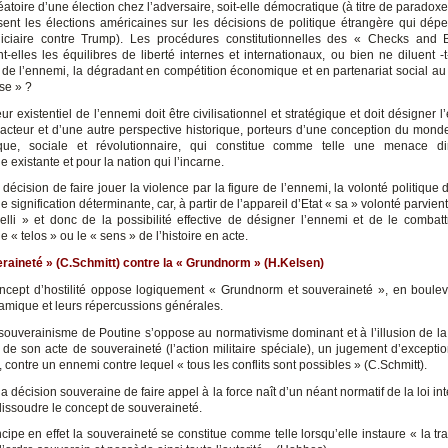
éatoire d’une élection chez l’adversaire, soit-elle démocratique (à titre de parado
ent les élections américaines sur les décisions de politique étrangère qui dép
diciaire contre Trump). Les procédures constitutionnelles des « Checks and 
t-elles les équilibres de liberté internes et internationaux, ou bien ne diluent -t
 de l’ennemi, la dégradant en compétition économique et en partenariat social a
se » ?
ur existentiel de l’ennemi doit être civilisationnel et stratégique et doit désigner
 acteur et d’une autre perspective historique, porteurs d’une conception du mond
que, sociale et révolutionnaire, qui constitue comme telle une menace di
 existante et pour la nation qui l’incarne.
 décision de faire jouer la violence par la figure de l’ennemi, la volonté politique
e signification déterminante, car, à partir de l’appareil d’Etat « sa » volonté parvien
elli » et donc de la possibilité effective de désigner l’ennemi et de le combattr
e « telos » ou le « sens » de l’histoire en acte.
raineté » (C.Schmitt) contre la « Grundnorm » (H.Kelsen)
oncept d’hostilité oppose logiquement « Grundnorm et souveraineté », en boulev
amique et leurs répercussions générales.
e souverainisme de Poutine s’oppose au normativisme dominant et à l’illusion de la 
it de son acte de souveraineté (l’action militaire spéciale), un jugement d’exceptio
», contre un ennemi contre lequel « tous les conflits sont possibles » (C.Schmitt).
 la décision souveraine de faire appel à la force naît d’un néant normatif de la loi in
 dissoudre le concept de souveraineté.
cipe en effet la souveraineté se constitue comme telle lorsqu’elle instaure « la tran