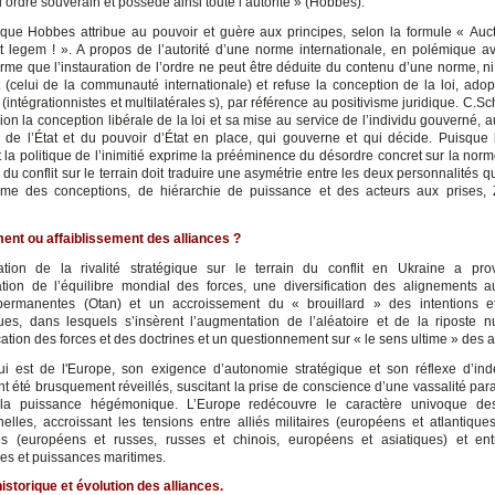
 l’ordre souverain et possède ainsi toute l’autorité » (Hobbes).
é que Hobbes attribue au pouvoir et guère aux principes, selon la formule « Auct
cit legem ! ». A propos de l’autorité d’une norme internationale, en polémique a
firme que l’instauration de l’ordre ne peut être déduite du contenu d’une norme, ni
t (celui de la communauté internationale) et refuse la conception de la loi, adop
 (intégrationnistes et multilatérales s), par référence au positivisme juridique. C.Sc
on la conception libérale de la loi et sa mise au service de l’individu gouverné, a
 de l’État et du pouvoir d’État en place, qui gouverne et qui décide. Puisque l
t la politique de l’inimitié exprime la prééminence du désordre concret sur la norm
n du conflit sur le terrain doit traduire une asymétrie entre les deux personnalités q
sme des conceptions, de hiérarchie de puissance et des acteurs aux prises, 
nt ou affaiblissement des alliances ?
ication de la rivalité stratégique sur le terrain du conflit en Ukraine a p
ation de l’équilibre mondial des forces, une diversification des alignements 
 permanentes (Otan) et un accroissement du « brouillard » des intentions e
ues, dans lesquels s’insèrent l’augmentation de l’aléatoire et de la riposte nu
ation des forces et des doctrines et un questionnement sur « le sens ultime » des a
i est de l'Europe, son exigence d’autonomie stratégique et son réflexe d’i
nt été brusquement réveillés, suscitant la prise de conscience d’une vassalité par
la puissance hégémonique. L’Europe redécouvre le caractère univoque des
nnelles, accroissant les tensions entre alliés militaires (européens et atlantique
ues (européens et russes, russes et chinois, européens et asiatiques) et en
les et puissances maritimes.
istorique et évolution des alliances.