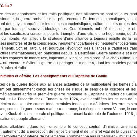
Yalta ?
ce des antagonismes et les traits politiques des alliances se sont toujours mod
istorique, la guerre probable et le péril encouru. En termes diplomatiques, les al
éuni des pays marqués par les mêmes caractéristiques, culturelles et sociales de
et par leurs perspectives idéologiques. Ces éléments ont défini les enjeux et 
et les sacrifices à consentir, pour le triomphe d’une cité, d’une hégémonie, ou d
 du monde. Par ailleurs la stratégie d’une alliance a toujours résulté de la hi
 ses membres et de la conscience, inégalement partagée et inégalement détermin
éléments, Soft et Hard. C’est pourquoi l’évolution des alliances a traduit les tra
ctures internationales, en particulier depuis la Deuxième Guerre mondiale et a cir
us les espaces de manœuvre, imposant aux politiques d’hostilité le choix ultime, « 
» ou encore, « éviter la guerre ou partager le monde », dont les modèles para
Munich et Yalta.
inimitiés et défaite. Les enseignements du Capitaine de Gaulle
ces de la guerre froide aux alliances actuelles de la multipolarité les formes cl
ment ont différemment conçu les prises de risque, le sens de la discorde et les
mmédiatement après la première guerre mondiale le Capitaine Charles de Gaull
sai : « La Discorde chez l’Ennemi » de 1924, avait identifiées les causes de la
elmien dans quatre causes fondamentales tenues pour décisives : les erreurs stra
ues, comme la guerre sous-marine à outrance, la mésentente avec Vienne, le co
von Kluck et la crise morale et politique entraînant la déroute de l’automne 1918 ,
isation du peuple allemand.
ités affaiblirent dans leur ensemble le concept central d’inimitié, anti-franç
, autrement dit la perception de l’encerclement et de l’intérêt vital de la puissan
 l’effondrement interne de l’Allemagne. Comment ne pas remarquer « mutatis mu