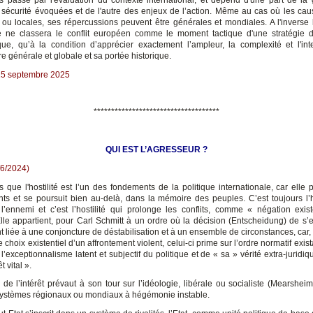
s passe par l'évaluation du contexte international, et dépend d'une part de la 
 sécurité évoquées et de l'autre des enjeux de l’action. Même au cas où les caus
 ou locales, ses répercussions peuvent être générales et mondiales. A l'inverse l
 ne classera le conflit européen comme le moment tactique d'une stratégie d'
e, qu’à la condition d’apprécier exactement l’ampleur, la complexité et l'inte
e générale et globale et sa portée historique.
15 septembre 2025
************************************
QUI EST L’AGRESSEUR ?
/6/2024)
s que l'hostilité est l’un des fondements de la politique internationale, car elle
nts et se poursuit bien au-delà, dans la mémoire des peuples. C’est toujours l’ho
l’ennemi et c’est l’hostilité qui prolonge les conflits, comme « négation exist
 Elle appartient, pour Carl Schmitt à un ordre où la décision (Entscheidung) de s’
 liée à une conjoncture de déstabilisation et à un ensemble de circonstances, car, si
 choix existentiel d’un affrontement violent, celui-ci prime sur l’ordre normatif exist
l’exceptionnalisme latent et subjectif du politique et de « sa » vérité extra-juridiqu
t vital ».
de l’intérêt prévaut à son tour sur l’idéologie, libérale ou socialiste (Mearsheim
ystèmes régionaux ou mondiaux à hégémonie instable.