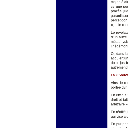
majorité al
ce que pès
procès ju
garantissen
perception
« juste cau
Le révélate
d’un autre
métaphysi
l’hégémonie
Or, dans la
acquiert un
du « jus b
autrement l
La « Souve
Ainsi le c
portée dyn
En effet l
droit et fa
arbitraire 
En réalité,
qui vise à
En pur prin