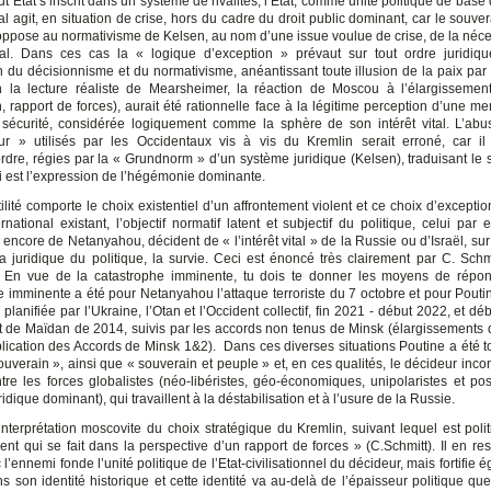
t Etat s’inscrit dans un système de rivalités, l’Etat, comme unité politique de bas
al agit, en situation de crise, hors du cadre du droit public dominant, car le souv
’oppose au normativisme de Kelsen, au nom d’une issue voulue de crise, de la néce
vital. Dans ces cas la « logique d’exception » prévaut sur tout ordre juridiq
n du décisionnisme et du normativisme, anéantissant toute illusion de la paix par 
on la lecture réaliste de Mearsheimer, la réaction de Moscou à l’élargissemen
, rapport de forces), aurait été rationnelle face à la légitime perception d’une m
sécurité, considérée logiquement comme la sphère de son intérêt vital. L’ab
r » utilisés par les Occidentaux vis à vis du Kremlin serait erroné, car il 
ordre, régies par la « Grundnorm » d’un système juridique (Kelsen), traduisant le 
ui est l’expression de l’hégémonie dominante.
stilité comporte le choix existentiel d’un affrontement violent et ce choix d’excepti
ernational existant, l’objectif normatif latent et subjectif du politique, celui pa
encore de Netanyahou, décident de « l’intérêt vital » de la Russie ou d’Israël, su
ra juridique du politique, la survie. Ceci est énoncé très clairement par C. Schmi
« En vue de la catastrophe imminente, tu dois te donner les moyens de répo
e imminente a été pour Netanyahou l’attaque terroriste du 7 octobre et pour Poutin
 planifiée par l’Ukraine, l’Otan et l’Occident collectif, fin 2021 - début 2022, et dé
t de Maïdan de 2014, suivis par les accords non tenus de Minsk (élargissements d
plication des Accords de Minsk 1&2). Dans ces diverses situations Poutine a été tou
ouverain », ainsi que « souverain et peuple » et, en ces qualités, le décideur inco
ntre les forces globalistes (néo-libéristes, géo-économiques, unipolaristes et posi
idique dominant), qui travaillent à la déstabilisation et à l’usure de la Russie.
’interprétation moscovite du choix stratégique du Kremlin, suivant lequel est poli
nt qui se fait dans la perspective d’un rapport de forces » (C.Schmitt). Il en res
c l’ennemi fonde l’unité politique de l’Etat-civilisationnel du décideur, mais fortifie 
s son identité historique et cette identité va au-delà de l’épaisseur politique que