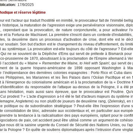
blication:
17/9/2025
odique et réserve légitime
ur est l'acteur qui traduit l'hostilité en inimitié, le provocateur fait de l'inimitié bell
e historique, la maturation de l'agression exige une persévérance visionnaire, dip
e, cependant que la provocation, de nature conjoncturelle, a pour activateur l'o
e et la Fortuna de Machiavel. La première s'inscrit dans un contexte d'instabilités
es, la deuxième dans un processus d'activation de crise, dont elle est le déc
eur soudain. Son but d'action est le changement du niveau d'affrontement, du limité à
l au systémique. La provocation est-elle toujours du côté de l'agresseur ? Est-elle
? Qui ne se souvient de la Dépêche d'Ems qui servit de prétexte à Bismarck pour
nco-prussienne de 1870, aboutissant à la proclamation de l'Empire allemand à Vers
ié l’accident du « Maine »
Remember the Maine, to Hell with Spain!
, qui servit de
ment de la guerre hispano-américaine de 1898 opposant Washington à Mad
e l’indépendance des dernières colonies espagnoles : Porto Rico et Cuba dans
les Philippines, les Mariannes et les Îles Palaos dans l’Océan Pacifique et en 
t à l'émergence du colonialisme américain et à la proclamation de la « Doctrine
d'identification du responsable de l'attaque au-dessus de la Pologne, il a été 
sans hésitation, mais aussi sans épreuve, que le provocateur est Poutine. Qu'e
 Cui prodest ? » L'acte d'agression a-t-il été le fait d'acteurs majeurs du système i
llemagne, Angleterre) ou non plutôt de joueurs de deuxième rang, (Zelensky), en s
 politique ou de subordination stratégique ? Peut-elle être l'expression d'une s
de consolidation de bloc, adressée aux occidentaux et, en particulier aux europ
rendre la tendance à la radicalisation des pays européens, optant pour le conflit
égociations de paix, cet accident peut être utilisé comme un argument de cohésion
ue nous dit la saisine urgente du Conseil de Sécurité des Nations Unies, ou l'appe
par la Pologne ? En quête de soutiens diplomatiques après l’intrusion d'une vingtai