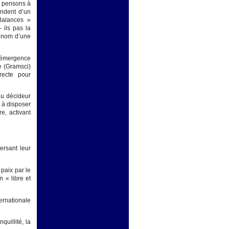
xe pensons à
endent d’un
Balances »
- ils pas la
u nom d’une
 l’émergence
e (Gramsci)
recte pour
 du décideur
t à disposer
e, activant
ersant leur
paix par le
n « libre et
ternationale
quillité, la