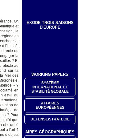
igérance. Or,
EXODE TROIS SAISONS
lomatique et
D'EUROPE
ccasion, la
, régionales
lencheur et
 l'illimité,
 directe ou
 engager la
ailles ? Et
 prétexte au
rid sur la
WORKING PAPERS
 la Mer des
Micronésie,
SYSTÈME
 Monroe » ?
INTERNATIONAL ET
proclamé en
STABILITÉ GLOBALE
n est-il du
nternational
AFFAIRES
ituation de
EUROPÉENNES
tratégie de
éens ? Pour
DÉFENSE/STRATÉGIE
 plutôt que
 et d'unité
l à l'art 4
AIRES GÉOGRAPHIQUES
ne d’objets