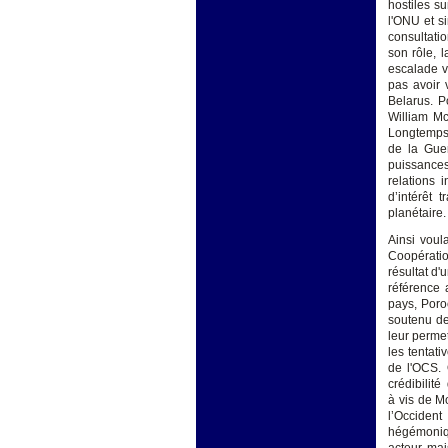
hostiles su
l'ONU et si
consultati
son rôle, 
escalade v
pas avoir 
Belarus. P
William Mc
Longtemps 
de la Guer
puissances
relations 
d’intérêt 
planétaire.
Ainsi voul
Coopératio
résultat d'
référence 
pays, Poro
soutenu de
leur permet
les tentati
de l'OCS. 
crédibilité
à vis de M
l’Occiden
hégémonique