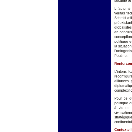
sécurité et
L 'autorit
veritas fa
Schmitt af
préexistan
globalistes
en conclusi
conception
politique e
la situatio
l’antagoni
Poutine.
Renforceme
L’intensif
reconfigur
alliances
diplomatiq
complexific
Pour ce qu
politique o
à vis de 
civilisatio
stratégiq
continenta
Contexte h