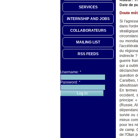
Date de pu
SERVICES
Doute méth
INTERNSHIP AND JOBS
Si l'agresse
dans l'ordr
COLLABORATEURS
stratégiqu
circonstanc
ou mondial
MAILING LIST
l'accélérat
du régiona
RSS FEEDS
indirecte 
guerre fra
qui a oubl
déclanche
Username:
*
question d
Caraïbes, 
Password:
*
aboutissan
En termes 
occident, 
principe: «
(Russie, A
dépendance
survie ou 
mieux comp
pour les n
de camp. Q
de l'Otan 