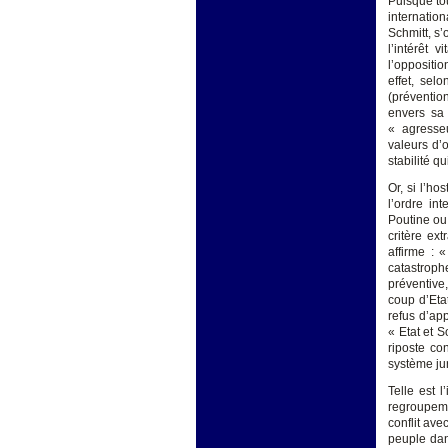
Puisque tou
internation
Schmitt, s
l’intérêt 
l’oppositio
effet, sel
(prévention
envers sa 
« agresseu
valeurs d’
stabilité q
Or, si l’ho
l’ordre int
Poutine ou 
critère ext
affirme : 
catastroph
préventive,
coup d’Eta
refus d’ap
« Etat et S
riposte co
système jur
Telle est l
regroupeme
conflit ave
peuple dan