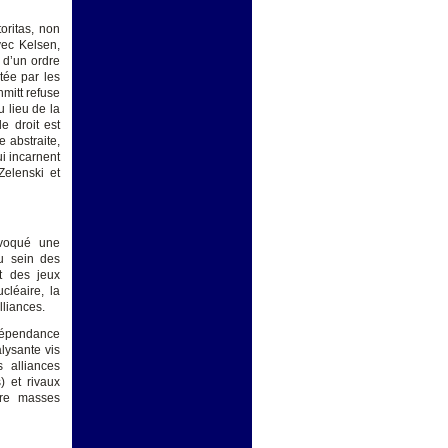
oritas, non
vec Kelsen,
 d’un ordre
tée par les
hmitt refuse
u lieu de la
e droit est
e abstraite,
ui incarnent
Zelenski et
rovoqué une
au sein des
t des jeux
cléaire, la
lliances.
ndépendance
alysante vis
 alliances
s) et rivaux
tre masses