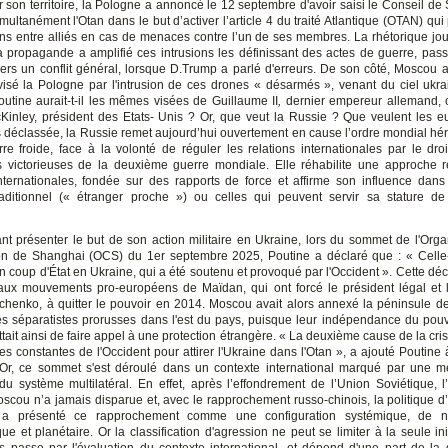
r son territoire, la Pologne a annoncé le 12 septembre d'avoir saisi le Conseil de
multanément l'Otan dans le but d’activer l’article 4 du traité Atlantique (OTAN) qui
ons entre alliés en cas de menaces contre l’un de ses membres. La rhétorique jou
la propagande a amplifié ces intrusions les définissant des actes de guerre, pass
ers un conflit général, lorsque D.Trump a parlé d'erreurs. De son côté, Moscou a
visé la Pologne par l'intrusion de ces drones « désarmés », venant du ciel ukra
outine aurait-t-il les mêmes visées de Guillaume II
,
dernier empereur allemand, 
Kinley, président des Etats- Unis ? Or, que veut la Russie ? Que veulent les 
déclassée, la Russie remet aujourd’hui ouvertement en cause l’ordre mondial hérit
re froide, face à la volonté de réguler les relations internationales par le droi
 victorieuses de la deuxième guerre mondiale. Elle réhabilite une approche r
internationales, fondée sur des rapports de force et affirme son influence dan
traditionnel (« étranger proche ») ou celles qui peuvent servir sa stature d
ant présenter le but de son action militaire en Ukraine, lors du sommet de l'Orga
n de Shanghai (OCS) du 1er septembre 2025, Poutine a déclaré que : « Celle-
un coup d'État en Ukraine, qui a été soutenu et provoqué par l'Occident ». Cette décl
aux mouvements pro-européens de Maïdan, qui ont forcé le président légal et 
chenko, à quitter le pouvoir en 2014. Moscou avait alors annexé la péninsule d
s séparatistes prorusses dans l'est du pays, puisque leur indépendance du pouvo
tait ainsi de faire appel à une protection étrangère. « La deuxième cause de la cris
ves constantes de l'Occident pour attirer l'Ukraine dans l'Otan », a ajouté Poutine 
Or, ce sommet s'est déroulé dans un contexte international marqué par une 
 du système multilatéral. En effet, après l’effondrement de l’Union Soviétique, l’
oscou n’a jamais disparue et, avec le rapprochement russo-chinois, la politique d’h
t a présenté ce rapprochement comme une configuration systémique, de na
 et planétaire. Or la classification d'agression ne peut se limiter à la seule ini