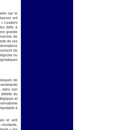
elés sur le
liances ont
s « Leaders
les défis à
’une grande
érarchie de
ante de ces
nsformations
conscrit de
négocier ou
digmatiques
assiques de
 sentiments
e, dans son
 défaite du
tégiques et
nservatisme
 imputable à
ais et anti
ce montante,
tandi » les