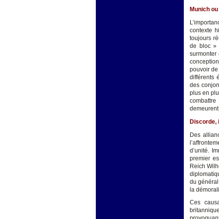
Munich ou 
L’importan
contexte h
toujours r
de bloc » 
surmonter 
conception
pouvoir de
différents 
des conjon
plus en pl
combattre 
demeurent 
Discorde, 
Des allian
l’affronte
d’unité. I
premier es
Reich Wilh
diplomatiq
du général 
la démoral
Ces causal
britannique
provoquant