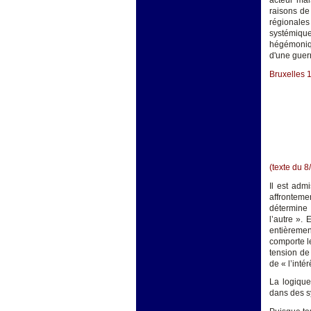
acteur mai
raisons de
régionales
systémique
hégémoniqu
d'une guerr
Bruxelles 
(texte du 8
Il est admi
affronteme
détermine 
l’autre ».
entièrement
comporte le
tension de 
de « l’intérê
La logique 
dans des s