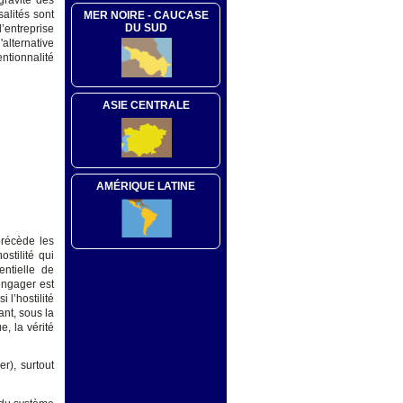
gravité des
alités sont
MER NOIRE - CAUCASE
DU SUD
’entreprise
alternative
ntionnalité
ASIE CENTRALE
AMÉRIQUE LATINE
 précède les
stilité qui
entielle de
engager est
 l’hostilité
ant, sous la
e, la vérité
er), surtout