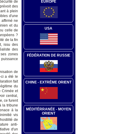
EUROPE
 Sécurité de
 prévoit des
ant à plein
ibles d'une
 affirmé ne
inien et du
USA
ou celle de
européens ?
é de la fin
t, issu des
éaliste des
s ses zones
FÉDÉRATION DE RUSSIE
e puissance
nisation de
ci a été le
aration fait
CHINE - EXTRÊME ORIENT
légitime du
e Crimée et
ir central,
e, ce furent
à la tribune
MÉDITÉRRANÉE - MOYEN
menace à la
ORIENT
inimitié vis
ostilité de
ture anti-
tiative d'un