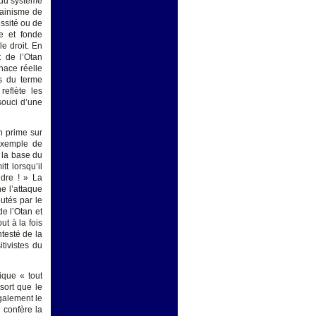
e du système
erainisme de
ssité ou de
ue et fonde
le droit. En
t de l’Otan
enace réelle
us du terme
reflète les
souci d’une
on prime sur
r exemple de
r la base du
tt lorsqu’il
ndre ! » La
e l’attaque
butés par le
e l’Otan et
t à la fois
ntesté de la
tivistes du
tique « tout
sort que le
également le
 confère la