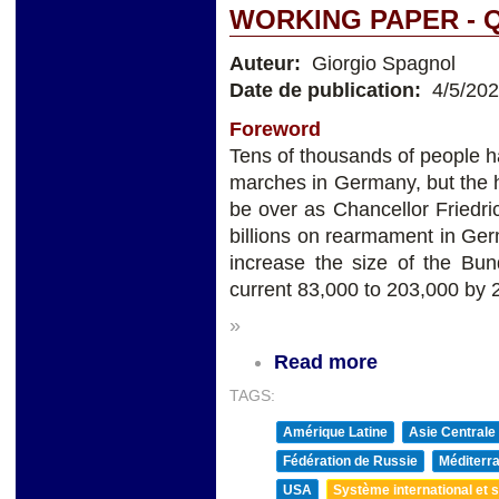
WORKING PAPER - 
Auteur:
Giorgio Spagnol
Date de publication:
4/5/20
Foreword
Tens of thousands of people ha
marches in Germany, but the
be over as Chancellor Friedr
billions on rearmament in Ge
increase the size of the Bun
current 83,000 to 203,000 by 
»
Read more
TAGS:
Amérique Latine
Asie Centrale
Fédération de Russie
Méditerra
USA
Système international et st