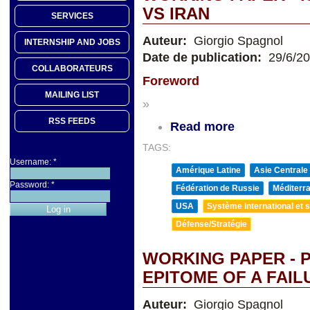
VS IRAN
SERVICES
Auteur:
Giorgio Spagnol
INTERNSHIP AND JOBS
Date de publication:
29/6/2
COLLABORATEURS
Foreword
MAILING LIST
»
RSS FEEDS
Read more
TAGS:
Username:
*
Amérique Latine
Asie Centrale
Password:
*
Fédération de Russie
Méditerra
USA
Système international et st
Défense/Stratégie
WORKING PAPER - 
EPITOME OF A FAIL
Auteur:
Giorgio Spagnol