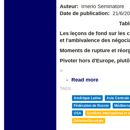
Auteur:
Irnerio Seminatore
Date de publication:
21/6/2
Tabl
Les leçons de fond sur les ca
et l'ambivalence des négoci
Moments de rupture et réorg
Pivoter hors d'Europe, plutô
»
Read more
TAGS:
Amérique Latine
Asie Centrale
Fédération de Russie
Méditerra
USA
Système international et st
Défense/Stratégie