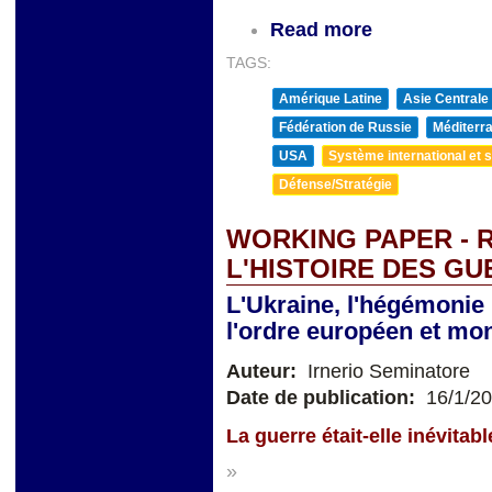
Read more
TAGS:
Amérique Latine
Asie Centrale
Fédération de Russie
Méditerra
USA
Système international et st
Défense/Stratégie
WORKING PAPER - 
L'HISTOIRE DES G
L'Ukraine, l'hégémonie 
l'ordre européen et mon
Auteur:
Irnerio Seminatore
Date de publication:
16/1/2
La guerre était-elle inévitabl
»