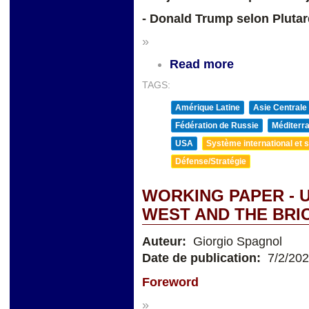
- Donald Trump selon Pluta
»
Read more
TAGS:
Amérique Latine
Asie Centrale
Fédération de Russie
Méditerra
USA
Système international et st
Défense/Stratégie
WORKING PAPER - U
WEST AND THE BRI
Auteur:
Giorgio Spagnol
Date de publication:
7/2/20
Foreword
»