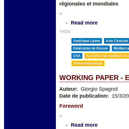
régionales et mondiales
»
Read more
TAGS:
Amérique Latine
Asie Centrale
Fédération de Russie
Méditerra
USA
Système international et st
Défense/Stratégie
WORKING PAPER - 
Auteur:
Giorgio Spagnol
Date de publication:
15/3/2
Foreword
»
Read more