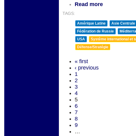
Read more
TAGS:
Amérique Latine
Asie Centrale
Fédération de Russie
Méditerra
USA
Système international et st
Défense/Stratégie
« first
‹ previous
1
2
3
4
5
6
7
8
9
…