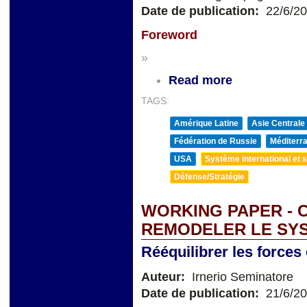
Date de publication:
22/6/2
Foreword
»
Read more
TAGS:
Amérique Latine
Asie Centrale
Fédération de Russie
Méditerra
USA
Système international et st
Défense/Stratégie
WORKING PAPER - 
REMODELER LE SY
Rééquilibrer les forces
Auteur:
Irnerio Seminatore
Date de publication:
21/6/2