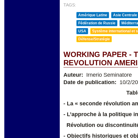
TAGS:
Amérique Latine
Asie Centrale
Fédération de Russie
Méditerra
USA
Système international et st
Défense/Stratégie
WORKING PAPER - 
REVOLUTION AMERI
Auteur:
Irnerio Seminatore
Date de publication:
10/2/2
Tabl
- La « seconde révolution a
- L’approche à la politique i
Révolution ou discontinuité
- Objectifs historiques et ob