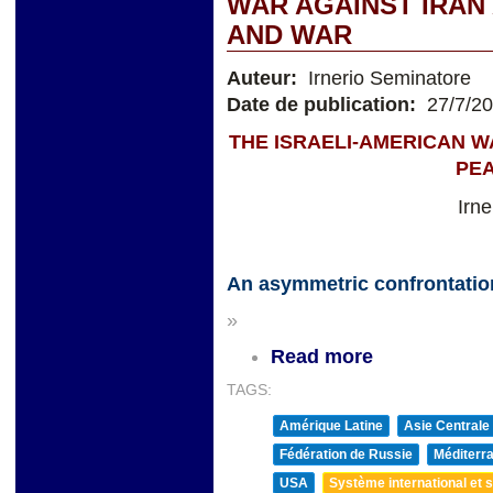
WAR AGAINST IRAN
AND WAR
Auteur:
Irnerio Seminatore
Date de publication:
27/7/2
THE ISRAELI-AMERICAN W
PE
Irn
An asymmetric confrontatio
»
Read more
TAGS:
Amérique Latine
Asie Centrale
Fédération de Russie
Méditerra
USA
Système international et st