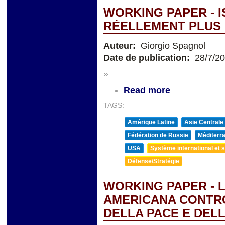
WORKING PAPER - I
RÉELLEMENT PLUS 
Auteur:
Giorgio Spagnol
Date de publication:
28/7/2
»
Read more
TAGS:
Amérique Latine
Asie Centrale
Fédération de Russie
Méditerra
USA
Système international et st
Défense/Stratégie
WORKING PAPER - 
AMERICANA CONTRO 
DELLA PACE E DEL