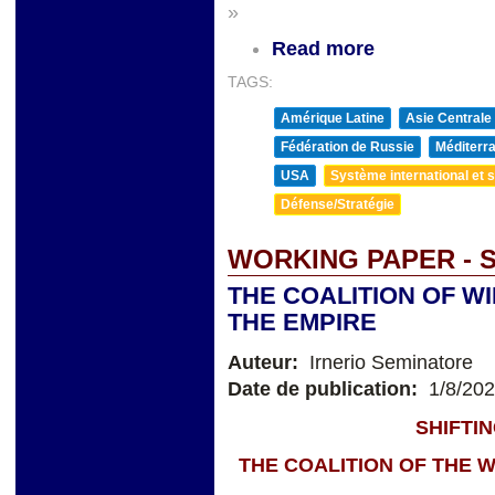
»
Read more
TAGS:
Amérique Latine
Asie Centrale
Fédération de Russie
Méditerra
USA
Système international et st
Défense/Stratégie
WORKING PAPER - 
THE COALITION OF W
THE EMPIRE
Auteur:
Irnerio Seminatore
Date de publication:
1/8/20
SHIFTI
THE COALITION OF THE W