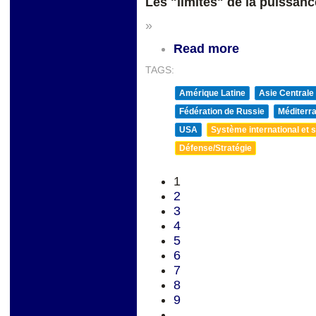
Les "limites" de la puissanc
»
Read more
TAGS:
Amérique Latine
Asie Centrale
Fédération de Russie
Méditerra
USA
Système international et st
Défense/Stratégie
1
2
3
4
5
6
7
8
9
…