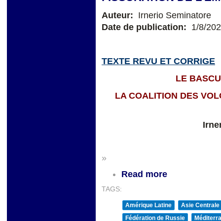
Auteur:
Irnerio Seminatore
Date de publication:
1/8/20
TEXTE REVU ET CORRIGE
LE BASC
LA COALITION DES VOL
Irne
»
Read more
TAGS:
Amérique Latine
Asie Centrale
Fédération de Russie
Méditerra