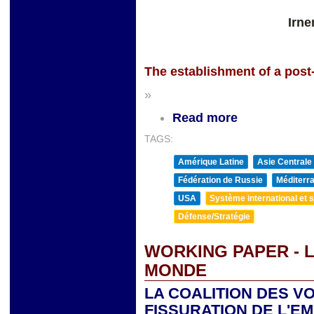
Irne
The establishment of a pos
»
Read more
TAGS:
Amérique Latine
Asie Centrale
Fédération de Russie
Méditerra
USA
Système international et st
Défense/Stratégie
WORKING PAPER - 
MONDE
LA COALITION DES V
FISSURATION DE L'E