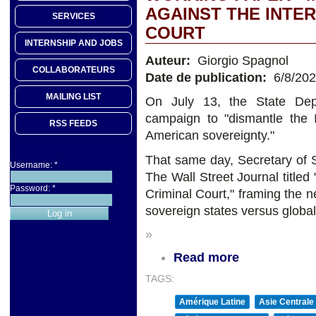
AGAINST THE INTE
SERVICES
COURT
INTERNSHIP AND JOBS
Auteur:
Giorgio Spagnol
COLLABORATEURS
Date de publication:
6/8/20
MAILING LIST
On July 13, the State Depa
campaign to "dismantle the I
RSS FEEDS
American sovereignty."
That same day, Secretary of S
Username:
*
The Wall Street Journal titled
Password:
*
Criminal Court," framing the n
sovereign states versus global
»
Read more
TAGS:
Amérique Latine
Asie Centrale