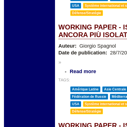
USA
Système international et st
Défense/Stratégie
WORKING PAPER - 
ANCORA PIÙ ISOLAT
Auteur:
Giorgio Spagnol
Date de publication:
28/7/2
»
Read more
TAGS:
Amérique Latine
Asie Centrale
Fédération de Russie
Méditerra
USA
Système international et st
Défense/Stratégie
WORKING PAPER - 