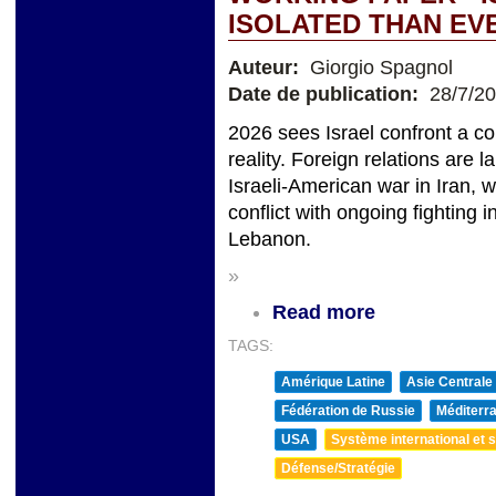
ISOLATED THAN EV
Auteur:
Giorgio Spagnol
Date de publication:
28/7/2
2026 sees Israel confront a c
reality. Foreign relations are 
Israeli-American war in Iran, 
conflict with ongoing fighting
Lebanon.
»
Read more
TAGS:
Amérique Latine
Asie Centrale
Fédération de Russie
Méditerra
USA
Système international et st
Défense/Stratégie