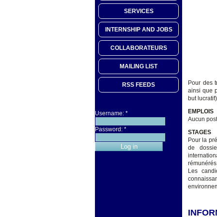
SERVICES
INTERNSHIP AND JOBS
COLLABORATEURS
MAILING LIST
Pour des t
RSS FEEDS
ainsi que 
but lucrati
EMPLOIS
Username:
*
Aucun post
Password:
*
STAGES
Pour la pr
de dossie
internatio
rémunérés
Les candi
connaissan
environneme
INFOR