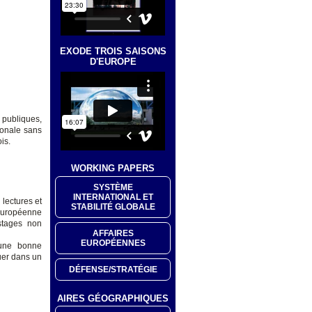
EXODE TROIS SAISONS
D'EUROPE
 publiques,
ionale sans
is.
WORKING PAPERS
SYSTÈME
INTERNATIONAL ET
lectures et
STABILITÉ GLOBALE
européenne
 stages non
AFFAIRES
EUROPÉENNES
’une bonne
uer dans un
DÉFENSE/STRATÉGIE
AIRES GÉOGRAPHIQUES