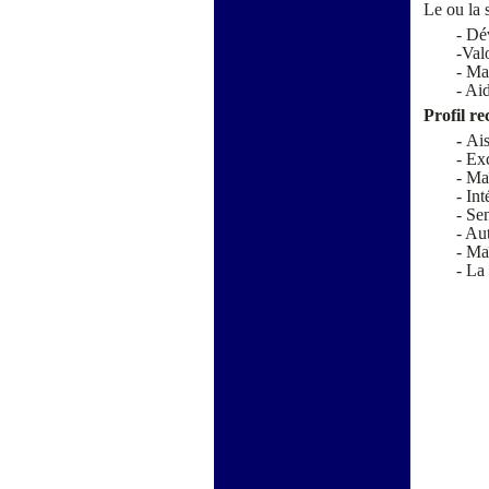
Le ou la 
-
Dév
-
Valo
-
Mar
-
Aid
Profil r
-
Ais
-
Exc
-
Maî
-
Inté
-
Sens
-
Aut
-
Maî
-
La 