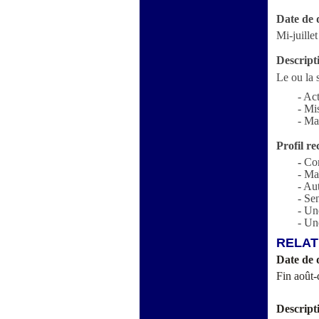
Date de 
Mi-juille
Descript
Le ou la 
- Act
-
Mis
-
Mai
Profil r
-
Co
-
Maî
-
Aut
-
Sen
-
Une
-
Une
RELAT
Date de 
Fin août-
Descript