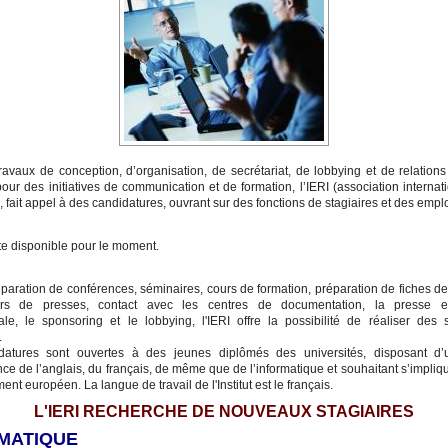
ravaux de conception, d’organisation, de secrétariat, de lobbying et de relations
pour des initiatives de communication et de formation, l’IERI (association internat
f), fait appel à des candidatures, ouvrant sur des fonctions de stagiaires et des emplo
e disponible pour le moment.
éparation de conférences, séminaires, cours de formation, préparation de fiches de 
rs de presses, contact avec les centres de documentation, la presse 
nale, le sponsoring et le lobbying, l'IERI offre la possibilité de réaliser des
.
datures sont ouvertes à des jeunes diplômés des universités, disposant d
ce de l’anglais, du français, de même que de l’informatique et souhaitant s’impliq
nt européen. La langue de travail de l'Institut est le français.
L'IERI RECHERCHE DE NOUVEAUX STAGIAIRES
MATIQUE