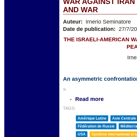
WAR AGAINST IRAN
AND WAR
Auteur:
Irnerio Seminatore
Date de publication:
27/7/2
THE ISRAELI-AMERICAN W
PE
Irn
An asymmetric confrontatio
»
Read more
TAGS:
Amérique Latine
Asie Centrale
Fédération de Russie
Méditerra
USA
Système international et st