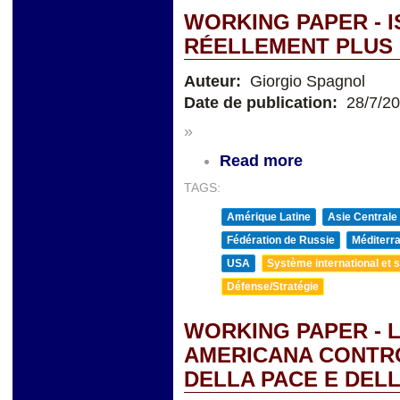
WORKING PAPER - I
RÉELLEMENT PLUS 
Auteur:
Giorgio Spagnol
Date de publication:
28/7/2
»
Read more
TAGS:
Amérique Latine
Asie Centrale
Fédération de Russie
Méditerra
USA
Système international et st
Défense/Stratégie
WORKING PAPER - 
AMERICANA CONTRO 
DELLA PACE E DEL