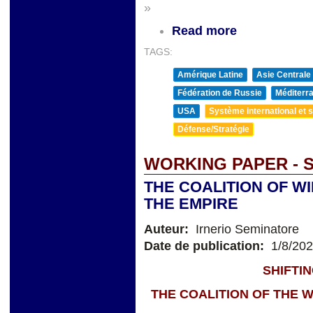
»
Read more
TAGS:
Amérique Latine
Asie Centrale
Fédération de Russie
Méditerra
USA
Système international et st
Défense/Stratégie
WORKING PAPER - 
THE COALITION OF W
THE EMPIRE
Auteur:
Irnerio Seminatore
Date de publication:
1/8/20
SHIFTI
THE COALITION OF THE W