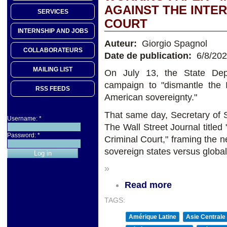
AGAINST THE INTE
SERVICES
COURT
INTERNSHIP AND JOBS
Auteur:
Giorgio Spagnol
COLLABORATEURS
Date de publication:
6/8/20
MAILING LIST
On July 13, the State Depa
campaign to "dismantle the I
RSS FEEDS
American sovereignty."
That same day, Secretary of S
Username:
*
The Wall Street Journal titled
Password:
*
Criminal Court," framing the n
sovereign states versus global
»
Read more
TAGS:
Amérique Latine
Asie Centrale