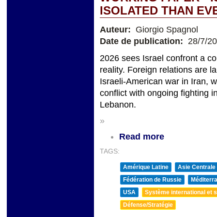
ISOLATED THAN EV
Auteur:
Giorgio Spagnol
Date de publication:
28/7/2
2026 sees Israel confront a c
reality. Foreign relations are 
Israeli-American war in Iran, 
conflict with ongoing fighting
Lebanon.
»
Read more
TAGS:
Amérique Latine
Asie Centrale
Fédération de Russie
Méditerra
USA
Système international et st
Défense/Stratégie