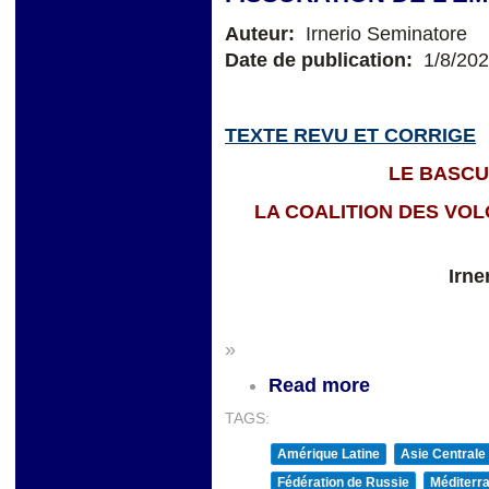
Auteur:
Irnerio Seminatore
Date de publication:
1/8/20
TEXTE REVU ET CORRIGE
LE BASC
LA COALITION DES VOL
Irne
»
Read more
TAGS:
Amérique Latine
Asie Centrale
Fédération de Russie
Méditerra