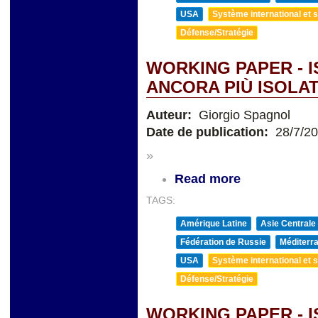
USA
Système international et st
Défense/Stratégie
WORKING PAPER - 
ANCORA PIÙ ISOLAT
Auteur:
Giorgio Spagnol
Date de publication:
28/7/2
»
Read more
TAGS:
Amérique Latine
Asie Centrale
Fédération de Russie
Méditerra
USA
Système international et st
Défense/Stratégie
WORKING PAPER - 