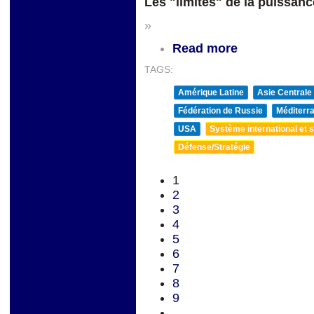
Les "limites" de la puissanc
»
Read more
TAGS:
Amérique Latine
Asie Centrale
Fédération de Russie
Méditerra
USA
Système international et st
Défense/Stratégie
1
2
3
4
5
6
7
8
9
…