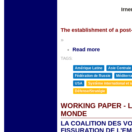
Irne
The establishment of a pos
»
Read more
TAGS:
Amérique Latine
Asie Centrale
Fédération de Russie
Méditerra
USA
Système international et st
Défense/Stratégie
WORKING PAPER - 
MONDE
LA COALITION DES V
FISSURATION DE L'E