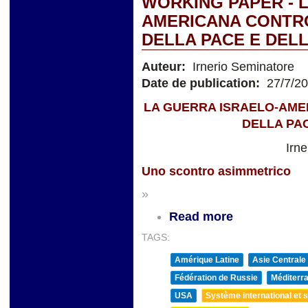
WORKING PAPER - 
AMERICANA CONTRO 
DELLA PACE E DEL
Auteur:
Irnerio Seminatore
Date de publication:
27/7/2
LA GUERRA ISRAELO-AMER
DELLA PA
Irn
Uno scontro asimmetrico
»
Read more
TAGS:
Amérique Latine
Asie Centrale
Fédération de Russie
Méditerra
USA
Système international et st