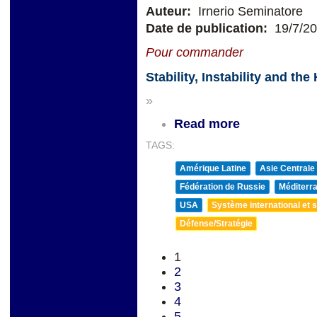
Auteur:
Irnerio Seminatore
Date de publication:
19/7/2
Pour commander
Stability, Instability and t
»
Read more
TAGS:
Amérique Latine
Asie Centrale
Fédération de Russie
Méditerra
USA
Système international et st
Défense/Stratégie
1
2
3
4
5