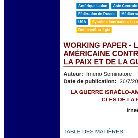
Amérique Latine
Asie Centrale
Fédération de Russie
Méditerra
USA
Système international et st
Défense/Stratégie
WORKING PAPER - 
AMÉRICAINE CONTRE
LA PAIX ET DE LA 
Auteur:
Irnerio Seminatore
Date de publication:
26/7/2
LA GUERRE ISRAÉLO-AM
CLES DE LA 
Irne
TABLE DES MATIÈRES