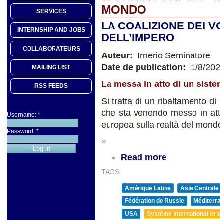
MONDO
SERVICES
LA COALIZIONE DEI V
INTERNSHIP AND JOBS
DELL’IMPERO
COLLABORATEURS
Auteur:
Irnerio Seminatore
Date de publication:
1/8/20
MAILING LIST
La messa in atto di un sist
RSS FEEDS
Si tratta di un ribaltamento di
che sta venendo messo in atto 
Username:
*
europea sulla realtà del mondo
Password:
*
»
Read more
TAGS:
Amérique Latine
Asie Centrale
Fédération de Russie
Méditerra
USA
Système international et st