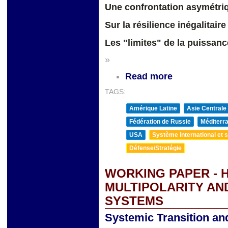
Une confrontation asymétri
Sur la résilience inégalitaire
Les "limites" de la puissanc
»
Read more
TAGS:
Amérique Latine
Asie Centrale
Fédération de Russie
Méditerra
USA
Système international et st
Défense/Stratégie
WORKING PAPER - 
MULTIPOLARITY AN
SYSTEMS
Systemic Transition and 