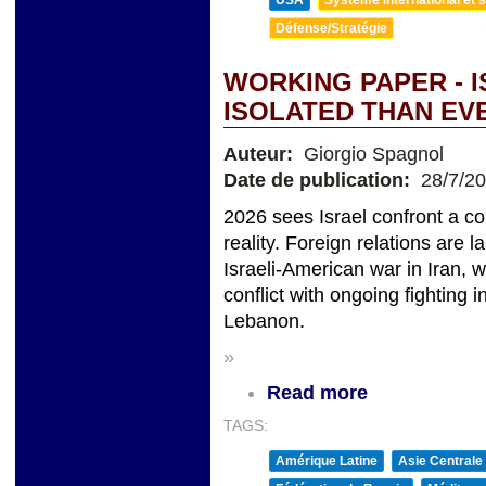
Défense/Stratégie
WORKING PAPER - 
ISOLATED THAN EV
Auteur:
Giorgio Spagnol
Date de publication:
28/7/2
2026 sees Israel confront a c
reality. Foreign relations are 
Israeli-American war in Iran, 
conflict with ongoing fighting
Lebanon.
»
Read more
TAGS:
Amérique Latine
Asie Centrale