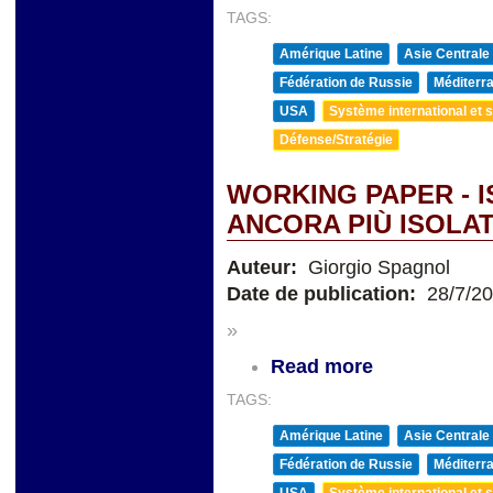
TAGS:
Amérique Latine
Asie Centrale
Fédération de Russie
Méditerra
USA
Système international et st
Défense/Stratégie
WORKING PAPER - 
ANCORA PIÙ ISOLAT
Auteur:
Giorgio Spagnol
Date de publication:
28/7/2
»
Read more
TAGS:
Amérique Latine
Asie Centrale
Fédération de Russie
Méditerra
USA
Système international et st