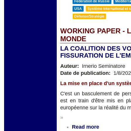
Fédération de Russie
Méditerra
USA
Système international et st
Défense/Stratégie
WORKING PAPER - 
MONDE
LA COALITION DES V
FISSURATION DE L'E
Auteur:
Irnerio Seminatore
Date de publication:
1/8/20
La mise en place d'un systè
C'est un basculement de pers
est en train d'être mis en pl
européenne sur la réalité du m
»
Read more