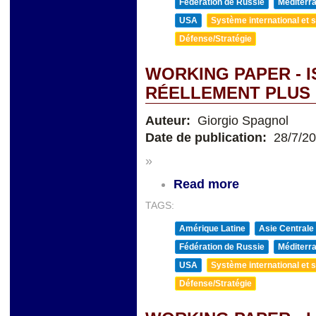
Fédération de Russie
Méditerra
USA
Système international et st
Défense/Stratégie
WORKING PAPER - I
RÉELLEMENT PLUS 
Auteur:
Giorgio Spagnol
Date de publication:
28/7/2
»
Read more
TAGS:
Amérique Latine
Asie Centrale
Fédération de Russie
Méditerra
USA
Système international et st
Défense/Stratégie