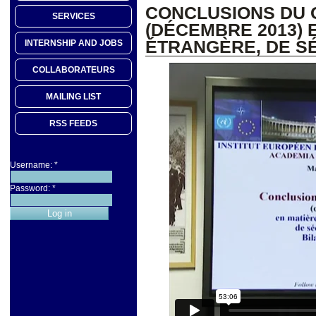
CONCLUSIONS DU 
SERVICES
(DÉCEMBRE 2013) 
ÉTRANGÈRE, DE SÉ
INTERNSHIP AND JOBS
COLLABORATEURS
MAILING LIST
RSS FEEDS
Username:
*
Password:
*