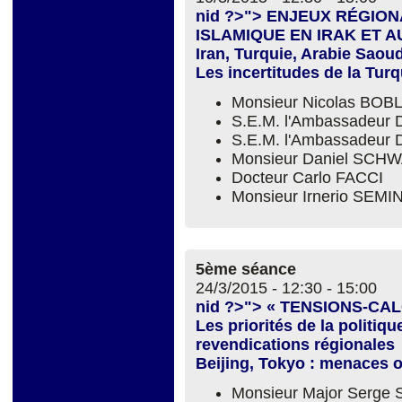
nid ?>"> ENJEUX RÉGIO
ISLAMIQUE EN IRAK ET AU
Iran, Turquie, Arabie Saoudi
Les incertitudes de la Tur
Monsieur Nicolas BOBL
S.E.M. l'Ambassadeur
S.E.M. l'Ambassadeur 
Monsieur Daniel SC
Docteur Carlo FACCI
Monsieur Irnerio SEM
5ème séance
24/3/2015 -
12:30
-
15:00
nid ?>"> « TENSIONS-CA
Les priorités de la politiq
revendications régionales
Beijing, Tokyo : menaces o
Monsieur Major Serge