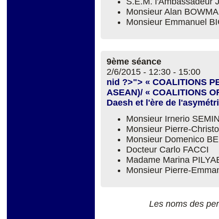
S.E.M. l'Ambassadeu
Monsieur Alan BOWM
Monsieur Emmanuel B
9ème séance
2/6/2015 -
12:30
-
15:00
nid ?>"> « COALITIONS 
ASEAN)/ « COALITIONS OF
Daesh et l'ère de l'asymétr
Monsieur Irnerio SEM
Monsieur Pierre-Chri
Monsieur Domenico B
Docteur Carlo FACCI
Madame Marina PILYA
Monsieur Pierre-Emm
Les noms des per