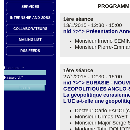
PROGRAMME
SERVICES
INTERNSHIP AND JOBS
1ère séance
13/1/2015 -
12:30
-
15:00
COLLABORATEURS
nid ?>"> Présentation An
MAILING LIST
Monsieur Irnerio SEM
Monsieur Pierre-Emm
RSS FEEDS
Username:
*
1ère séance
27/1/2015 -
12:30
-
15:00
Password:
*
nid ?>"> EURASIE - NOU
GEOPOLITIQUES ANGLO
La géopolitique eurasienne
L'UE a-t-elle une géopoliti
Docteur Carlo FACCI (
Monsieur Urmas PAET
Monsieur Major Serg
Madame Tatia DOLIDZ