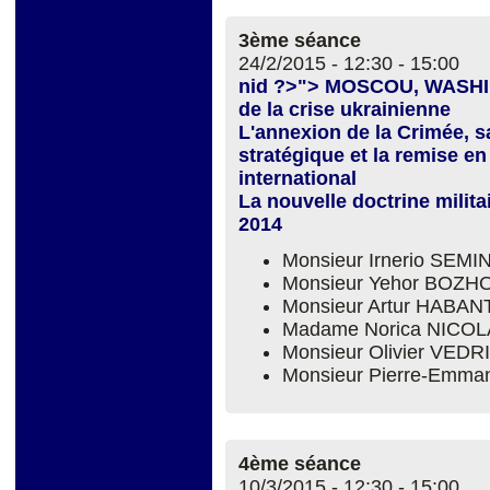
3ème séance
24/2/2015 -
12:30
-
15:00
nid ?>"> MOSCOU, WASHI
de la crise ukrainienne
L'annexion de la Crimée, sa
stratégique et la remise e
international
La nouvelle doctrine milit
2014
Monsieur Irnerio SEM
Monsieur Yehor BOZH
Monsieur Artur HABAN
Madame Norica NICOL
Monsieur Olivier VEDR
Monsieur Pierre-Emm
4ème séance
10/3/2015 -
12:30
-
15:00