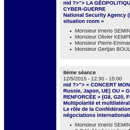
nid ?>"> LA GÉOPOLITIQ
CYBER-GUERRE
National Security Agency (N
situation room »
Monsieur Irnerio SEM
Monsieur Olivier KEMP
Monsieur Pierre-Emm
Monsieur Gertjan BOU
8ème séance
12/5/2015 -
12:30
-
15:00
nid ?>"> « CONCERT MOND
Russie, Japon, UE) OU
RENFORCÉE » (G8, G20, FM
Multipolarité et multilatéra
Le rôle de la Confédératio
négociations international
Monsieur Irnerio SEM