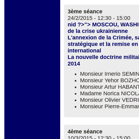
3ème séance
24/2/2015 -
12:30
-
15:00
nid ?>"> MOSCOU, WASHI
de la crise ukrainienne
L'annexion de la Crimée, sa
stratégique et la remise e
international
La nouvelle doctrine milit
2014
Monsieur Irnerio SEM
Monsieur Yehor BOZH
Monsieur Artur HABAN
Madame Norica NICOL
Monsieur Olivier VEDR
Monsieur Pierre-Emm
4ème séance
10/3/2015 -
12:30
-
15:00