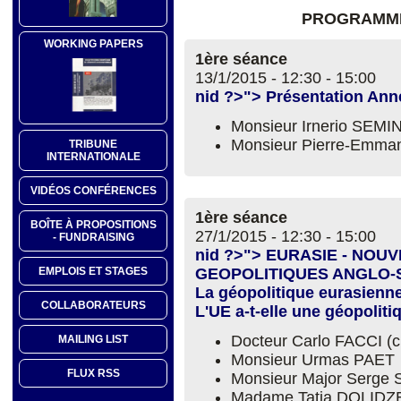
PROGRAMME
WORKING PAPERS
1ère séance
13/1/2015 -
12:30
-
15:00
nid ?>"> Présentation An
Monsieur Irnerio SEM
Monsieur Pierre-Emm
TRIBUNE
INTERNATIONALE
VIDÉOS CONFÉRENCES
1ère séance
BOÎTE À PROPOSITIONS
27/1/2015 -
12:30
-
15:00
- FUNDRAISING
nid ?>"> EURASIE - NOU
EMPLOIS ET STAGES
GEOPOLITIQUES ANGLO
La géopolitique eurasienne
COLLABORATEURS
L'UE a-t-elle une géopoliti
Docteur Carlo FACCI (
MAILING LIST
Monsieur Urmas PAET
FLUX RSS
Monsieur Major Serg
Madame Tatia DOLIDZ