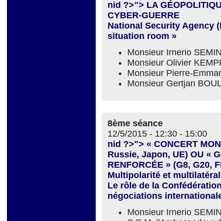
nid ?>"> LA GÉOPOLITIQ
CYBER-GUERRE
National Security Agency (N
situation room »
Monsieur Irnerio SEM
Monsieur Olivier KEMP
Monsieur Pierre-Emm
Monsieur Gertjan BOU
8ème séance
12/5/2015 -
12:30
-
15:00
nid ?>"> « CONCERT MOND
Russie, Japon, UE) OU
RENFORCÉE » (G8, G20, FM
Multipolarité et multilatéra
Le rôle de la Confédératio
négociations international
Monsieur Irnerio SEM