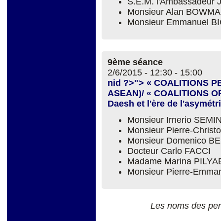
S.E.M. l'Ambassadeu
Monsieur Alan BOWM
Monsieur Emmanuel B
9ème séance
2/6/2015 -
12:30
-
15:00
nid ?>"> « COALITIONS 
ASEAN)/ « COALITIONS OF
Daesh et l'ère de l'asymétr
Monsieur Irnerio SEM
Monsieur Pierre-Chri
Monsieur Domenico B
Docteur Carlo FACCI
Madame Marina PILYA
Monsieur Pierre-Emm
Les noms des per