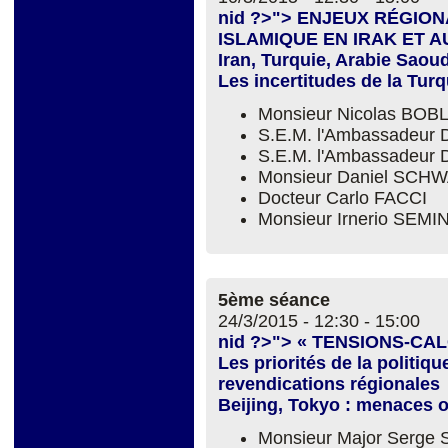
nid ?>"> ENJEUX RÉGIO
ISLAMIQUE EN IRAK ET AU
Iran, Turquie, Arabie Saoudi
Les incertitudes de la Tur
Monsieur Nicolas BOBL
S.E.M. l'Ambassadeur
S.E.M. l'Ambassadeur 
Monsieur Daniel SC
Docteur Carlo FACCI
Monsieur Irnerio SEM
5ème séance
24/3/2015 -
12:30
-
15:00
nid ?>"> « TENSIONS-CA
Les priorités de la politiq
revendications régionales
Beijing, Tokyo : menaces o
Monsieur Major Serge