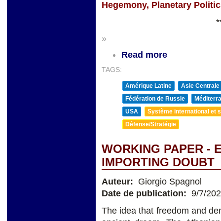
Hegemony, Planetary Politi
*
»
Read more
TAGS:
Amérique Latine
Asie Centrale
Fédération de Russie
Méditerra
USA
Système international et st
Défense/Stratégie
WORKING PAPER - 
IMPORTING DOUBT
Auteur:
Giorgio Spagnol
Date de publication:
9/7/20
The idea that freedom and de