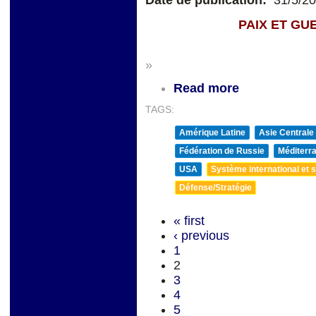
Date de publication:
31/5/2
PAIX ET GUERRE D
»
Read more
TAGS:
Amérique Latine
Asie Centrale
Fédération de Russie
Méditerra
USA
Système international et st
Défense/Stratégie
« first
‹ previous
1
2
3
4
5