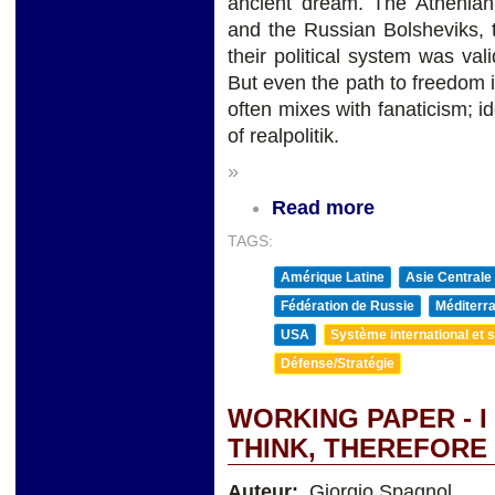
ancient dream. The Athenian 
and the Russian Bolsheviks, 
their political system was va
But even the path to freedom 
often mixes with fanaticism; 
of realpolitik.
»
Read more
TAGS:
Amérique Latine
Asie Centrale
Fédération de Russie
Méditerra
USA
Système international et st
Défense/Stratégie
WORKING PAPER - I
THINK, THEREFORE 
Auteur:
Giorgio Spagnol