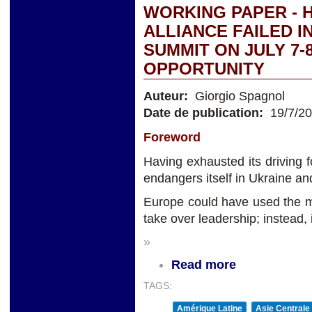
WORKING PAPER - 
ALLIANCE FAILED I
SUMMIT ON JULY 7-
OPPORTUNITY
Auteur:
Giorgio Spagnol
Date de publication:
19/7/2
Foreword
Having exhausted its driving 
endangers itself in Ukraine an
Europe could have used the m
take over leadership; instead, 
»
Read more
TAGS:
Amérique Latine
Asie Centrale