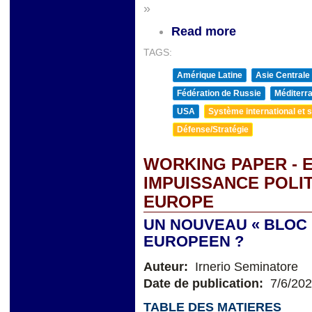
»
Read more
TAGS:
Amérique Latine
Asie Centrale
Fédération de Russie
Méditerra
USA
Système international et st
Défense/Stratégie
WORKING PAPER - 
IMPUISSANCE POLI
EUROPE
UN NOUVEAU « BLOC 
EUROPEEN ?
Auteur:
Irnerio Seminatore
Date de publication:
7/6/20
TABLE DES MATIERES