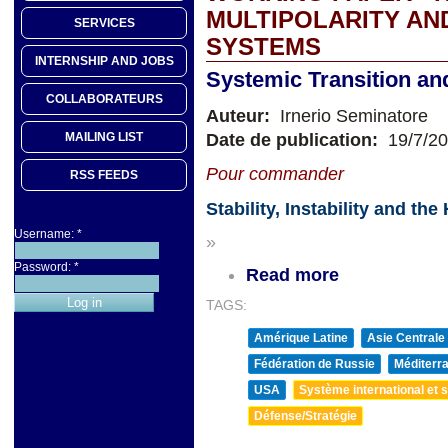
MULTIPOLARITY AN
SERVICES
SYSTEMS
INTERNSHIP AND JOBS
Systemic Transition and 
COLLABORATEURS
Auteur:
Irnerio Seminatore
Date de publication:
19/7/2
MAILING LIST
Pour commander
RSS FEEDS
Stability, Instability and t
Username:
*
»
Password:
*
Read more
TAGS:
Amérique Latine
Asie Centrale
Fédération de Russie
Méditerra
USA
Système international et st
Défense/Stratégie