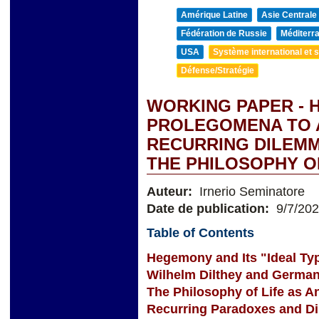
Amérique Latine
Asie Centrale
Fédération de Russie
Méditerra
USA
Système international et st
Défense/Stratégie
WORKING PAPER - 
PROLEGOMENA TO 
RECURRING DILEMM
THE PHILOSOPHY O
Auteur:
Irnerio Seminatore
Date de publication:
9/7/20
Table of Contents
Hegemony and Its "Ideal Ty
Wilhelm Dilthey and German
The Philosophy of Life as A
Recurring Paradoxes and D