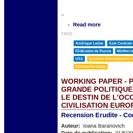
&
»
Read more
TAGS:
Amérique Latine
Asie Centrale
Fédération de Russie
Méditerra
USA
Système international et st
Défense/Stratégie
WORKING PAPER - 
GRANDE POLITIQUE.
LE DESTIN DE L'OCC
CIVILISATION EUR
Recension Erudite - Co
Auteur:
Ioana Baranovich