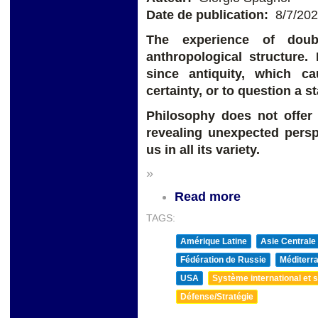
Date de publication:
8/7/20
The experience of doub
anthropological structure
since antiquity, which c
certainty, or to question a s
Philosophy does not offer 
revealing unexpected persp
us in all its variety.
»
Read more
TAGS:
Amérique Latine
Asie Centrale
Fédération de Russie
Méditerra
USA
Système international et st
Défense/Stratégie