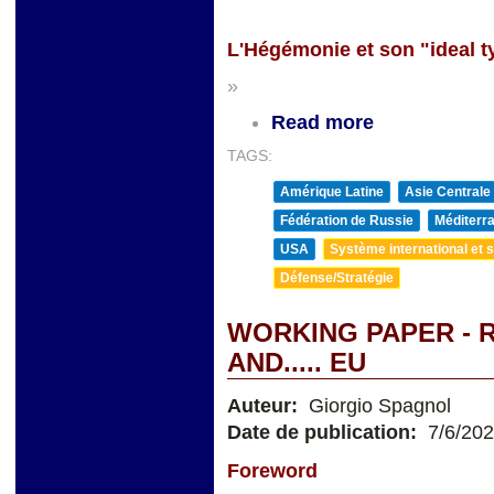
L'Hégémonie et son "ideal t
»
Read more
TAGS:
Amérique Latine
Asie Centrale
Fédération de Russie
Méditerra
USA
Système international et st
Défense/Stratégie
WORKING PAPER - R
AND..... EU
Auteur:
Giorgio Spagnol
Date de publication:
7/6/20
Foreword