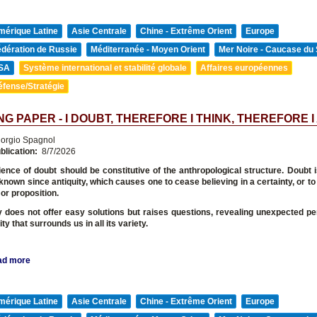
mérique Latine
Asie Centrale
Chine - Extrême Orient
Europe
édération de Russie
Méditerranée - Moyen Orient
Mer Noire - Caucase du
SA
Système international et stabilité globale
Affaires européennes
éfense/Stratégie
G PAPER - I DOUBT, THEREFORE I THINK, THEREFORE I
orgio Spagnol
blication:
8/7/2026
ence of doubt should be constitutive of the anthropological structure. Doubt 
 known since antiquity, which causes one to cease believing in a certainty, or to
or proposition.
 does not offer easy solutions but raises questions, revealing unexpected p
ity that surrounds us in all its variety.
ad more
mérique Latine
Asie Centrale
Chine - Extrême Orient
Europe