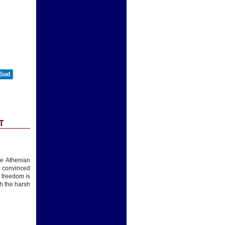
 Sud
T
he Athenian
e convinced
o freedom is
h the harsh