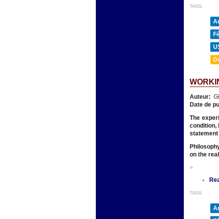
TAGS:
A
F
U
D
WORKIN
Auteur:
Gi
Date de pu
The experi
condition,
statement 
Philosophy
on the real
»
Re
TAGS:
A