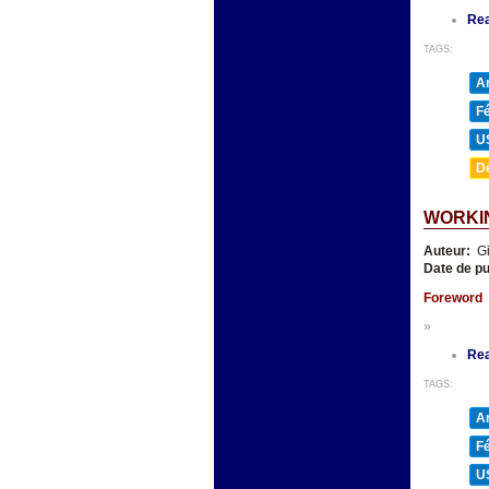
Re
TAGS:
A
F
U
D
WORKIN
Auteur:
Gi
Date de pu
Foreword
»
Re
TAGS:
A
F
U