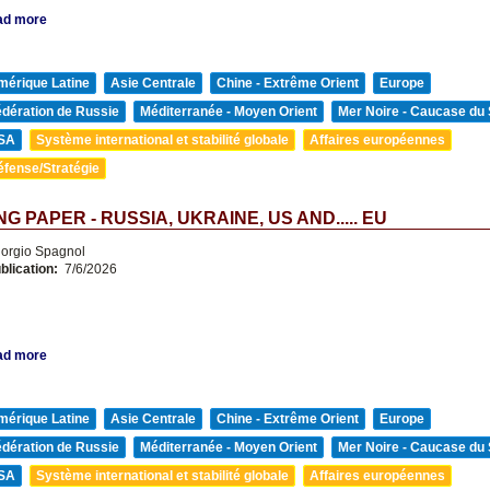
ad more
mérique Latine
Asie Centrale
Chine - Extrême Orient
Europe
édération de Russie
Méditerranée - Moyen Orient
Mer Noire - Caucase du
SA
Système international et stabilité globale
Affaires européennes
éfense/Stratégie
G PAPER - RUSSIA, UKRAINE, US AND..... EU
orgio Spagnol
blication:
7/6/2026
ad more
mérique Latine
Asie Centrale
Chine - Extrême Orient
Europe
édération de Russie
Méditerranée - Moyen Orient
Mer Noire - Caucase du
SA
Système international et stabilité globale
Affaires européennes