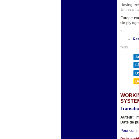
Having exh
fantasizes 
Europe cou
simply agre
»
Re
TAGS:
A
F
U
D
WORKIN
SYSTE
Transitio
Auteur:
Ir
Date de pu
Pour com
De la stabi