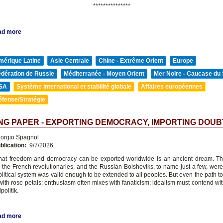
***************
ad more
mérique Latine
Asie Centrale
Chine - Extrême Orient
Europe
édération de Russie
Méditerranée - Moyen Orient
Mer Noire - Caucase du
SA
Système international et stabilité globale
Affaires européennes
éfense/Stratégie
G PAPER - EXPORTING DEMOCRACY, IMPORTING DOUB
orgio Spagnol
blication:
9/7/2026
hat freedom and democracy can be exported worldwide is an ancient dream. T
 the French revolutionaries, and the Russian Bolsheviks, to name just a few, wer
political system was valid enough to be extended to all peoples. But even the path t
with rose petals: enthusiasm often mixes with fanaticism; idealism must contend wit
politik.
ad more