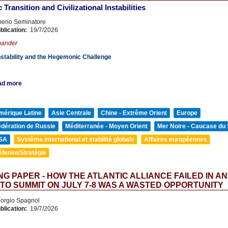
Transition and Civilizational Instabilities
nerio Seminatore
blication:
19/7/2026
mander
 Instability and the Hegemonic Challenge
ad more
mérique Latine
Asie Centrale
Chine - Extrême Orient
Europe
édération de Russie
Méditerranée - Moyen Orient
Mer Noire - Caucase du
SA
Système international et stabilité globale
Affaires européennes
éfense/Stratégie
G PAPER - HOW THE ATLANTIC ALLIANCE FAILED IN A
TO SUMMIT ON JULY 7-8 WAS A WASTED OPPORTUNITY
orgio Spagnol
blication:
19/7/2026