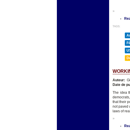
»
Re
TAGS:
A
F
U
D
WORKIN
Auteur:
Gi
Date de pu
The idea t
democrats,
that their 
not paved 
laws of real
»
Re