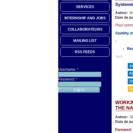
Systemic 
SERVICES
Auteur:
Ir
Date de pu
INTERNSHIP AND JOBS
Pour com
COLLABORATEURS
Stability,
MAILING LIST
»
Re
RSS FEEDS
TAGS:
A
Username:
*
F
Password:
*
U
D
WORKIN
THE NA
Auteur:
Gi
Date de pu
Foreword