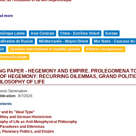
ad more
mérique Latine
Asie Centrale
Chine - Extrême Orient
Europe
édération de Russie
Méditerranée - Moyen Orient
Mer Noire - Caucase du
SA
Système international et stabilité globale
Affaires européennes
éfense/Stratégie
G PAPER - HEGEMONY AND EMPIRE. PROLEGOMENA TO
OF HEGEMONY: RECURRING DILEMMAS, GRAND POLITIC
ILOSOPHY OF LIFE
nerio Seminatore
blication:
9/7/2026
ontents
and Its "Ideal Type"
ilthey and German Historicism
ophy of Life as Anti-Metaphysical Philosophy
 Paradoxes and Dilemmas
Planetary Politics, and Empire