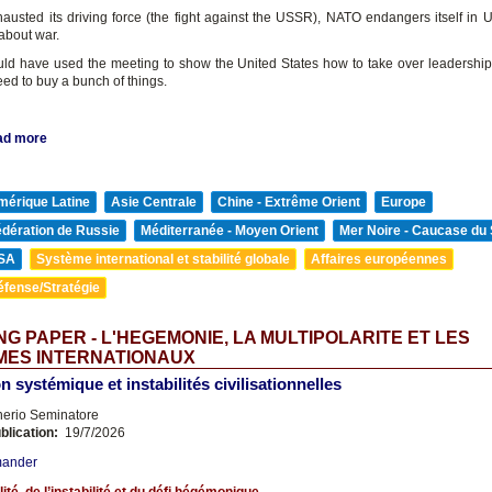
austed its driving force (the fight against the USSR), NATO endangers itself in 
about war.
ld have used the meeting to show the United States how to take over leadership; 
ed to buy a bunch of things.
ad more
mérique Latine
Asie Centrale
Chine - Extrême Orient
Europe
édération de Russie
Méditerranée - Moyen Orient
Mer Noire - Caucase du
SA
Système international et stabilité globale
Affaires européennes
éfense/Stratégie
G PAPER - L'HEGEMONIE, LA MULTIPOLARITE ET LES
MES INTERNATIONAUX
n systémique et instabilités civilisationnelles
nerio Seminatore
blication:
19/7/2026
mander
lité, de l’instabilité et du défi hégémonique