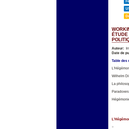
F
U
D
WORKIN
ÉTUDE 
POLITI
Auteur:
Ir
Date de pu
Table des
L'Hégémoni
Wilhelm Dil
La philoso
Paradoxes 
Hégémonie,
L'Hégémoni
»