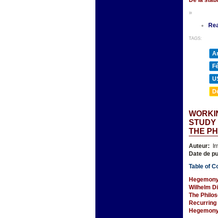
»
Re
TAGS:
A
F
U
D
WORKIN
STUDY 
THE PH
Auteur:
Ir
Date de pu
Table of C
Hegemony 
Wilhelm D
The Philos
Recurring
Hegemony, 