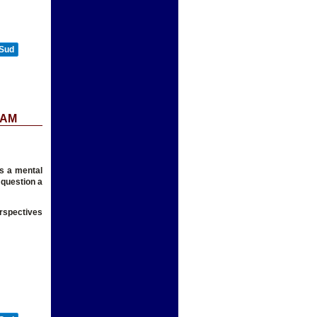
 Sud
 AM
is a mental
 question a
erspectives