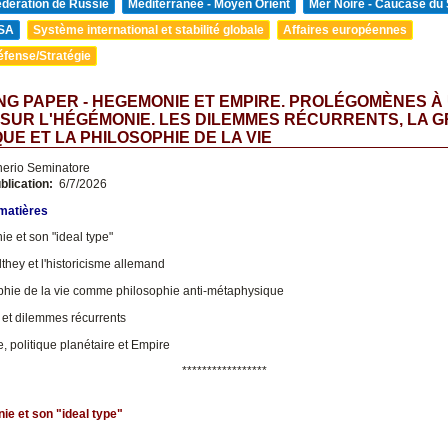
édération de Russie
Méditerranée - Moyen Orient
Mer Noire - Caucase du
SA
Système international et stabilité globale
Affaires européennes
éfense/Stratégie
G PAPER - HEGEMONIE ET EMPIRE. PROLÉGOMÈNES À
SUR L'HÉGÉMONIE. LES DILEMMES RÉCURRENTS, LA 
QUE ET LA PHILOSOPHIE DE LA VIE
nerio Seminatore
blication:
6/7/2026
 matières
e et son "ideal type"
they et l'historicisme allemand
phie de la vie comme philosophie anti-métaphysique
et dilemmes récurrents
 politique planétaire et Empire
*****************
e et son "ideal type"