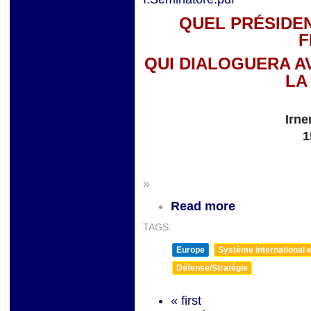
QUEL PRÉSIDE
F
QUI DIALOGUERA AV
LA
Irne
1
»
Read more
TAGS:
Europe
Système international et
Défense/Stratégie
« first