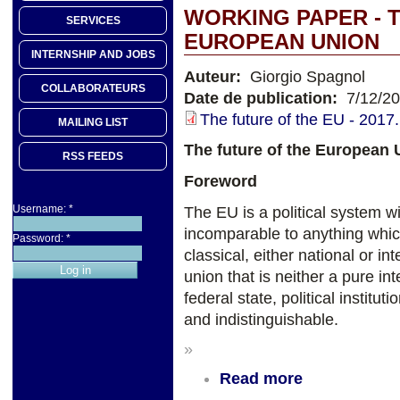
WORKING PAPER - 
SERVICES
EUROPEAN UNION
INTERNSHIP AND JOBS
Auteur:
Giorgio Spagnol
COLLABORATEURS
Date de publication:
7/12/2
The future of the EU - 2017.
MAILING LIST
The future of the European 
RSS FEEDS
Foreword
Username:
*
The EU is a political system w
incomparable to anything whic
Password:
*
classical, either national or i
union that is neither a pure i
federal state, political insti
and indistinguishable.
»
Read more