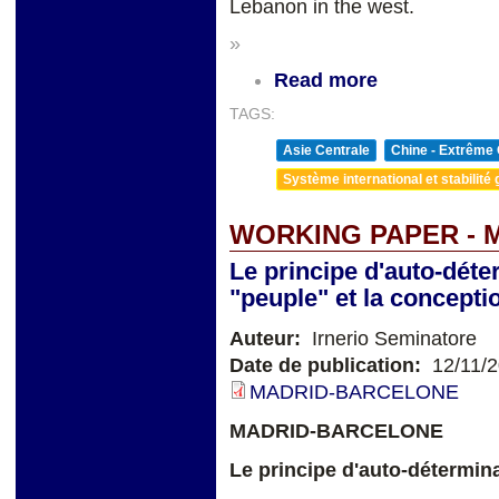
Lebanon in the west.
»
Read more
TAGS:
Asie Centrale
Chine - Extrême 
Système international et stabilité 
WORKING PAPER - 
Le principe d'auto-déte
"peuple" et la conceptio
Auteur:
Irnerio Seminatore
Date de publication:
12/11/
MADRID-BARCELONE
MADRID-BARCELONE
Le principe d'auto-détermina