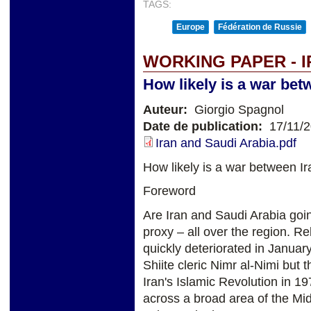
TAGS:
Europe
Fédération de Russie
WORKING PAPER - I
How likely is a war bet
Auteur:
Giorgio Spagnol
Date de publication:
17/11/
Iran and Saudi Arabia.pdf
How likely is a war between I
Foreword
Are Iran and Saudi Arabia goin
proxy – all over the region. R
quickly deteriorated in Januar
Shiite cleric Nimr al-Nimi but 
Iran's Islamic Revolution in 1
across a broad area of the Mid