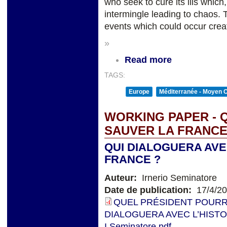
who seek to cure its ills which
intermingle leading to chaos. To
events which could occur crea
»
Read more
TAGS:
Europe
Méditerranée - Moyen O
WORKING PAPER - 
SAUVER LA FRANCE
QUI DIALOGUERA AVE
FRANCE ?
Auteur:
Irnerio Seminatore
Date de publication:
17/4/2
QUEL PRÉSIDENT POURR
DIALOGUERA AVEC L’HISTO
I.Seminatore.pdf