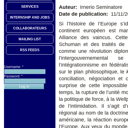
Auteur:
Irnerio Seminatore
SERVICES
Date de publication:
11/11/
INTERNSHIP AND JOBS
Si l’histoire de l’Europe s’ide
COLLABORATEURS
continent européen est mar
Alliance des vaincus. Cette 
MAILING LIST
Schuman et des traités de 
RSS FEEDS
comme une révolution diploma
l’intergouvernemental s
l’intégrationnisme en fédérali
Username:
*
sur le plan philosophique, le
Password:
*
conciliation, négociation et
surprise de cette impossibl
temps, la rupture de l’unité m
la politique de force, à la
Weltp
de l’intimidation. Il s’agit
régional au nom de la doctrine
américaine, la réaction europé
l’Europe. Aux yeux du monde