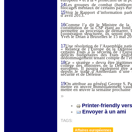
européen » et à la « protection de la
14
Les groupes de combat (
battlegr
blocages mentaux de certains pays eu
15
Voir le Rapport d’information par
d’avril 2013.
16
Comme l’a dit le Ministre de la 
constitution de la CSP étant au fond 
permettre au processus de démarrer.
coopération structurée, ils seront pr
Yves le Drian à Bruxelles le 15 mai 20
17
Une résolution de l’Assemblée natio
« Relance de l’Europe de la Défense
certains États à la sécurité de l’Eur
déficits budgétaires des États pl
dédommagement tenant compte de l’effor
18
Ce « stratège » devra être légitime
collège des ministres de la Défense
européen. Il pourra également être a
depuis le traité d’Amsterdam d’une 
sécurité et de Défense.
19
On attribue au général George S. Pa
mettre en œuvre immédiatement vaudr
mettre en œuvre la semaine prochaine 
»
Printer-friendly ver
Envoyer à un ami
TAGS:
Affaires européennes