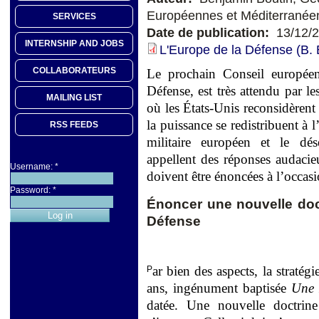
Européennes et Méditerranée
SERVICES
Date de publication:
13/12/
INTERNSHIP AND JOBS
L'Europe de la Défense (B
COLLABORATEURS
Le prochain Conseil européen
Défense, est très attendu par le
MAILING LIST
où les États-Unis reconsidèrent l
la puissance se redistribuent à 
RSS FEEDS
militaire européen et le dés
appellent des réponses audacie
Username:
*
doivent être énoncées à l’occas
Password:
*
Énoncer une nouvelle doc
Défense
ar bien des aspects, la stratég
P
ans, ingénument baptisée
Une 
datée. Une nouvelle doctrin