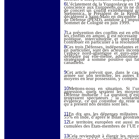
6
L’éclatement de la Yougoslavie en 19
conscience aux Européens qu’ils ne di
de concert un conflit extrêmement gr
Srebrenica, le Président de la Répub
décidèrent à Saint-Malo en décembre 1
de Défense (PESD), antidote à l’impui
Sommet de Cologne en juin 1999.
7
La prévention des conflits est en eff
les conflits en amont, il est nécessair
politique, interculturelle et inter-r
contribuer en particulier à la résolution
8
Ces trois Défenses, indépendantes e
en particulier, sont des acteurs incon
l’espace nord-atlantique et euro-amé
défendre par elle-même, additionnée
stratégique à somme positive qui fai
canadiens.
9
Cet article prévoit que, dans le ca
armée sur son territoire, les autres 
moyens en leur possession, y compris m
10
Mettons-nous en situation. Si l’u
agression, quels seraient les moyen
Défense mutuelle ? La question n’est
resteraient spectateurs ; la solidar
évidence, ce qui constitue du reste
qu’à présent nos destins sont liés.
11
En dix ans, les dépenses militair
55% en Inde, d’après le Bilan géostr
12
Le territoire européen est aussi 
cumulées des États-membres de l’UE re
13
Cela reviendrait à élargir les missi