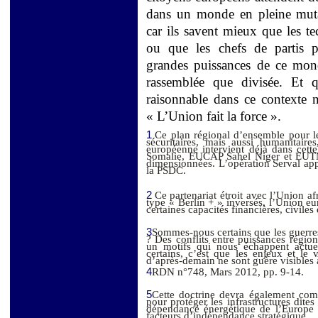
dans un monde en pleine mutat
car ils savent mieux que les te
ou que les chefs de partis po
grandes puissances de ce monde
rassemblée que divisée. Et 
raisonnable dans ce contexte 
« L’Union fait la force ».
1
Ce plan régional d’ensemble pour le
sécuritaires, mais aussi humanitaire
européenne intervient déjà dans cett
Somalie, EUCAP Sahel Niger et EUTM 
dimensionnées. L’opération Serval ap
la PSDC.
2
Ce partenariat étroit avec l’Union af
type « Berlin + » inversés, l’Union e
certaines capacités financières, civiles e
3
Sommes-nous certains que les guerre
? Des conflits entre puissances régio
un motifs qui nous échappent actue
certains, c’est que les enjeux et l
d’après-demain ne sont guère visibles 
4
RDN n°748, Mars 2012, pp. 9-14.
5
Cette doctrine devra également com
pour protéger les infrastructures dites
dépendance énergétique de l’Europe e
facteurs d’indépendance stratégique.