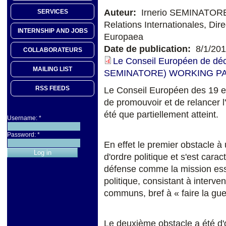
Auteur:
Irnerio SEMINATORE, 
SERVICES
Relations Internationales, Dir
INTERNSHIP AND JOBS
Europaea
Date de publication:
8/1/20
COLLABORATEURS
Le Conseil Européen de déc
MAILING LIST
SEMINATORE) WORKING PAP
RSS FEEDS
Le Conseil Européen des 19 e
de promouvoir et de relancer l
été que partiellement atteint.
Username:
*
Password:
*
En effet le premier obstacle
d'ordre politique et s'est carac
défense comme la mission essen
politique, consistant à interven
communs, bref à « faire la gue
Le deuxième obstacle a été d'o