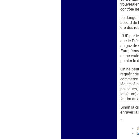
trouveraien
contrôle d
Le danger d
accord de l
ère des rel
L’UE par le
que le Pré
du gaz de s
Européens s
d’une vrai
pointer le
On ne peut 
requérir de
commerce e
légitimité 
politiques,
les (euro) 
faudra aux 
Sinon la cr
enrayer la 
»