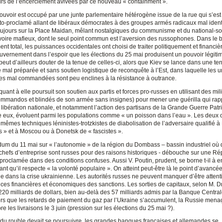
eurs de l’encerclement avivées par ce nouveau « containment ».
 pouvoir est occupé par une junte parlementaire hétérogène issue de la rue qui s’es
uto-proclamé allant de libéraux démocrates à des groupes armés radicaux mal ident
ujours sur la Place Maidan, mêlant nostalgiques du communisme et du national-so
voire mafieux, dont le seul point commun est l’aversion des russophones. Dans le bu
ent total, les puissances occidentales ont choisi de traiter politiquement et financi
uvernement dans l’espoir que les élections du 25 mai produisent un pouvoir légitim
peut d’ailleurs douter de la tenue de celles-ci, alors que Kiev se lance dans une ten
 mal préparée et sans soutien logistique de reconquête à l’Est, dans laquelle les u
es mal commandées sont peu enclines à la résistance à outrance.
uant à elle poursuit son soutien aux partis et forces pro-russes en utilisant des mil
mmandos et blindés de son armée sans insignes) pour mener une guérilla qui rapp
libération nationale, et notamment l’action des partisans de la Grande Guerre Patri
 eux, évoluent parmi les populations comme « un poisson dans l’eau ». Les deux
mêmes techniques léninistes-trotzkistes de diabolisation de l’adversaire qualifié à
es » et à Moscou ou à Donetsk de « fascistes ».
dum du 11 mai sur « l’autonomie » de la région du Dombass – bassin industriel où 
hefs d’entreprise sont russes pour des raisons historiques - débouche sur une Ré
proclamée dans des conditions confuses. Aussi V. Poutin, prudent, se borne t-il à 
ant qu’il respecte « la volonté populaire ». On atteint peut-être là le point d’avan
ie dans la crise ukrainienne. Les autorités russes ne peuvent manquer d’être attent
es financières et économiques des sanctions. Les sorties de capitaux, selon M. D
220 milliards de dollars, bien au-delà des 57 milliards admis par la Banque Centra
ors que les retards de paiement du gaz par l’Ukraine s’accumulent, la Russie mena
re les livraisons le 3 juin (pression sur les élections du 25 mai ?).
e du rouble devait se poursuivre, les grandes banques françaises et allemandes se