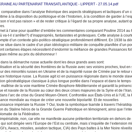
KRAINE AU PARTENARIAT TRANSATLANTIQUE - LIPPERT - 27.05.14.pdf
comparative dans l’analyse théorique des aspects stratégiques et tactiques d’un co
gitime à la disposition du politologue et de l’historien, à la condition de garder à l’es
on n’est pas raison » et de rester critique à l’égard de sa propre analyse, autant q
res.
met à l’aise pour qualifier d’emblée les commentaires comparant Poutine 2014 au 
 va-t-il s’arrêter?) d’inappropriés, fantaisistes et grotesques. Cette analyse à cour
compte d’un contexte géo-politico-stratégique profondément différent. En 1938 la d
 se situe dans le cadre d’un plan idéologico-militaire de conquête planifiée d’un po
ont certaines étapes nécessitent d’endormir la méfiance de grandes Puissances fo
 paix même au prix du déshonneur !
l dans la démarche russe actuelle dont les deux grands axes sont:
ilisation et la sécurité des frontières de la Russie avec ses voisins proches, tout en
ur des minorités russes en Ukraine et de la majorité russe de Crimée par le retour d
ace historique russe. La Russie agit ici en puissance régionale dans le monde slav
tion géostratégique classique à plus longue portée dans l’espace et dans le temps 
a maîtrise de la voie maritime Crimée-Bosphore-Méditerranée et garantit la présen
e et navale de la Russie au cœur des deux crises majeures de la Syrie et de l’Iran,
ans l’arc de crise du Grand Moyen-Orient. Confrontée aux États-Unis et à l’UE, la 
sance mondiale au risque de créer une nouvelle bipolarité. Et de nouvelles
issance impériale la Russie ? Oui, toute la symbolique tsariste à travers l’héraldiqu
ion du Staline héros de la Grande Guerre Patriotique en témoignent, ainsi que l’inte
plomatie de la Fédération.
mpérialiste, non, car elle ne manifeste aucune prétention territoriale en dehors de
 qui soit dirigée vers l’Europe de l’Est ou centrale, mais s’inquiète de l’extension mi
(GI’s, Awacs, missiles, aviation tactique, CIA) des Pays baltes à la Mer Noire réveilla