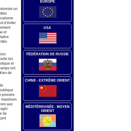
EUROPE
t donnée un
ifiés
cialisme
t d’éviter
èrement
USA
e et
tative
nités
ices
FÉDÉRATION DE RUSSIE
elle les
otique et
 camps ont
 Kiev de
CHINE - EXTRÊME ORIENT
de
publique
en prendre
cée maximum
ives aux
MÉDITÉRRANÉE - MOYEN
raghi
ORIENT
le de
çant