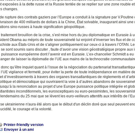
t exposées à la dette russe et la Russie tentée de se replier sur une zone rouble et
es changes.
e rupture des contrats gaziers par l’Europe a conduit à la signature par V.Poutine
ivraison de 400 milliards de dollars à la Chine, État solvable, inaugurant ainsi une
ations sino-russes à haute signification géopolitique.
 traitement brouillon de la crise, s’est mise hors du jeu diplomatique en Eurasie à un
sident Obama au mépris de toute souveraineté lui enjoint d’inverser les flux et de
chiste aux États-Unis et de s’aligner politiquement sur ceux-ci à travers l’OTAN. Le
e sont soumis sans discuter , faute d’avoir une vision géostratégique propre aux i
e puissance européenne dont l’avenir est en Eurasie. L’ex-chancelier Schmidt a eu
 danger de laisser la diplomatie de l’UE aux mains de la technocratie communautair
donc qu’être inquiet quant à l’issue de la négociation du partenariat transatlantiqu
 l’UE vigilance et fermeté, pour éviter la perte de toute indépendance en matière d
t d’investissements à travers des organes transatlantiques de règlements et d’arb
politique et démocratique qui ouvriraient la voie à d’autres abandons de souveraine
 jusqu’à la renonciation au projet d’une Europe puissance politique intégrée et globa
atlantistes inconditionnels, les eurosceptiques ou euro-pessimistes, les souverainiste
lendemains du 25 mai que se lèvent les euro-veilleurs attentifs aux intérêts de l’E
ise ukrainienne n'aura été alors que le début d'un déclin doré que seul peuvent en
lucidité, le courage et la volonté.
Printer-friendly version
Envoyer à un ami