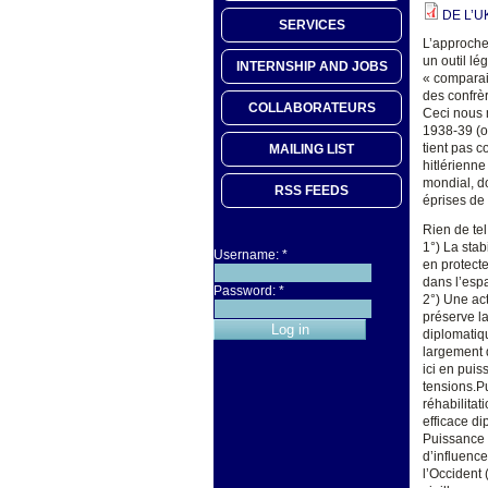
DE L’U
SERVICES
L’approche 
un outil lé
INTERNSHIP AND JOBS
« comparais
des confrè
COLLABORATEURS
Ceci nous 
1938-39 (où
tient pas 
MAILING LIST
hitlérienne
mondial, d
RSS FEEDS
éprises de
Rien de te
1°) La stab
Username:
*
en protecte
dans l’esp
Password:
*
2°) Une ac
préserve l
diplomatiqu
largement d
ici en puis
tensions.Pu
réhabilitat
efficace di
Puissance i
d’influence
l’Occident 