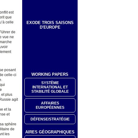
nflit est
prit que
u’à celle
EXODE TROIS SAISONS
D'EUROPE
Führer de
te vue ne
émarche
uvoir
llement
 se posant
WORKING PAPERS
e celle-ci
e.
SYSTÈME
qui
INTERNATIONAL ET
ce
STABILITÉ GLOBALE
 et plus
Russie agit
AFFAIRES
EUROPÉENNES
e et la
nse et
DÉFENSE/STRATÉGIE
 sa sphère
litaire de
AIRES GÉOGRAPHIQUES
nt les