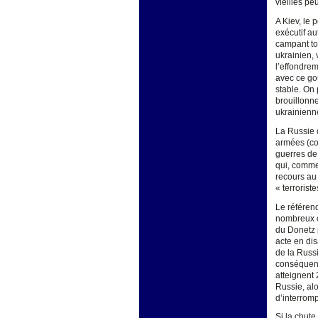
vieilles p
A Kiev, le
exécutif a
campant to
ukrainien, 
l’effondrem
avec ce go
stable. On 
brouillonne
ukrainienn
La Russie q
armées (co
guerres de 
qui, comme
recours au 
« terrorist
Le référen
nombreux c
du Donetz 
acte en dis
de la Russ
conséquenc
atteignent 
Russie, al
d’interromp
Si la chut