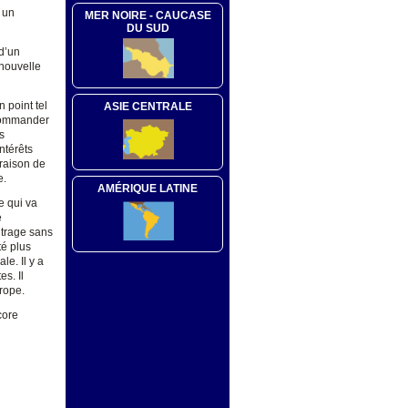
 un
MER NOIRE - CAUCASE
DU SUD
 d’un
 nouvelle
 point tel
ASIE CENTRALE
 commander
s
ntérêts
 raison de
e.
AMÉRIQUE LATINE
e qui va
e
itrage sans
té plus
le. Il y a
s. Il
urope.
core