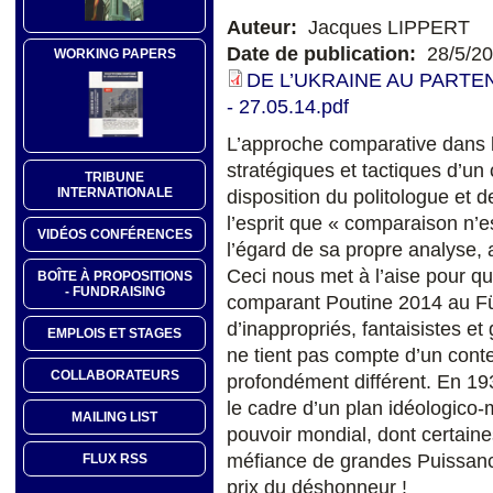
Auteur:
Jacques LIPPERT
Date de publication:
28/5/2
WORKING PAPERS
DE L’UKRAINE AU PARTE
- 27.05.14.pdf
L’approche comparative dans l
stratégiques et tactiques d’un c
TRIBUNE
INTERNATIONALE
disposition du politologue et de
l’esprit que « comparaison n’es
VIDÉOS CONFÉRENCES
l’égard de sa propre analyse, 
Ceci nous met à l’aise pour q
BOÎTE À PROPOSITIONS
- FUNDRAISING
comparant Poutine 2014 au Füh
d’inappropriés, fantaisistes e
EMPLOIS ET STAGES
ne tient pas compte d’un conte
COLLABORATEURS
profondément différent. En 19
le cadre d’un plan idéologico-m
MAILING LIST
pouvoir mondial, dont certaine
méfiance de grandes Puissanc
FLUX RSS
prix du déshonneur !