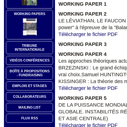
WORKING PAPER 1
WORKING PAPER 2
WORKING PAPERS
LE LÉVIATHAN, LE FAUCON E
power" à l'épreuve de la "Bala
Télécharger le fichier PDF
WORKING PAPER 3
TRIBUNE
INTERNATIONALE
WORKING PAPER 4
Les approches théoriques actue
VIDÉOS CONFÉRENCES
BRZEZINSKI : Le grand échiqu
BOÎTE À PROPOSITIONS
vrai choix.Samuel HUNTINGTON
- FUNDRAISING
KISSINGER : La théorie des 
EMPLOIS ET STAGES
Télécharger le fichier PDF
COLLABORATEURS
WORKING PAPER 5
DE LA PUISSANCE MONDIA
MAILING LIST
GLOBALE. INSTABILITÉS R
ET ASIE CENTRALE)
FLUX RSS
Télécharger le fichier PDF