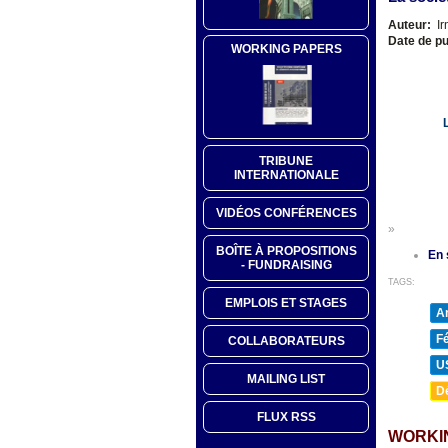
Auteur:
Ir
Date de pu
WORKING PAPERS
L
TRIBUNE
INTERNATIONALE
VIDÉOS CONFÉRENCES
»
BOÎTE À PROPOSITIONS
En 
- FUNDRAISING
TAGS:
EMPLOIS ET STAGES
A
F
COLLABORATEURS
U
MAILING LIST
D
FLUX RSS
WORKI