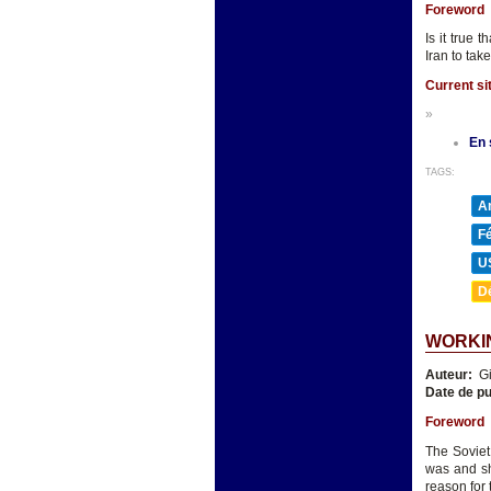
Foreword
Is it true 
Iran to ta
Current si
»
En 
TAGS:
A
F
U
D
WORKIN
Auteur:
Gi
Date de pu
Foreword
The Soviet
was and sh
reason for