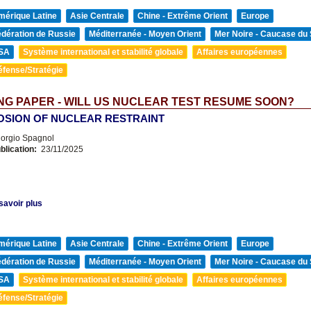
mérique Latine
Asie Centrale
Chine - Extrême Orient
Europe
édération de Russie
Méditerranée - Moyen Orient
Mer Noire - Caucase du
SA
Système international et stabilité globale
Affaires européennes
éfense/Stratégie
G PAPER - WILL US NUCLEAR TEST RESUME SOON?
OSION OF NUCLEAR RESTRAINT
orgio Spagnol
blication:
23/11/2025
savoir plus
mérique Latine
Asie Centrale
Chine - Extrême Orient
Europe
édération de Russie
Méditerranée - Moyen Orient
Mer Noire - Caucase du
SA
Système international et stabilité globale
Affaires européennes
éfense/Stratégie