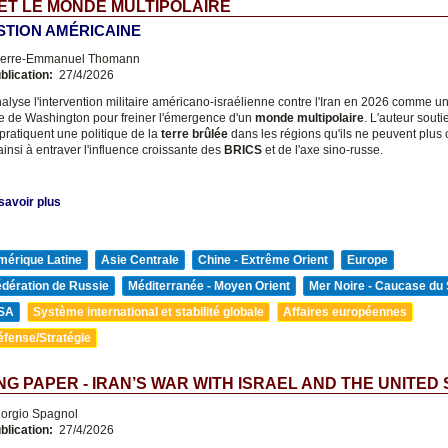
 ET LE MONDE MULTIPOLAIRE
STION AMÉRICAINE
erre-Emmanuel Thomann
blication:
27/4/2026
alyse l'intervention militaire américano-israélienne contre l'Iran en 2026 comme un
 de Washington pour freiner l'émergence d'un
monde multipolaire
. L'auteur souti
pratiquent une politique de la
terre brûlée
dans les régions qu'ils ne peuvent plus c
insi à entraver l'influence croissante des
BRICS
et de l'axe sino-russe.
savoir plus
mérique Latine
Asie Centrale
Chine - Extrême Orient
Europe
édération de Russie
Méditerranée - Moyen Orient
Mer Noire - Caucase du
SA
Système international et stabilité globale
Affaires européennes
éfense/Stratégie
G PAPER - IRAN’S WAR WITH ISRAEL AND THE UNITED
orgio Spagnol
blication:
27/4/2026