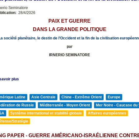
nerio Seminatore
blication:
28/4/2026
PAIX ET GUERRE
DANS LA GRANDE POLITIQUE
a société planétaire, le destin de l’Occident et la fin de la civilisation européen
par
IRNERIO SEMINATORE
savoir plus
mérique Latine
Asie Centrale
Chine - Extrême Orient
Europe
édération de Russie
Méditerranée - Moyen Orient
Mer Noire - Caucase du
SA
Système international et stabilité globale
Affaires européennes
éfense/Stratégie
NG PAPER - GUERRE AMÉRICANO-ISRAÉLIENNE CONTR