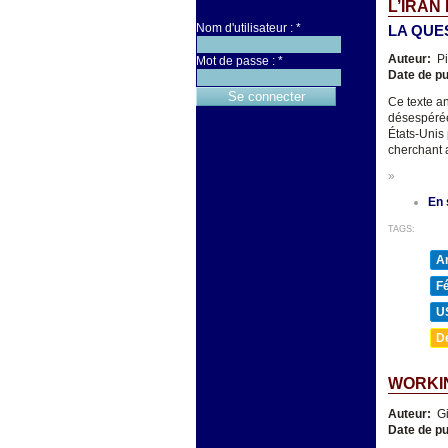
L’IRAN
Nom d'utilisateur :
*
LA QUE
Auteur:
Pi
Mot de passe :
*
Date de pu
Ce texte an
désespérée
États-Unis 
cherchant a
»
En 
TAGS:
A
F
U
D
WORKIN
Auteur:
Gi
Date de pu