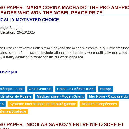
G PAPER - MARÍA CORINA MACHADO: THE PRO-AMERI
LEADER WHO WON THE NOBEL PEACE PRIZE
TICALLY MOTIVATED CHOICE
orgio Spagnol
blication:
25/10/2025
e Prize controversies often reach beyond the academic community. Criticisms tha
gainst some of the awards include allegations that they were politically motivated,
y a faulty definition of what constitutes work for peace.
savoir plus
mérique Latine
Asie Centrale
Chine - Extrême Orient
Europe
édération de Russie
Méditerranée - Moyen Orient
Mer Noire - Caucase du
SA
Système international et stabilité globale
Affaires européennes
éfense/Stratégie
G PAPER - NICOLAS SARKOZY ENTRE NIETZSCHE ET