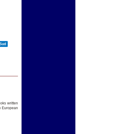
 Sud
oks written
y) European