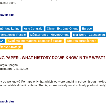
t that point.
savoir plus
mérique Latine
Asie Centrale
Chine - Extrême Orient
Europe
édération de Russie
Méditerranée - Moyen Orient
Mer Noire - Caucase du
SA
Système international et stabilité globale
Affaires européennes
éfense/Stratégie
G PAPER - WHAT HISTORY DO WE KNOW IN THE WEST?
orgio Spagnol
blication:
28/12/2025
ry do we know? Perhaps only that which we were taught in school through textbo
to immutable didactic criteria. That is, an exclusively (or absolutely predominantl
savoir plus