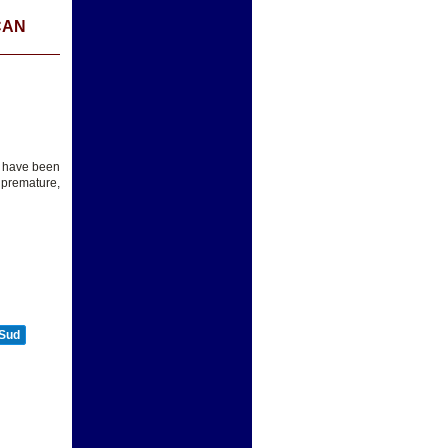
CAN
t have been
 premature,
 Sud