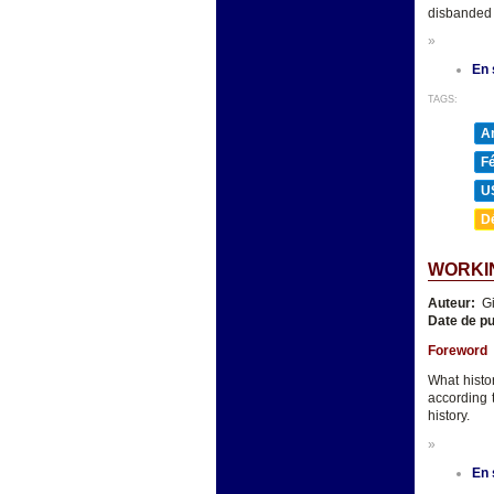
disbanded a
»
En 
TAGS:
A
F
U
D
WORKIN
Auteur:
Gi
Date de pu
Foreword
What histo
according 
history.
»
En 