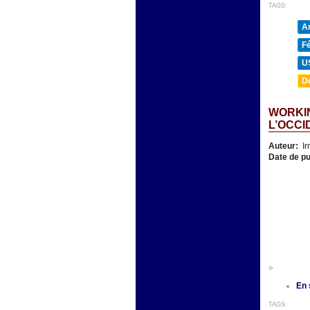
TAGS:
A
F
U
D
WORKIN
L’OCCI
Auteur:
Ir
Date de pu
»
En 
TAGS: