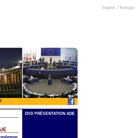
English
Français
T
DVD PRÉSENTATION ADE
QUE
uropéenne