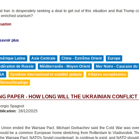
that Iran is desperately seeking a deal to get out of this situation and that Trump 
ke enriched uranium?
tuation
savoir plus
mérique Latine
Asie Centrale
Chine - Extrême Orient
Europe
édération de Russie
Méditerranée - Moyen Orient
Mer Noire - Caucase du
SA
Système international et stabilité globale
Affaires européennes
éfense/Stratégie
G PAPER - HOW LONG WILL THE UKRAINIAN CONFLICT
orgio Spagnol
blication:
28/12/2025
 Union ended the Warsaw Pact. Michael Gorbachev said the Cold War was over,
ould be a common European home stretching from Rotterdam to Vladivostok. T
 the Warsaw Pact, NATO's Soviet counterpart, to continue to exist, and NATO shoul