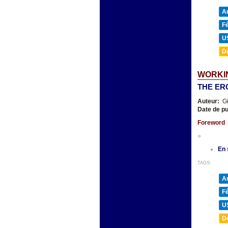
A
F
U
D
WORKIN
THE ER
Auteur:
Gi
Date de pu
Foreword
»
En 
TAGS:
A
F
U
D