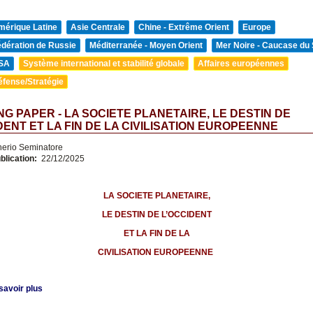
mérique Latine
Asie Centrale
Chine - Extrême Orient
Europe
édération de Russie
Méditerranée - Moyen Orient
Mer Noire - Caucase du
SA
Système international et stabilité globale
Affaires européennes
éfense/Stratégie
G PAPER - LA SOCIETE PLANETAIRE, LE DESTIN DE
DENT ET LA FIN DE LA CIVILISATION EUROPEENNE
nerio Seminatore
blication:
22/12/2025
LA SOCIETE PLANETAIRE,
LE DESTIN DE L’OCCIDENT
ET LA FIN DE LA
CIVILISATION EUROPEENNE
savoir plus