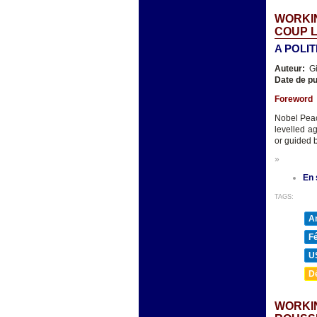
WORKIN
COUP 
A POLI
Auteur:
Gi
Date de pu
Foreword
Nobel Peac
levelled a
or guided b
»
En 
TAGS:
A
F
U
D
WORKIN