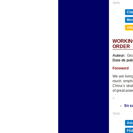
TAGS:
Chi
Mer
Aff
WORKING
ORDER
Auteur:
Gio
Date de pub
Foreword
We are livin
much emphas
China’s stra
of great pow
»
En sa
TAGS:
Amé
Féd