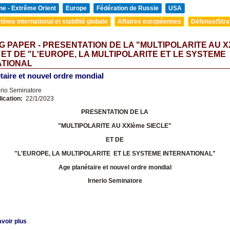
ne - Extrême Orient
Europe
Fédération de Russie
USA
tème international et stabilité globale
Affaires européennes
Défense/Stra
 PAPER - PRESENTATION DE LA "MULTIPOLARITE AU X
 ET DE "L'EUROPE, LA MULTIPOLARITE ET LE SYSTEME
ATIONAL
taire et nouvel ordre mondial
erio Seminatore
lication:
22/1/2023
PRESENTATION DE LA
"MULTIPOLARITE AU XXIème SIECLE"
ET DE
"L'EUROPE, LA MULTIPOLARITE ET LE SYSTEME INTERNATIONAL
"
Age planétaire et nouvel ordre mondial
Irnerio Seminatore
voir plus