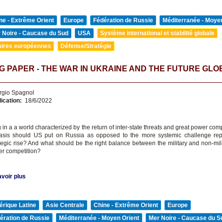
ne - Extrême Orient
Europe
Fédération de Russie
Méditerranée - Moyen
 Noire - Caucase du Sud
USA
Système international et stabilité globale
aires européennes
Défense/Stratégie
 PAPER - THE WAR IN UKRAINE AND THE FUTURE GLO
rgio Spagnol
lication:
18/6/2022
g in a a world characterized by the return of inter-state threats and great power com
is should US put on Russia as opposed to the more systemic challenge rep
tegic rise? And what should be the right balance between the military and non-mil
er competition?
voir plus
rique Latine
Asie Centrale
Chine - Extrême Orient
Europe
ération de Russie
Méditerranée - Moyen Orient
Mer Noire - Caucase du S