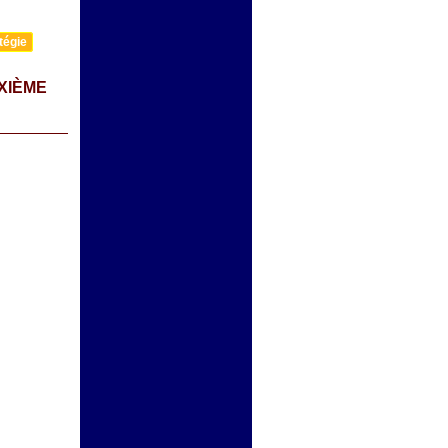
tégie
XIÈME