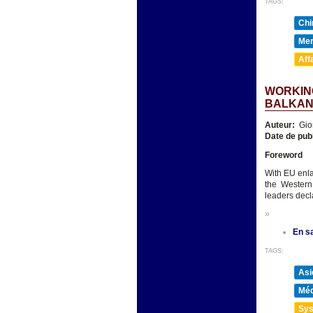
TAGS:
Chi
Mer
Aff
WORKING
BALKA
Auteur:
Gio
Date de pub
Foreword
With EU enla
the Western
leaders decl
»
En sa
TAGS:
Asi
Méd
Sys