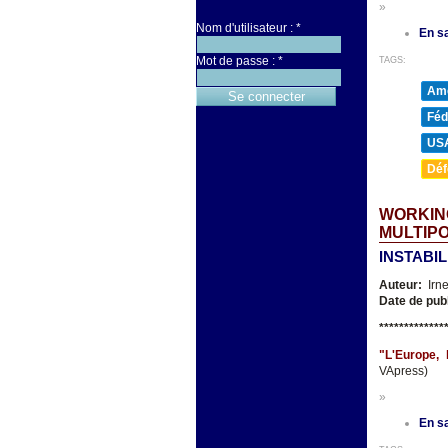
»
Nom d'utilisateur :
*
En sa
Mot de passe :
*
TAGS:
Amé
Féd
US
Déf
WORKING
MULTIPO
INSTABI
Auteur:
Irn
Date de pub
**
***********
"L'Europe, 
VApress)
»
En sa