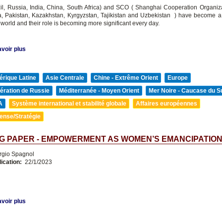
l, Russia, India, China, South Africa) and SCO ( Shanghai Cooperation Organiza
a, Pakistan, Kazakhstan, Kyrgyzstan, Tajikistan and Uzbekistan ) have become a
 world and their role is becoming more significant every day.
voir plus
rique Latine
Asie Centrale
Chine - Extrême Orient
Europe
ération de Russie
Méditerranée - Moyen Orient
Mer Noire - Caucase du S
A
Système international et stabilité globale
Affaires européennes
ense/Stratégie
G PAPER - EMPOWERMENT AS WOMEN’S EMANCIPATIO
rgio Spagnol
lication:
22/1/2023
voir plus