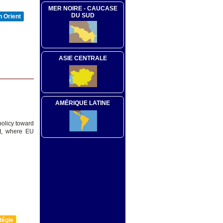
MER NOIRE - CAUCASE
DU SUD
 Orient
ASIE CENTRALE
N
AMÉRIQUE LATINE
policy toward
it, where EU
tégie