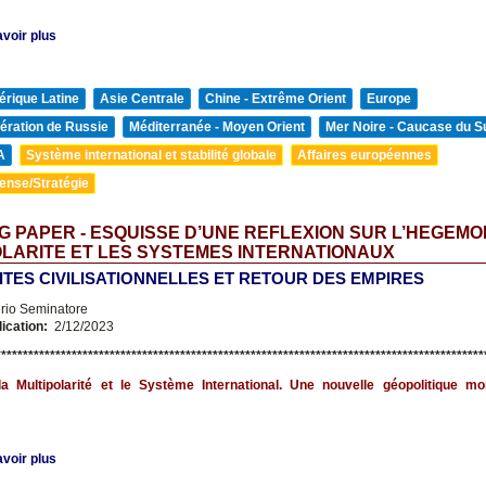
voir plus
rique Latine
Asie Centrale
Chine - Extrême Orient
Europe
ération de Russie
Méditerranée - Moyen Orient
Mer Noire - Caucase du S
A
Système international et stabilité globale
Affaires européennes
ense/Stratégie
 PAPER - ESQUISSE D’UNE REFLEXION SUR L’HEGEMON
LARITE ET LES SYSTEMES INTERNATIONAUX
LITES CIVILISATIONNELLES ET RETOUR DES EMPIRES
erio Seminatore
lication:
2/12/2023
*******************************************************************
***********************
la Multipolarité et le Système International. Une nouvelle géopolitique mo
voir plus