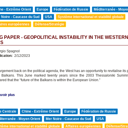
ne - Extrême Orient
Europe
Fédération de Russie
Méditerranée - Moyen
 Noire - Caucase du Sud
USA
Système international et stabilité globale
aires européennes
Défense/Stratégie
 PAPER - GEOPOLITICAL INSTABILITY IN THE WESTER
NS
rgio Spagnol
lication:
2/12/2023
rgement back on the political agenda, the West has an opportunity to revitalise its 
 Balkans. This June marked twenty years since the 2003 Thessaloniki Summ
ared that the “future of the Balkans is within the European Union.”
voir plus
e Centrale
Chine - Extrême Orient
Europe
Fédération de Russie
iterranée - Moyen Orient
Mer Noire - Caucase du Sud
USA
tème international et stabilité globale
Affaires européennes
Défense/Stra