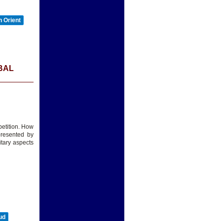
 Orient
BAL
petition. How
resented by
itary aspects
ud