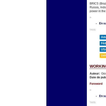
BRICS (Brazi
Russia, Indi
power in the
»
En sa
TAGS:
Amé
Féd
US
Déf
WORKIN
Auteur:
Gio
Date de pub
Foreword
»
En sa
TAGS: