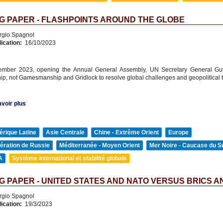
G PAPER - FLASHPOINTS AROUND THE GLOBE
rgio Spagnol
lication:
16/10/2023
mber 2023, opening the Annual General Assembly, UN Secretary General Gut
p, not Gamesmanship and Gridlock to resolve global challenges and geopolitical 
voir plus
rique Latine
Asie Centrale
Chine - Extrême Orient
Europe
ération de Russie
Méditerranée - Moyen Orient
Mer Noire - Caucase du S
A
Système international et stabilité globale
 PAPER - UNITED STATES AND NATO VERSUS BRICS A
rgio Spagnol
lication:
19/3/2023