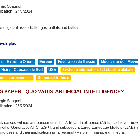
rgio Spagnol
lication:
24/3/2024
r of global risks, challenges, ballots and bullets.
voir plus
ne - Extrême Orient
Europe
Fédération de Russie
Méditerranée - Moyen
 Noire - Caucase du Sud
USA
Système international et stabilité globale
aires européennes
Défense/Stratégie
 PAPER - QUO VADIS, ARTIFICIAL INTELLIGENCE?
rgio Spagnol
lication:
25/2/2024
k passes without announcements that Artificial Intelligence (AI) has achieved new 
rival of Generative AI, ChatGPT, and subsequent Large Language Models (LLMs) d
ating uses and their implications is increasingly visible in mainstream media.