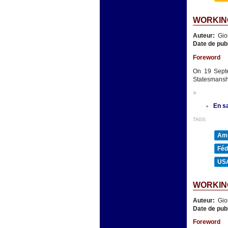
WORKIN
Auteur:
Gio
Date de pub
Foreword
On 19 Septe
Statesmanshi
»
En sa
TAGS:
Amé
Féd
US
WORKING
Auteur:
Gio
Date de pub
Foreword