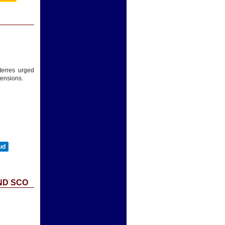
erres urged
tensions.
ud
ND SCO