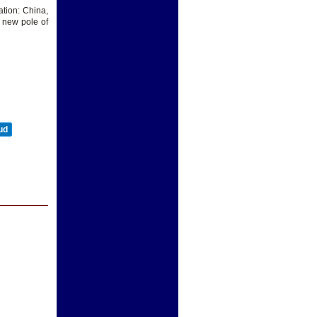
tion: China,
 new pole of
ud
N