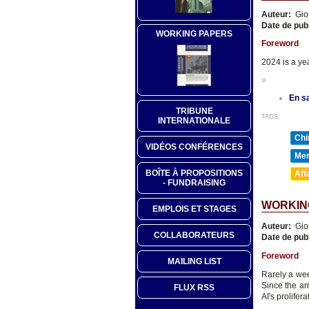
Auteur:
Gio
Date de pub
WORKING PAPERS
Foreword
2024 is a yea
»
En sa
TRIBUNE
TAGS:
INTERNATIONALE
Chi
VIDÉOS CONFÉRENCES
Mer
BOÎTE À PROPOSITIONS
Aff
- FUNDRAISING
WORKING
EMPLOIS ET STAGES
Auteur:
Gio
COLLABORATEURS
Date de pub
Foreword
MAILING LIST
Rarely a wee
Since the ar
FLUX RSS
AI's prolifer