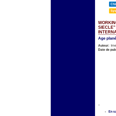
Chi
Sys
WORKING
SIECLE"
INTERN
Age plané
Auteur:
Irn
Date de pub
»
En sa