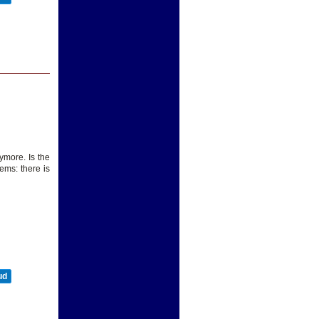
ymore. Is the
ems: there is
ud