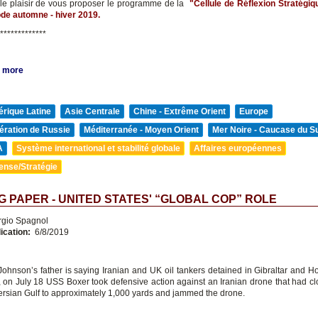
le plaisir de vous proposer le programme de la
"Cellule de Réflexion Stratégiqu
ode automne - hiver 2019.
*************
 more
rique Latine
Asie Centrale
Chine - Extrême Orient
Europe
ération de Russie
Méditerranée - Moyen Orient
Mer Noire - Caucase du S
A
Système international et stabilité globale
Affaires européennes
ense/Stratégie
 PAPER - UNITED STATES' “GLOBAL COP” ROLE
rgio Spagnol
ication:
6/8/2019
Johnson’s father is saying Iranian and UK oil tankers detained in Gibraltar and 
on July 18 USS Boxer took defensive action against an Iranian drone that had cl
Persian Gulf to approximately 1,000 yards and jammed the drone.