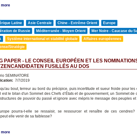
 more
rique Latine
Asie Centrale
Chine - Extrême Orient
Europe
ération de Russie
Méditerranée - Moyen Orient
Mer Noire - Caucase du S
A
Système international et stabilité globale
Affaires européennes
ense/Stratégie
 PAPER - LE CONSEIL EUROPÉEN ET LES NOMINATIONS
TZENCANDIDATEN FUSILLÉS AU DOS
erio SEMINATORE
ication:
7/7/2019
squ'au bout, terreur au bord du précipice, puis incertitude et sueur froide pour les
el est le bilan d'un Sommet des Chefs d’États et de gouvernement, un Sommet de 
 structures de pouvoir du passé et ignore avec mépris le message des peuples et 
Europe pourra-t-elle se ressaisir, se ressourcer et renaître de ces cendres?
eut elle venir de sa faiblesse?
 more