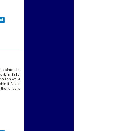
ud
ars since the
fit. In 1815,
apoleon while
ble if Britain
s the funds to