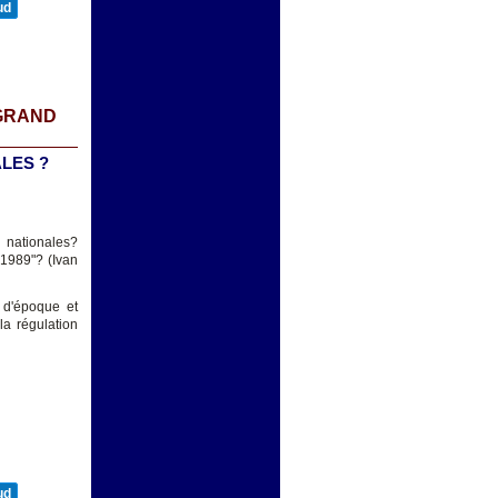
ud
 GRAND
LES ?
s nationales?
-1989"? (Ivan
 d'époque et
la régulation
ud