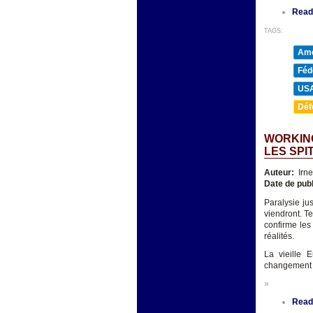
Read
TAGS:
Amé
Féd
US
Déf
WORKING
LES SPI
Auteur:
Irn
Date de publ
Paralysie ju
viendront. T
confirme les
réalités.
La vieille 
changement p
»
Read