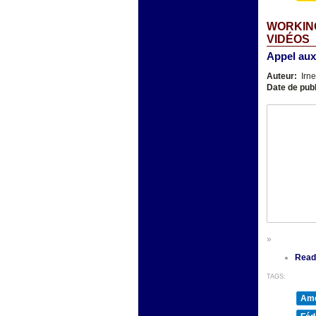
WORKING
VIDÉOS
Appel aux
Auteur:
Irn
Date de publ
»
Read
TAGS:
Amé