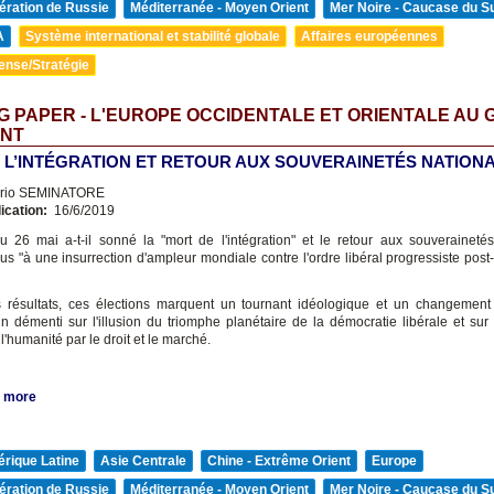
ération de Russie
Méditerranée - Moyen Orient
Mer Noire - Caucase du S
A
Système international et stabilité globale
Affaires européennes
ense/Stratégie
 PAPER - L'EUROPE OCCIDENTALE ET ORIENTALE AU
NT
 L’INTÉGRATION ET RETOUR AUX SOUVERAINETÉS NATIONA
erio SEMINATORE
ication:
16/6/2019
u 26 mai a-t-il sonné la "mort de l'intégration" et le retour aux souveraineté
us "à une insurrection d'ampleur mondiale contre l'ordre libéral progressiste post
 résultats, ces élections marquent un tournant idéologique et un changement
un démenti sur l'illusion du triomphe planétaire de la démocratie libérale et sur 
'humanité par le droit et le marché.
 more
rique Latine
Asie Centrale
Chine - Extrême Orient
Europe
ération de Russie
Méditerranée - Moyen Orient
Mer Noire - Caucase du S