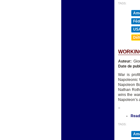
TAGS:
Amé
Féd
US
Déf
WORKIN
Auteur:
Gio
Date de publ
War is profi
Napoleonic W
Napoleon Bon
Nathan Rothsc
wins the war 
Napoleon’s 
»
Read
TAGS:
Amé