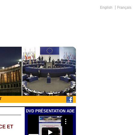
English
Français
T
DVD PRÉSENTATION ADE
CE ET