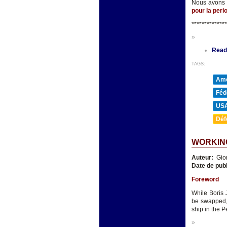
Nous avons 
pour la peri
**************
»
Read
TAGS:
Amé
Féd
US
Déf
WORKING
Auteur:
Gio
Date de publ
Foreword
While Boris 
be swapped, 
ship in the 
»