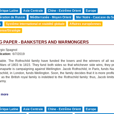
rique Latine
Asie Centrale
Chine - Extrême Orient
Europe
ération de Russie
Méditerranée - Moyen Orient
Mer Noire - Caucase du S
A
Système international et stabilité globale
Affaires européennes
ense/Stratégie
G PAPER - BANKSTERS AND WARMONGERS
rgio Spagnol
ication:
6/7/2019
table. The Rothschild family have funded the losers and the winners of all w
ars of 1803 to 1815. They fund both sides so that whichever side wins, they pro
aparte is campaigning against Wellington. Jacob Rothschild, in Paris, funds N
hild, in London, funds Wellington. Soon, the family decides that it is more profita
as the British royal family is indebted to the Rothschild family: thus, Jacob limit
army.
 more
rique Latine
Asie Centrale
Chine - Extrême Orient
Europe