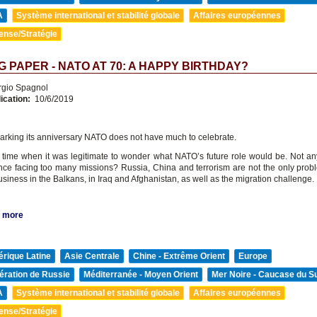
A
Système international et stabilité globale
Affaires européennes
ense/Stratégie
 PAPER - NATO AT 70: A HAPPY BIRTHDAY?
rgio Spagnol
ication:
10/6/2019
arking its anniversary NATO does not have much to celebrate.
time when it was legitimate to wonder what NATO’s future role would be. Not an
iance facing too many missions? Russia, China and terrorism are not the only probl
siness in the Balkans, in Iraq and Afghanistan, as well as the migration challenge.
 more
rique Latine
Asie Centrale
Chine - Extrême Orient
Europe
ération de Russie
Méditerranée - Moyen Orient
Mer Noire - Caucase du S
A
Système international et stabilité globale
Affaires européennes
ense/Stratégie