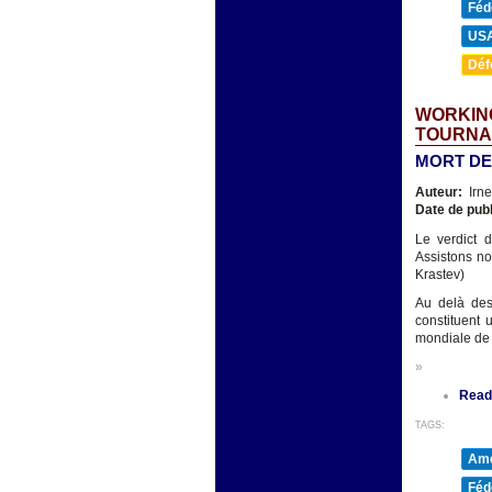
Féd
US
Déf
WORKING
TOURNA
MORT DE
Auteur:
Irn
Date de publ
Le verdict d
Assistons no
Krastev)
Au delà des
constituent 
mondiale de l
»
Read
TAGS:
Amé
Féd