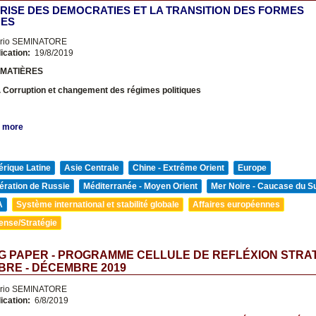
CRISE DES DEMOCRATIES ET LA TRANSITION DES FORMES
UES
erio SEMINATORE
ication:
19/8/2019
 MATIÈRES
. Corruption et changement des régimes politiques
 more
rique Latine
Asie Centrale
Chine - Extrême Orient
Europe
ération de Russie
Méditerranée - Moyen Orient
Mer Noire - Caucase du S
A
Système international et stabilité globale
Affaires européennes
ense/Stratégie
G PAPER - PROGRAMME CELLULE DE REFLÉXION STRA
RE - DÉCEMBRE 2019
erio SEMINATORE
ication:
6/8/2019