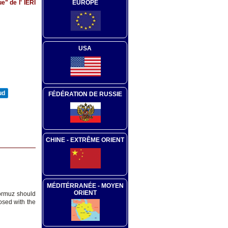
e" de l' IERI
EUROPE
USA
ud
FÉDÉRATION DE RUSSIE
CHINE - EXTRÊME ORIENT
MÉDITÉRRANÉE - MOYEN
ORIENT
Hormuz should
osed with the