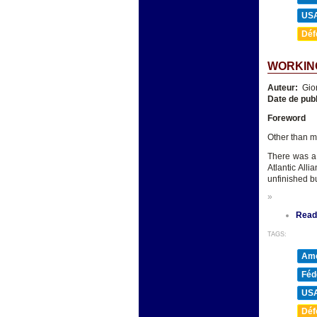
US
Déf
WORKING
Auteur:
Gio
Date de publ
Foreword
Other than m
There was a 
Atlantic All
unfinished bu
»
Read
TAGS:
Amé
Féd
US
Déf