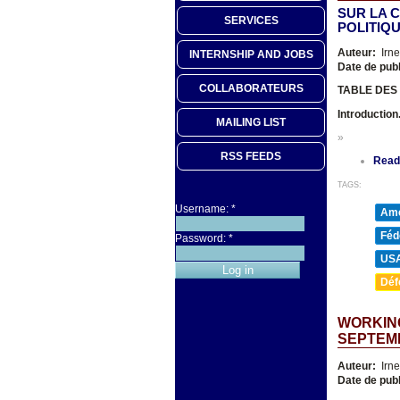
SUR LA 
SERVICES
POLITIQ
Auteur:
Irn
INTERNSHIP AND JOBS
Date de publ
COLLABORATEURS
TABLE DES
Introduction
MAILING LIST
»
RSS FEEDS
Read
TAGS:
Username:
*
Amé
Féd
Password:
*
US
Déf
WORKIN
SEPTEMB
Auteur:
Irn
Date de publ