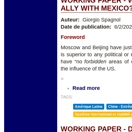
WORKING PAPER - W
ALLY WITH MEXICO
Auteur:
Giorgio Spagnol
Date de publication:
6/2/20
Foreword
Moscow and Beijing have just a
is superior to any political or
have “no
forbidden
areas of 
the influence of the US.
»
Read more
TAGS:
Amérique Latine
Chine - Extrê
Système international et stabilité 
WORKING PAPER - 