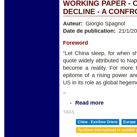
WORKING PAPER - C
DECLINE - A CONF
Auteur:
Giorgio Spagnol
Date de publication:
21/1/2
Foreword
“Let China sleep, for when s
quote widely attributed to Na
become a reality. For more
epitome of a rising power an
US in its role as global hegem
»
Read more
TAGS:
Chine - Extrême Orient
Europe
Système international et stabilité 