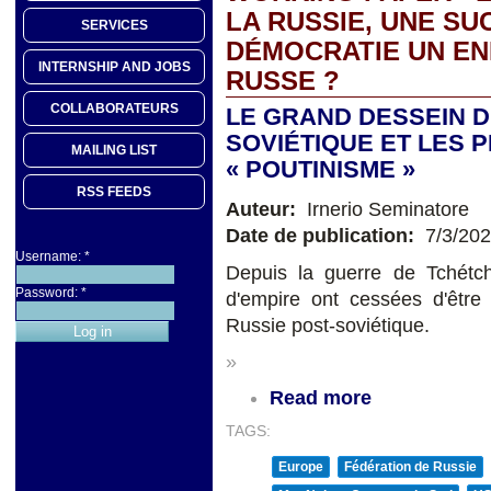
LA RUSSIE, UNE SU
SERVICES
DÉMOCRATIE UN EN
INTERNSHIP AND JOBS
RUSSE ?
COLLABORATEURS
LE GRAND DESSEIN D
SOVIÉTIQUE ET LES 
MAILING LIST
« POUTINISME »
RSS FEEDS
Auteur:
Irnerio Seminatore
Date de publication:
7/3/20
Username:
*
Depuis la guerre de Tchétch
Password:
*
d'empire ont cessées d'être 
Russie post-soviétique.
»
Read more
TAGS:
Europe
Fédération de Russie