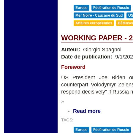
Europe
Fédération de Russie
Mer Noire - Caucase du Sud
U
Affaires européennes
Défense/
WORKING PAPER - 2
Auteur:
Giorgio Spagnol
Date de publication:
9/1/20
Foreword
US President Joe Biden on
counterpart Volodymyr Zelens
respond decisively” if Russia
»
Read more
TAGS:
Europe
Fédération de Russie