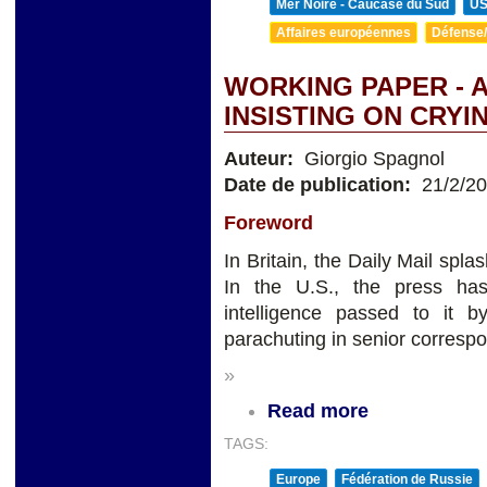
Mer Noire - Caucase du Sud
U
Affaires européennes
Défense/
WORKING PAPER - A
INSISTING ON CRYI
Auteur:
Giorgio Spagnol
Date de publication:
21/2/2
Foreword
In Britain, the Daily Mail spl
In the U.S., the press ha
intelligence passed to it
parachuting in senior correspon
»
Read more
TAGS:
Europe
Fédération de Russie