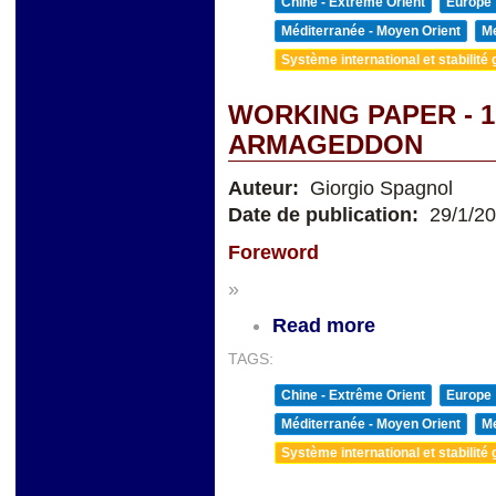
Chine - Extrême Orient
Europe
Méditerranée - Moyen Orient
Me
Système international et stabilité 
WORKING PAPER - 
ARMAGEDDON
Auteur:
Giorgio Spagnol
Date de publication:
29/1/2
Foreword
»
Read more
TAGS:
Chine - Extrême Orient
Europe
Méditerranée - Moyen Orient
Me
Système international et stabilité 