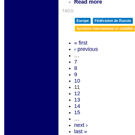
Read more
TAGS:
Europe
Fédération de Russie
Système international et stabilité 
« first
‹ previous
…
7
8
9
10
11
12
13
14
15
…
next ›
last »