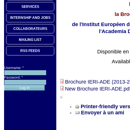
SERVICES
la Br
INTERNSHIP AND JOBS
de l'Institut Européen 
COLLABORATEURS
l'Academia 
MAILING LIST
Disponible en 
RSS FEEDS
Availabl
Username:
*
Password:
*
Brochure IERI-ADE (2013-2
New Brochure IERI-ADE.pd
»
Printer-friendly ver
Envoyer à un ami