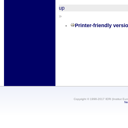
up
»
Printer-friendly versi
Copyright © 1998-2017 IERI (Institut Eur
Ne