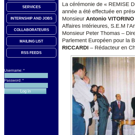
La cérémonie de « REMISE D
SERVICES
année a été effectuée en prés
Monsieur
Antonio VITORINO
INTERNSHIP AND JOBS
Affaires Intérieures, S.E.M 
COLLABORATEURS
Monsieur Peter Thomas – Dire
Parlement Européen pour la 
MAILING LIST
RICCARDI
– Rédacteur en Ch
RSS FEEDS
Username:
*
Password:
*